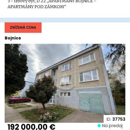
3 - izbový byt, D 22 ,,APARTMÁNY BOJNICE -
APARTMÁNY POD ZÁMKOM"
ZNÍŽENÁ CENA
Bojnice
ID:
37753
192 000,00 €
Na predaj