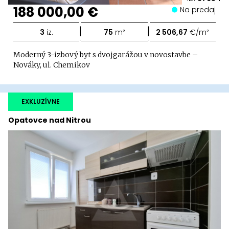
188 000,00 €
Na predaj
|
|
3
iz.
75
m²
2 506,67
€/m²
Moderný 3-izbový byt s dvojgarážou v novostavbe –
Nováky, ul. Chemikov
EXKLUZÍVNE
Opatovce nad Nitrou