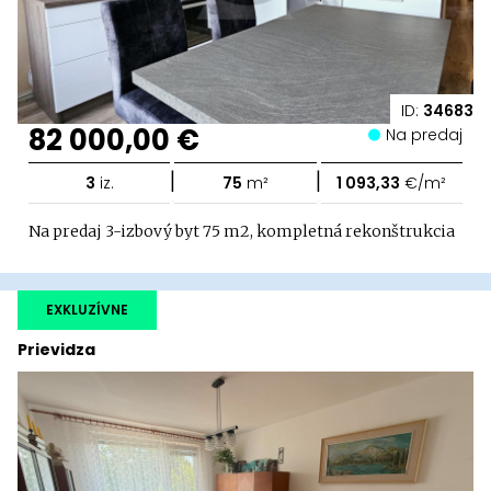
ID:
34683
82 000,00 €
Na predaj
|
|
3
iz.
75
m²
1 093,33
€/m²
Na predaj 3-izbový byt 75 m2, kompletná rekonštrukcia
EXKLUZÍVNE
Prievidza