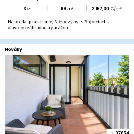
|
|
3
iz.
89
m²
2 157,30
€/m²
Na predaj priestranný 3-izbový byt v Bojniciach s
vlastnou záhradou a garážou.
Nováky
ID:
37654