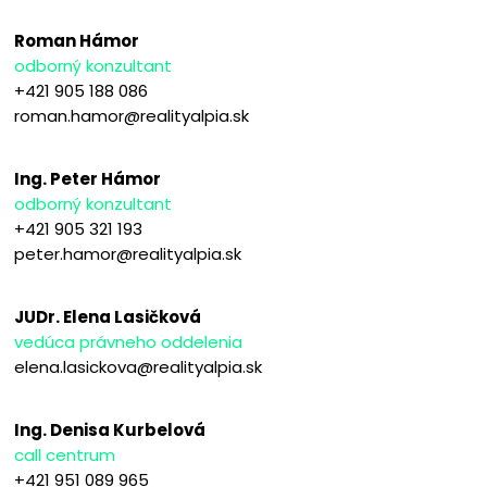
Roman Hámor
odborný konzultant
+421 905 188 086
roman.hamor@realityalpia.sk
Ing. Peter Hámor
odborný konzultant
+421 905 321 193
peter.hamor@realityalpia.sk
JUDr. Elena Lasičková
vedúca právneho oddelenia
elena.lasickova@realityalpia.sk
Ing. Denisa Kurbelová
call centrum
+421 951 089 965