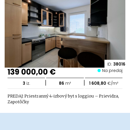
ID:
38016
139 000,00 €
Na predaj
|
|
3
iz.
86
m²
1 608,80
€/m²
PREDAJ: Priestranný 4-izbový byt s loggiou – Prievidza,
Zapotôčky