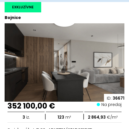
EXKLUZÍVNE
Bojnice
ID:
36671
352 100,00 €
Na predaj
|
|
3
iz.
123
m²
2 864,93
€/m²