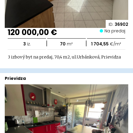
ID:
36902
120 000,00 €
Na predaj
|
|
3
iz.
70
m²
1 704,55
€/m²
3 izbový byt na predaj, 70,4 m2, ul.Urbánková, Prievidza
Prievidza