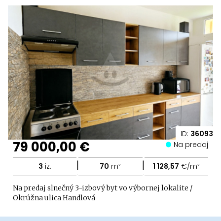
ID:
36093
79 000,00 €
Na predaj
|
|
3
iz.
70
m²
1 128,57
€/m²
Na predaj slnečný 3-izbový byt vo výbornej lokalite /
Okrúžna ulica Handlová