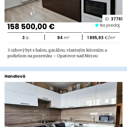
ID:
37761
158 500,00 €
Na predaj
|
|
3
iz.
84
m²
1 895,93
€/m²
3-izbový byt s halou, garážou, vlastným kúrením a
podielom na pozemku – Opatovce nad Nitrou
Handlová