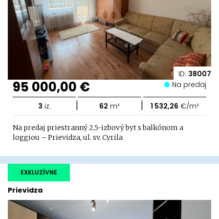
ID:
38007
95 000,00 €
Na predaj
|
|
3
iz.
62
m²
1 532,26
€/m²
Na predaj priestranný 2,5-izbový byt s balkónom a
loggiou – Prievidza, ul. sv. Cyrila
EXKLUZÍVNE
Prievidza