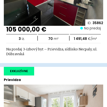
ID:
35862
105 000,00 €
Na predaj
|
|
3
iz.
70
m²
1 491,48
€/m²
Na predaj 3-izbový byt – Prievidza, sídlisko Necpaly, ul.
Dúbravská
EXKLUZÍVNE
Prievidza