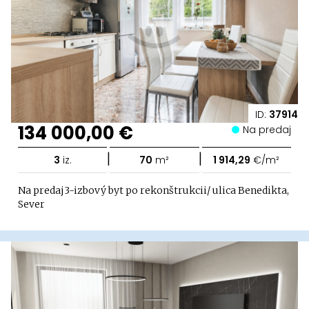
ID:
37914
134 000,00 €
Na predaj
|
|
3
iz.
70
m²
1 914,29
€/m²
Na predaj3-izbový byt po rekonštrukcii/ ulica Benedikta,
Sever