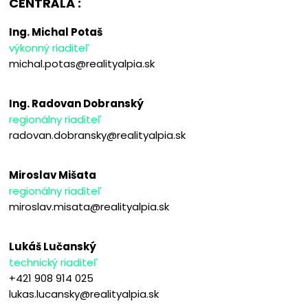
CENTRÁLA :
Ing. Michal Potaš
výkonný riaditeľ
michal.potas@realityalpia.sk
Ing. Radovan Dobranský
regionálny riaditeľ
radovan.dobransky@realityalpia.sk
Miroslav Mišata
regionálny riaditeľ
miroslav.misata@realityalpia.sk
Lukáš Lučanský
technický riaditeľ
+421 908 914 025
lukas.lucansky@realityalpia.sk