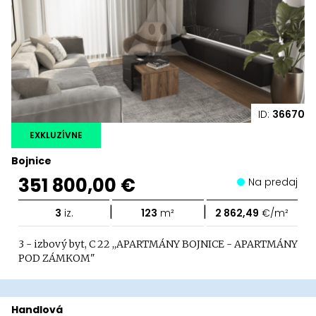
ID:
36670
EXKLUZÍVNE
Bojnice
351 800,00 €
Na predaj
|
|
3
iz.
123
m²
2 862,49
€/m²
3 - izbový byt, C 22 ,,APARTMÁNY BOJNICE - APARTMÁNY
POD ZÁMKOM"
Handlová