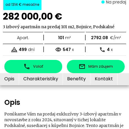
Na predaj
od
1314 €
mesačne
282 000,00 €
3 izbový apartmán na predaj 101 m2, Bojnice, Podskalné
|
|
Apart.
101
m²
2792.08
€/m²
|
|
499
dní
547
x
4
x
Volať
Mám záujem
Opis
Charakteristiky
Benefity
Kontakt
Opis
Ponúkame Vám na predaj exkluzívny 3-izbový apartmán v
novostavbe z roku 2024, situovaný v tichej lokalite
Podskalné, susediacej s kúpeľmi Bojnice. Tento apartmán je