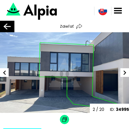
Zdieľať
2
/ 20
ID:
34995