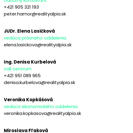
odborný konzultant
+421 905 321 193
peter.hamor@realityalpia.sk
JUDr. Elena Lasičková
vedúca právneho oddelenia
elena.lasickova@realityalpia.sk
Ing. Denisa Kurbelová
call centrum
+421 951 089 965
denisa.kurbelova@realityalpia.sk
Veronika Kopkášová
vedúca ekonomického oddelenia
veronika.kopkasova@realityalpia.sk
Miroslava Fľaková