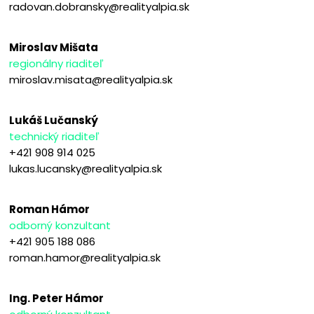
radovan.dobransky@realityalpia.sk
Miroslav Mišata
regionálny riaditeľ
miroslav.misata@realityalpia.sk
Lukáš Lučanský
technický riaditeľ
+421 908 914 025
lukas.lucansky@realityalpia.sk
Roman Hámor
odborný konzultant
+421 905 188 086
roman.hamor@realityalpia.sk
Ing. Peter Hámor