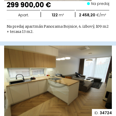
299 900,00 €
Na predaj
|
|
Apart.
122
m²
2 458,20
€/m²
Na predaj apartmán Panorama Bojnice, 4. izbový, 109 m2
+ terasa 13 m2.
ID:
34724