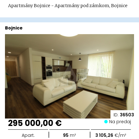
Apartmány Bojnice - Apartmány pod zámkom, Bojnice
Bojnice
ID:
36503
295 000,00 €
Na predaj
|
|
Apart.
95
m²
3 105,26
€/m²