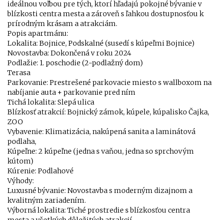
ideálnou voľbou pre tých, ktorí hľadajú pokojné bývanie v
blízkosti centra mesta a zároveň s ľahkou dostupnosťou k
prírodným krásam a atrakciám.
Popis apartmánu:
Lokalita: Bojnice, Podskalné (susedí s kúpeľmi Bojnice)
Novostavba: Dokončená v roku 2024
Podlažie: 1. poschodie (2-podlažný dom)
Terasa
Parkovanie: Prestrešené parkovacie miesto s wallboxom na
nabíjanie auta + parkovanie pred ním
Tichá lokalita: Slepá ulica
Blízkosť atrakcií: Bojnický zámok, kúpele, kúpalisko Čajka,
ZOO
Vybavenie: Klimatizácia, nakúpená sanita a laminátová
podlaha,
Kúpeľne: 2 kúpeľne (jedna s vaňou, jedna so sprchovým
kútom)
Kúrenie: Podlahové
Výhody:
Luxusné bývanie: Novostavba s moderným dizajnom a
kvalitným zariadením.
Výborná lokalita: Tiché prostredie s blízkosťou centra