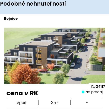
Podobné nehnuteľnosti
Bojnice
ID:
34117
cena v RK
Na predaj
|
|
Apart.
0
m²
-