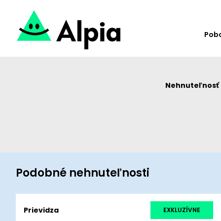
Pob
Nehnuteľnosť u
Podobné nehnuteľnosti
Prievidza
EXKLUZÍVNE