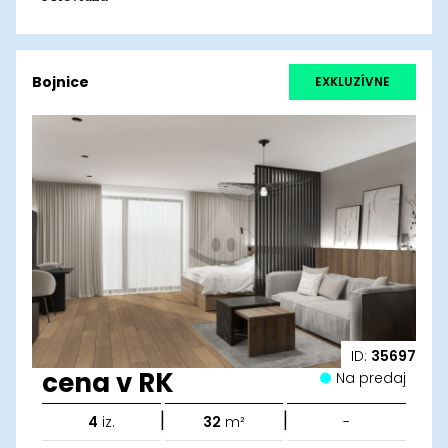
Bojnice
EXKLUZÍVNE
ID:
35697
cena v RK
Na predaj
|
|
4
iz.
32
m²
-