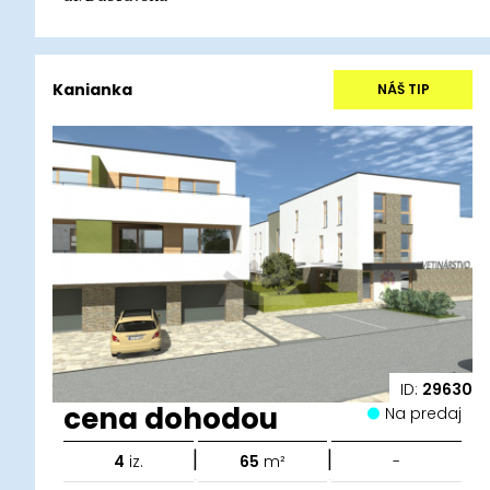
Kanianka
NÁŠ TIP
ID:
29630
cena dohodou
Na predaj
|
|
4
iz.
65
m²
-