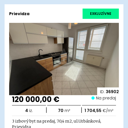
Prievidza
EXKLUZÍVNE
ID:
36902
120 000,00 €
Na predaj
|
|
4
iz.
70
m²
1 704,55
€/m²
3 izbový byt na predaj, 70,4 m2, ul.Urbánková,
Prievidza