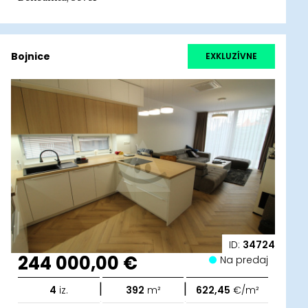
Bojnice
EXKLUZÍVNE
ID:
34724
244 000,00 €
Na predaj
|
|
4
iz.
392
m²
622,45
€/m²