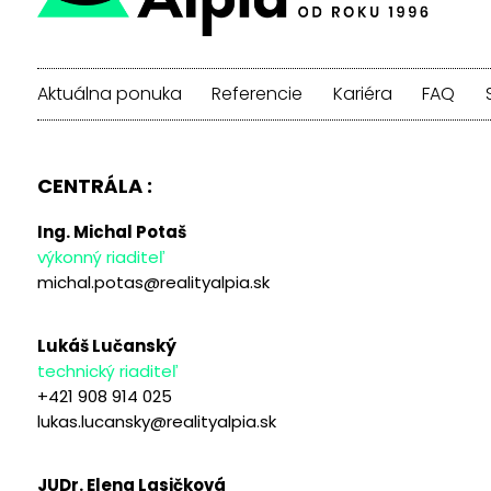
Aktuálna ponuka
Referencie
Kariéra
FAQ
CENTRÁLA :
Ing. Michal Potaš
výkonný riaditeľ
michal.potas@realityalpia.sk
Lukáš Lučanský
technický riaditeľ
+421 908 914 025
lukas.lucansky@realityalpia.sk
JUDr. Elena Lasičková