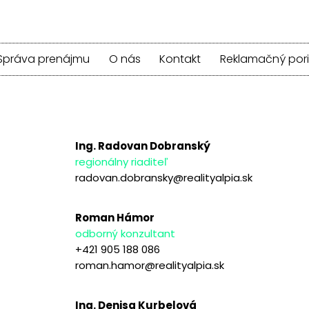
Správa prenájmu
O nás
Kontakt
Reklamačný por
Ing. Radovan Dobranský
regionálny riaditeľ
radovan.dobransky@realityalpia.sk
Roman Hámor
odborný konzultant
+421 905 188 086
roman.hamor@realityalpia.sk
Ing. Denisa Kurbelová