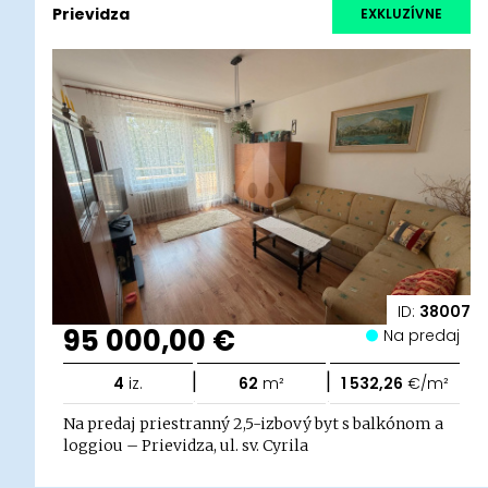
Prievidza
EXKLUZÍVNE
ID:
38007
95 000,00 €
Na predaj
|
|
4
iz.
62
m²
1 532,26
€/m²
Na predaj priestranný 2,5-izbový byt s balkónom a
loggiou – Prievidza, ul. sv. Cyrila