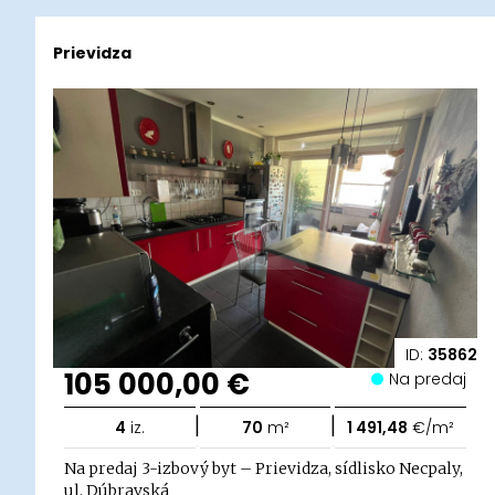
Prievidza
ID:
35862
105 000,00 €
Na predaj
|
|
4
iz.
70
m²
1 491,48
€/m²
Na predaj 3-izbový byt – Prievidza, sídlisko Necpaly,
ul. Dúbravská