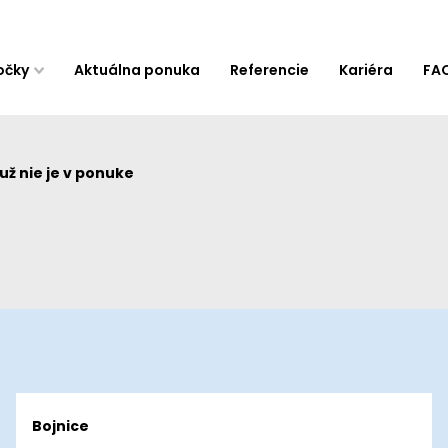
očky
Aktuálna ponuka
Referencie
Kariéra
FA
ž nie je v ponuke
Bojnice