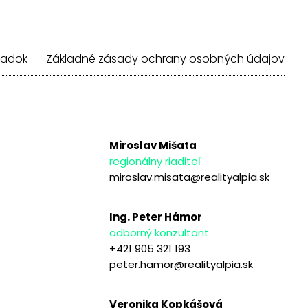
iadok
Základné zásady ochrany osobných údajov
Miroslav Mišata
regionálny riaditeľ
miroslav.misata@realityalpia.sk
Ing. Peter Hámor
odborný konzultant
+421 905 321 193
peter.hamor@realityalpia.sk
Veronika Kopkášová