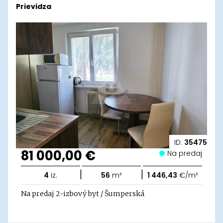
Prievidza
ID:
35475
81 000,00 €
Na predaj
|
|
4
iz.
56
m²
1 446,43
€/m²
Na predaj 2-izbový byt / Šumperská