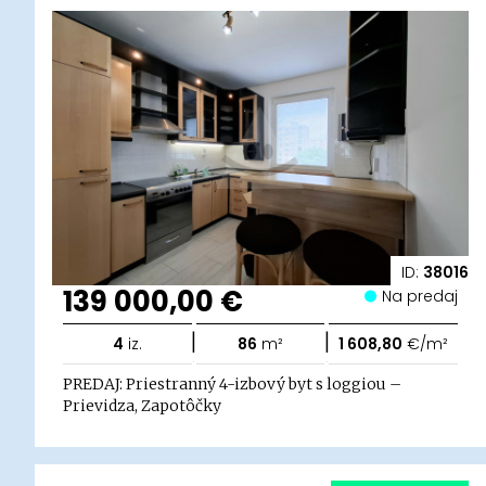
ID:
38016
139 000,00 €
Na predaj
|
|
4
iz.
86
m²
1 608,80
€/m²
PREDAJ: Priestranný 4-izbový byt s loggiou –
Prievidza, Zapotôčky