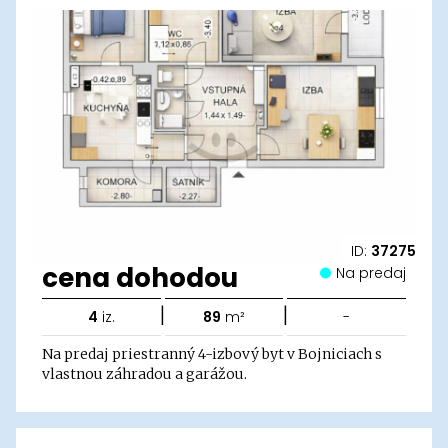
ID:
37275
cena dohodou
Na predaj
|
|
4
iz.
89
m²
-
Na predaj priestranný 4-izbový byt v Bojniciach s
vlastnou záhradou a garážou.