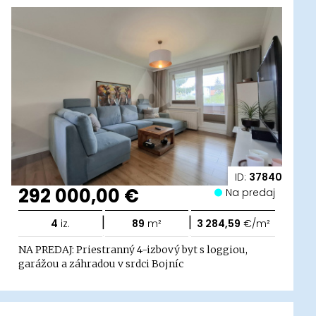
ID:
37840
292 000,00 €
Na predaj
|
|
4
iz.
89
m²
3 284,59
€/m²
NA PREDAJ: Priestranný 4-izbový byt s loggiou,
garážou a záhradou v srdci Bojníc