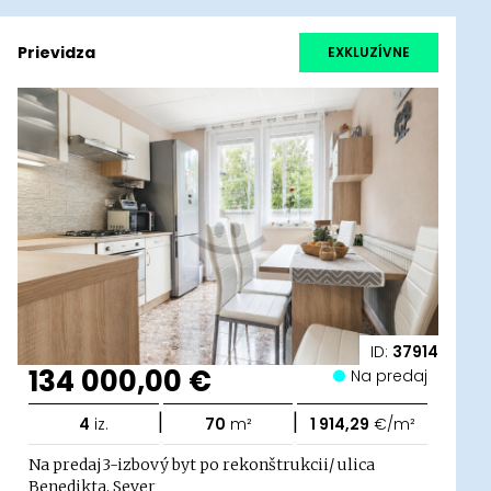
Prievidza
EXKLUZÍVNE
ID:
37914
134 000,00 €
Na predaj
|
|
4
iz.
70
m²
1 914,29
€/m²
Na predaj3-izbový byt po rekonštrukcii/ ulica
Benedikta, Sever