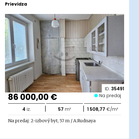
Prievidza
ID:
35491
86 000,00 €
Na predaj
|
|
4
iz.
57
m²
1 508,77
€/m²
Na predaj: 2-izbový byt, 57 m / A.Rudnaya