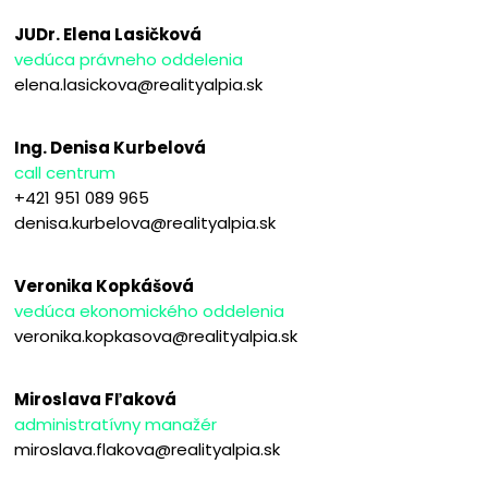
JUDr. Elena Lasičková
vedúca právneho oddelenia
elena.lasickova@realityalpia.sk
Ing. Denisa Kurbelová
call centrum
+421 951 089 965
denisa.kurbelova@realityalpia.sk
Veronika Kopkášová
vedúca ekonomického oddelenia
veronika.kopkasova@realityalpia.sk
Miroslava Fľaková
administratívny manažér
miroslava.flakova@realityalpia.sk