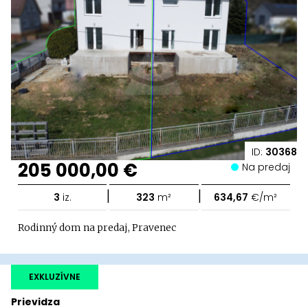
ID:
30368
205 000,00 €
Na predaj
|
|
3
iz.
323
m²
634,67
€/m²
Rodinný dom na predaj, Pravenec
EXKLUZÍVNE
Prievidza