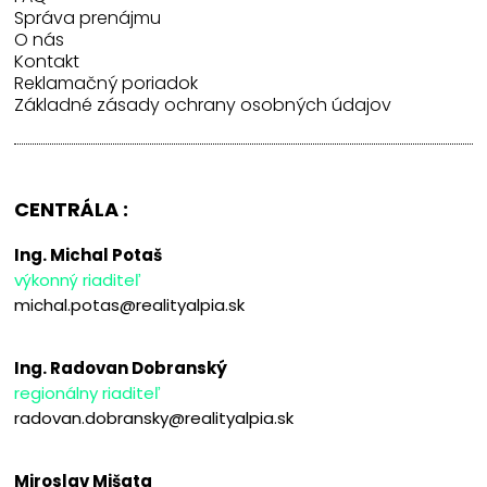
Správa prenájmu
O nás
Kontakt
Reklamačný poriadok
Základné zásady ochrany osobných údajov
CENTRÁLA :
Ing. Michal Potaš
výkonný riaditeľ
michal.potas@realityalpia.sk
Ing. Radovan Dobranský
regionálny riaditeľ
radovan.dobransky@realityalpia.sk
Miroslav Mišata