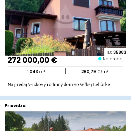
ID:
35883
272 000,00 €
Na predaj
|
1 043
m²
260,79
€/m²
Na predaj 5-izbový rodinný dom vo Veľkej Lehôtke
Prievidza