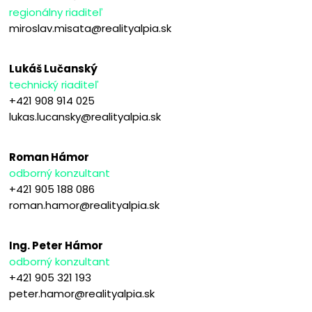
regionálny riaditeľ
miroslav.misata@realityalpia.sk
Lukáš Lučanský
technický riaditeľ
+421 908 914 025
lukas.lucansky@realityalpia.sk
Roman Hámor
odborný konzultant
+421 905 188 086
roman.hamor@realityalpia.sk
Ing. Peter Hámor
odborný konzultant
+421 905 321 193
peter.hamor@realityalpia.sk