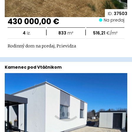
ID:
37503
430 000,00 €
Na predaj
|
|
4
iz.
833
m²
516,21
€/m²
Rodinný dom na predaj, Prievidza
Kamenec pod Vtáčnikom