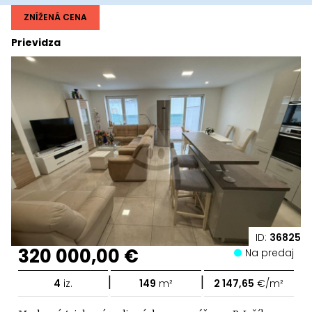
ZNÍŽENÁ CENA
Prievidza
ID:
36825
320 000,00 €
Na predaj
|
|
4
iz.
149
m²
2 147,65
€/m²