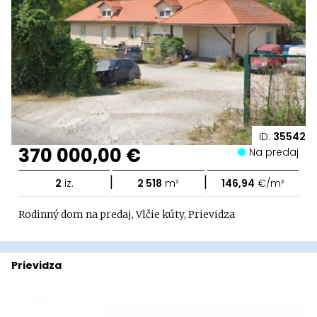
ID:
35542
370 000,00 €
Na predaj
|
|
2
iz.
2 518
m²
146,94
€/m²
Rodinný dom na predaj, Vlčie kúty, Prievidza
Prievidza