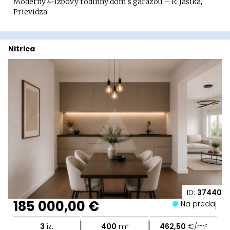
Moderný 4-izbový rodinný dom s garážou – R. Jašíka,
Prievidza
Nitrica
ID:
37440
185 000,00 €
Na predaj
|
|
3
iz.
400
m²
462,50
€/m²