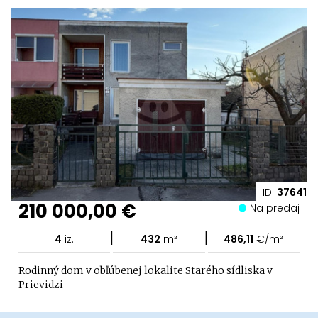
ID:
37641
210 000,00 €
Na predaj
|
|
4
iz.
432
m²
486,11
€/m²
Rodinný dom v obľúbenej lokalite Starého sídliska v
Prievidzi