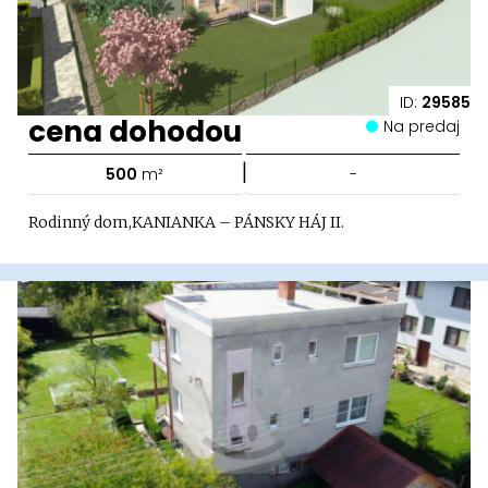
ID:
29585
cena dohodou
Na predaj
|
500
m²
-
Rodinný dom,KANIANKA – PÁNSKY HÁJ II.