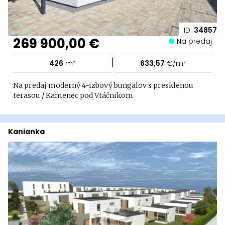
ID:
34857
269 900,00 €
Na predaj
|
426
m²
633,57
€/m²
Na predaj moderný 4-izbový bungalov s presklenou
terasou / Kamenec pod Vtáčnikom
Kanianka