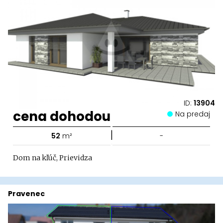
ID:
13904
cena dohodou
Na predaj
|
52
m²
-
Dom na kľúč, Prievidza
Pravenec