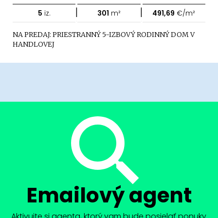
|
|
5
iz.
301
m²
491,69
€/m²
NA PREDAJ: PRIESTRANNÝ 5-IZBOVÝ RODINNÝ DOM V
HANDLOVEJ
Emailový agent
Aktivujte si agenta, ktorý vam bude posielať ponuky