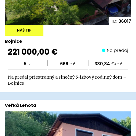
ID:
36017
NÁŠ TIP
Bojnice
221 000,00 €
Na predaj
|
|
5
iz.
668
m²
330,84
€/m²
Na predaj priestranný a slnečný 5-izbový rodinný dom –
Bojnice
Veľká Lehota