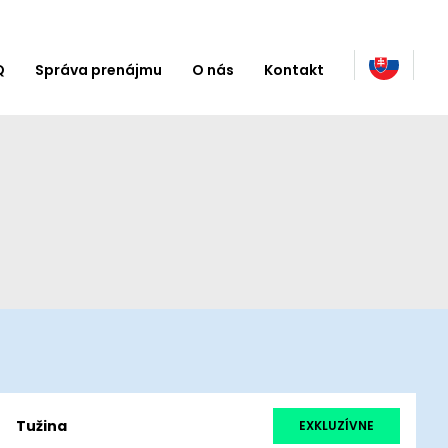
Q
Správa prenájmu
O nás
Kontakt
Tužina
EXKLUZÍVNE