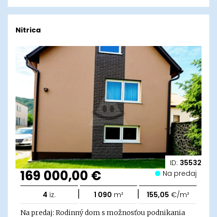
Nitrica
ID:
35532
169 000,00 €
Na predaj
|
|
4
iz.
1 090
m²
155,05
€/m²
Na predaj: Rodinný dom s možnosťou podnikania