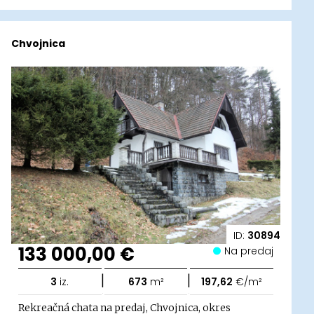
Chvojnica
ID:
30894
133 000,00 €
Na predaj
|
|
3
iz.
673
m²
197,62
€/m²
Rekreačná chata na predaj, Chvojnica, okres