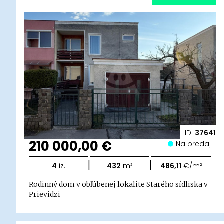
ID:
37641
210 000,00 €
Na predaj
|
|
4
iz.
432
m²
486,11
€/m²
Rodinný dom v obľúbenej lokalite Starého sídliska v
Prievidzi