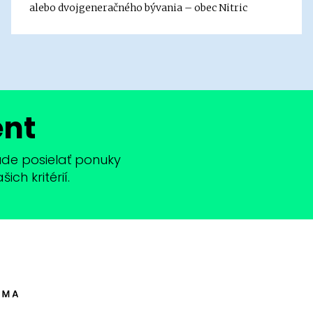
alebo dvojgeneračného bývania – obec Nitric
ent
bude posielať ponuky
ch kritérií.