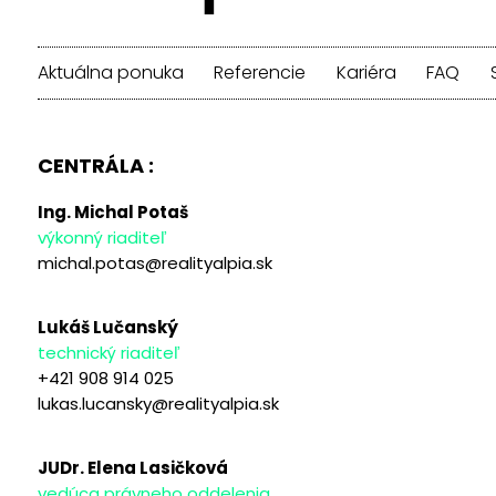
Aktuálna ponuka
Referencie
Kariéra
FAQ
CENTRÁLA :
Ing. Michal Potaš
výkonný riaditeľ
michal.potas@realityalpia.sk
Lukáš Lučanský
technický riaditeľ
+421 908 914 025
lukas.lucansky@realityalpia.sk
JUDr. Elena Lasičková
vedúca právneho oddelenia