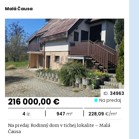
Malá Čausa
ID:
34963
216 000,00 €
Na predaj
|
|
4
iz.
947
m²
228,09
€/m²
Na predaj: Rodinný dom v tichej lokalite – Malá
Čausa