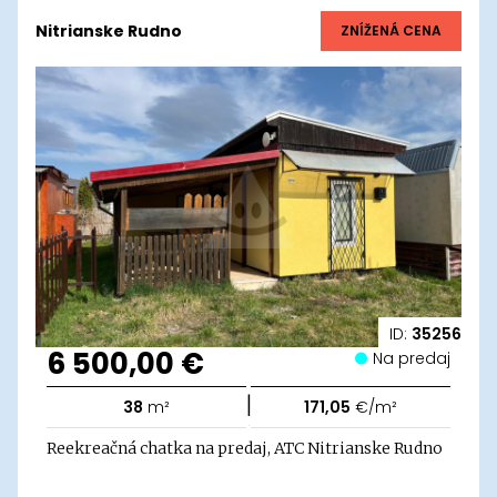
Nitrianske Rudno
ZNÍŽENÁ CENA
ID:
35256
6 500,00 €
Na predaj
|
38
m²
171,05
€/m²
Reekreačná chatka na predaj, ATC Nitrianske Rudno