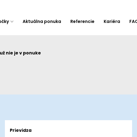
očky
Aktuálna ponuka
Referencie
Kariéra
FA
ž nie je v ponuke
Prievidza