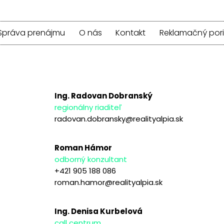
Správa prenájmu
O nás
Kontakt
Reklamačný por
Ing. Radovan Dobranský
regionálny riaditeľ
radovan.dobransky@realityalpia.sk
Roman Hámor
odborný konzultant
+421 905 188 086
roman.hamor@realityalpia.sk
Ing. Denisa Kurbelová
call centrum