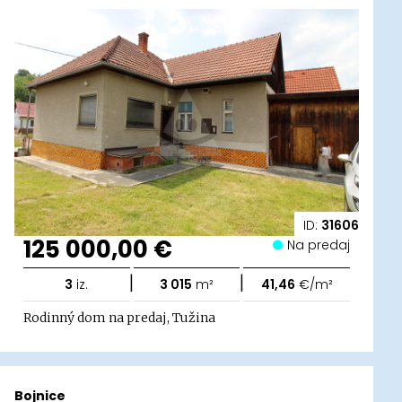
ID:
31606
125 000,00 €
Na predaj
|
|
3
iz.
3 015
m²
41,46
€/m²
Rodinný dom na predaj, Tužina
Bojnice