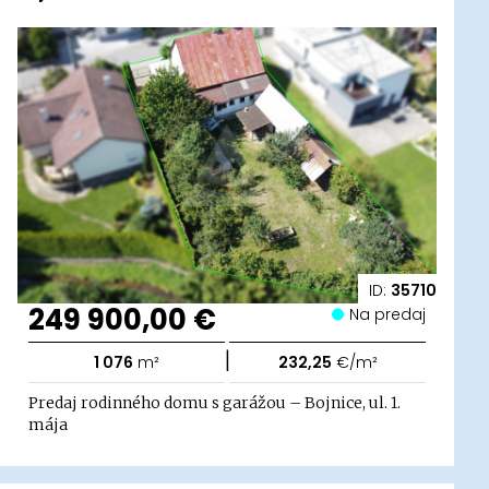
ID:
35710
249 900,00 €
Na predaj
|
1 076
m²
232,25
€/m²
Predaj rodinného domu s garážou – Bojnice, ul. 1.
mája