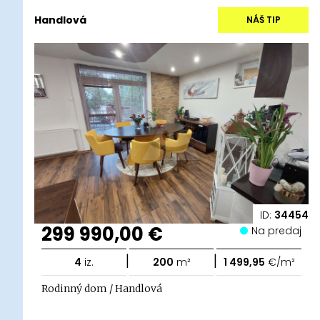
Handlová
NÁŠ TIP
ID:
34454
299 990,00 €
Na predaj
|
|
4
iz.
200
m²
1 499,95
€/m²
Rodinný dom / Handlová