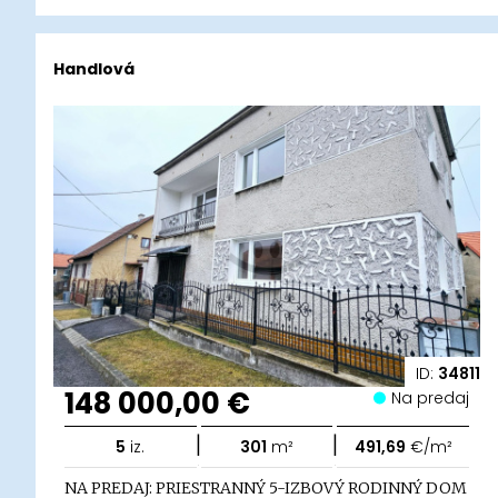
Handlová
ID:
34811
148 000,00 €
Na predaj
|
|
5
iz.
301
m²
491,69
€/m²
NA PREDAJ: PRIESTRANNÝ 5-IZBOVÝ RODINNÝ DOM