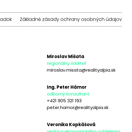
iadok
Základné zásady ochrany osobných údajov
Miroslav Mišata
regionálny riaditeľ
miroslav.misata@realityalpia.sk
Ing. Peter Hámor
odborný konzultant
+421 905 321 193
peter.hamor@realityalpia.sk
Veronika Kopkášová
vedúca ekonomického oddelenia