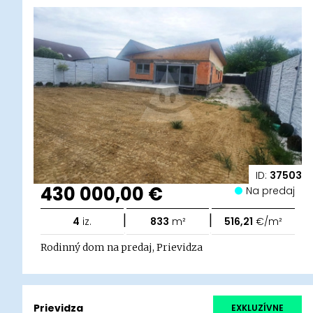
ID:
37503
430 000,00 €
Na predaj
|
|
4
iz.
833
m²
516,21
€/m²
Rodinný dom na predaj, Prievidza
Prievidza
EXKLUZÍVNE