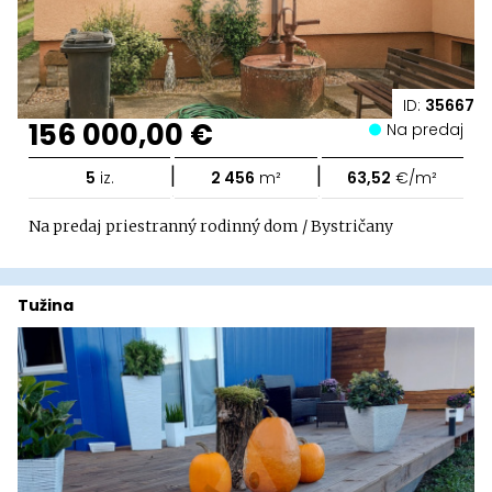
ID:
35667
156 000,00 €
Na predaj
|
|
5
iz.
2 456
m²
63,52
€/m²
Na predaj priestranný rodinný dom / Bystričany
Tužina