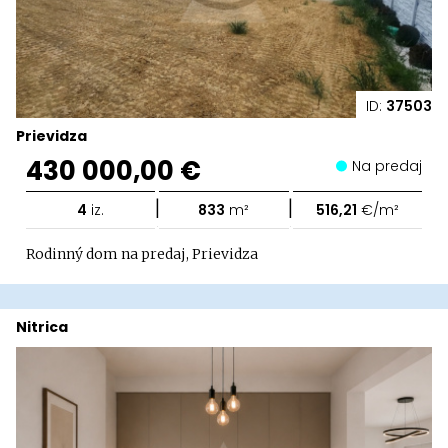
ID:
37503
Prievidza
430 000,00 €
Na predaj
|
|
4
iz.
833
m²
516,21
€/m²
Rodinný dom na predaj, Prievidza
Nitrica