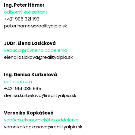
Ing. Peter Hámor
odborný konzultant
+421 905 321 193
peter.hamor@realityalpia.sk
JUDr. Elena Lasičková
vedúca právneho oddelenia
elena.lasickova@realityalpia.sk
Ing. Denisa Kurbelová
call centrum
+421 951 089 965
denisa.kurbelova@realityalpia.sk
Veronika Kopkášová
vedúca ekonomického oddelenia
veronika.kopkasova@realityalpia.sk