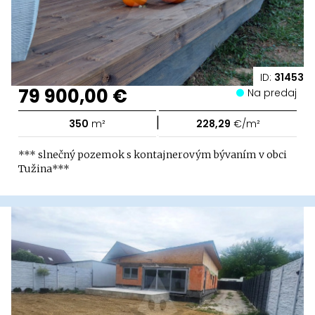
ID:
31453
79 900,00 €
Na predaj
|
350
m²
228,29
€/m²
*** slnečný pozemok s kontajnerovým bývaním v obci
Tužina***