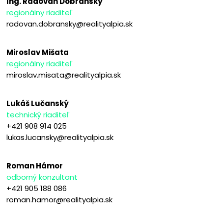
Ing. Radovan Dobranský
regionálny riaditeľ
radovan.dobransky@realityalpia.sk
Miroslav Mišata
regionálny riaditeľ
miroslav.misata@realityalpia.sk
Lukáš Lučanský
technický riaditeľ
+421 908 914 025
lukas.lucansky@realityalpia.sk
Roman Hámor
odborný konzultant
+421 905 188 086
roman.hamor@realityalpia.sk