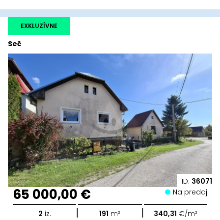
EXKLUZÍVNE
Seč
ID:
36071
65 000,00 €
Na predaj
|
|
2
iz.
191
m²
340,31
€/m²