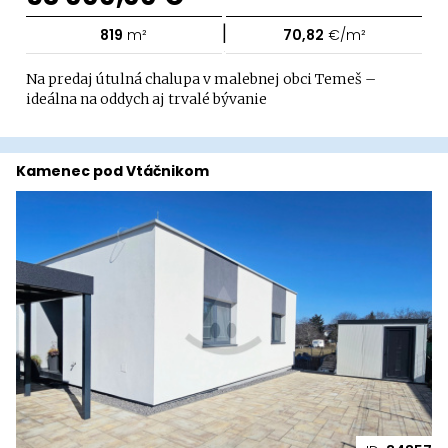
|
819
m²
70,82
€/m²
Na predaj útulná chalupa v malebnej obci Temeš –
ideálna na oddych aj trvalé bývanie
Kamenec pod Vtáčnikom