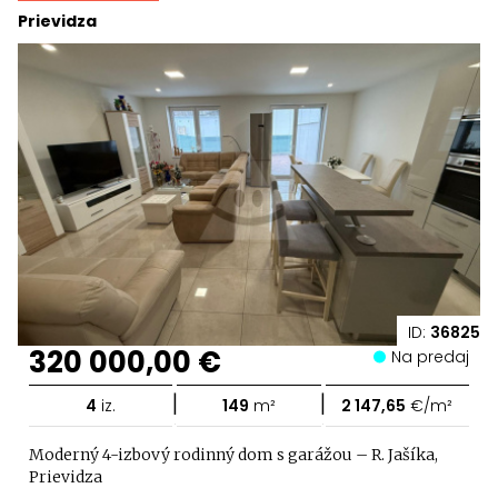
Prievidza
ID:
36825
320 000,00 €
Na predaj
|
|
4
iz.
149
m²
2 147,65
€/m²
Moderný 4-izbový rodinný dom s garážou – R. Jašíka,
Prievidza