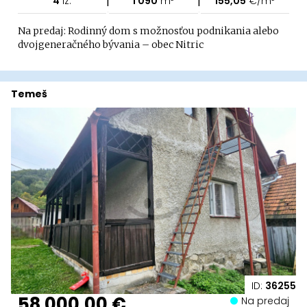
4
iz.
1 090
m²
155,05
€/m²
Na predaj: Rodinný dom s možnosťou podnikania alebo
dvojgeneračného bývania – obec Nitric
Temeš
ID:
36255
58 000,00 €
Na predaj