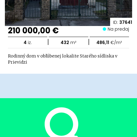
ID:
37641
210 000,00 €
Na predaj
|
|
4
iz.
432
m²
486,11
€/m²
Rodinný dom v obľúbenej lokalite Starého sídliska v
Prievidzi