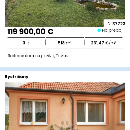
ID:
37723
119 900,00 €
Na predaj
|
|
3
iz.
518
m²
231,47
€/m²
Rodinný dom na predaj, Tužina
Bystričany