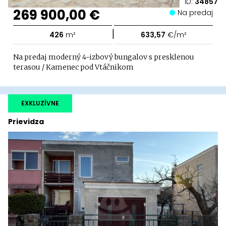
ID:
34857
269 900,00 €
Na predaj
|
426
m²
633,57
€/m²
Na predaj moderný 4-izbový bungalov s presklenou
terasou / Kamenec pod Vtáčnikom
EXKLUZÍVNE
Prievidza