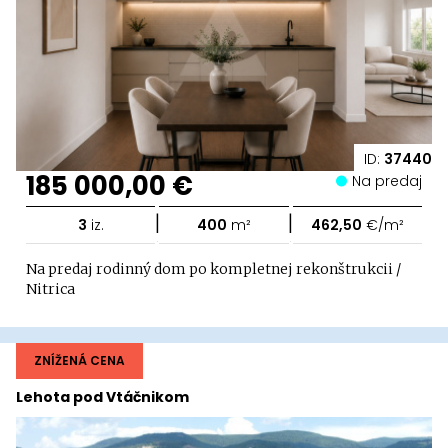
ID:
37440
185 000,00 €
Na predaj
|
|
3
iz.
400
m²
462,50
€/m²
Na predaj rodinný dom po kompletnej rekonštrukcii /
Nitrica
ZNÍŽENÁ CENA
Lehota pod Vtáčnikom