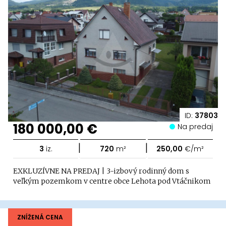
ID:
37803
180 000,00 €
Na predaj
|
|
3
iz.
720
m²
250,00
€/m²
EXKLUZÍVNE NA PREDAJ | 3-izbový rodinný dom s
veľkým pozemkom v centre obce Lehota pod Vtáčnikom
ZNÍŽENÁ CENA