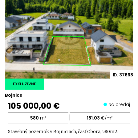
ID:
37668
EXKLUZÍVNE
Bojnice
105 000,00 €
Na predaj
|
580
m²
181,03
€/m²
Stavebný pozemok v Bojniciach, časť Obora, 580m2.