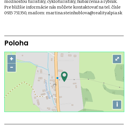
možnosťou turistiky, cykloturistiky, hubárčenia a rybník.
Pre bližšie informácie nás môžete kontaktovať na tel. čísle
0915 751350, mailom: martina.steinhublova@realityalpia.sk
Poloha
+
⤢
−
i