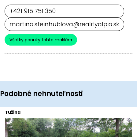
+421 915 751 350
martina.steinhublova@realityalpia.sk
Všetky ponuky tohto makléra
Podobné nehnuteľnosti
Tužina