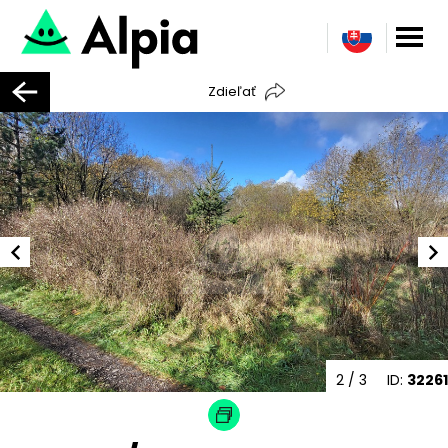
Zdieľať
2
/ 3
ID:
32261