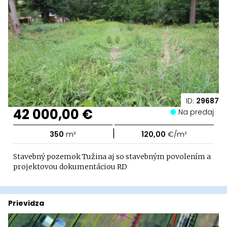
ID:
29687
42 000,00 €
Na predaj
|
350
m²
120,00
€/m²
Stavebný pozemok Tužina aj so stavebným povolením a
projektovou dokumentáciou RD
Prievidza