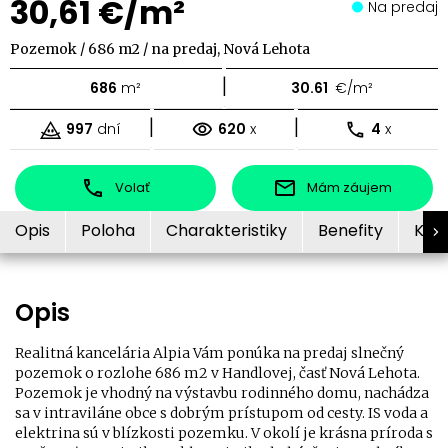
30,61 €/m²
Na predaj
Pozemok / 686 m2 / na predaj, Nová Lehota
|
686
m²
30.61
€/m²
|
|
997
dní
620
x
4
x
Volať
Mám záujem
Opis
Poloha
Charakteristiky
Benefity
Kon
Opis
Realitná kancelária Alpia Vám ponúka na predaj slnečný
pozemok o rozlohe 686 m2 v Handlovej, časť Nová Lehota.
Pozemok je vhodný na výstavbu rodinného domu, nachádza
sa v intraviláne obce s dobrým prístupom od cesty. IS voda a
elektrina sú v blízkosti pozemku. V okolí je krásna príroda s