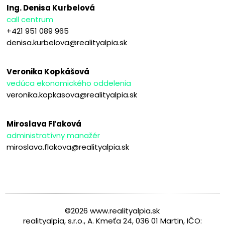
Ing. Denisa Kurbelová
call centrum
+421 951 089 965
denisa.kurbelova@realityalpia.sk
Veronika Kopkášová
vedúca ekonomického oddelenia
veronika.kopkasova@realityalpia.sk
Miroslava Fľaková
administratívny manažér
miroslava.flakova@realityalpia.sk
©2026 www.realityalpia.sk
realityalpia, s.r.o., A. Kmeťa 24, 036 01 Martin, IČO: