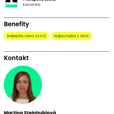
kamenitá
Benefity
Najlepšia cena za m2
Najlacnejšia v okolí
Kontakt
Martina Steinhublová