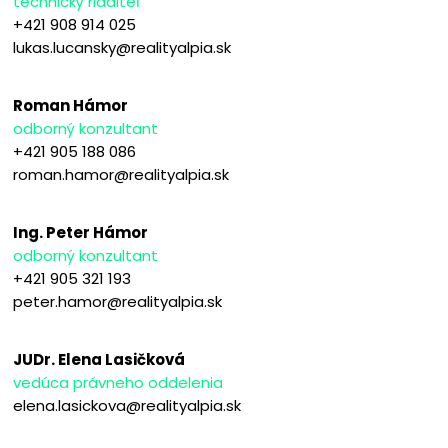
technický riaditeľ
+421 908 914 025
lukas.lucansky@realityalpia.sk
Roman Hámor
odborný konzultant
+421 905 188 086
roman.hamor@realityalpia.sk
Ing. Peter Hámor
odborný konzultant
+421 905 321 193
peter.hamor@realityalpia.sk
JUDr. Elena Lasičková
vedúca právneho oddelenia
elena.lasickova@realityalpia.sk