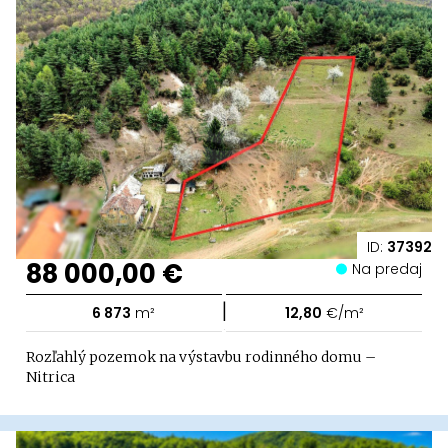
ID:
37392
88 000,00 €
Na predaj
|
6 873
m²
12,80
€/m²
Rozľahlý pozemok na výstavbu rodinného domu –
Nitrica