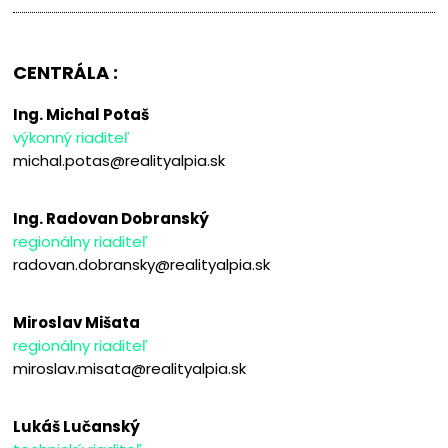
CENTRÁLA :
Ing. Michal Potaš
výkonný riaditeľ
michal.potas@realityalpia.sk
Ing. Radovan Dobranský
regionálny riaditeľ
radovan.dobransky@realityalpia.sk
Miroslav Mišata
regionálny riaditeľ
miroslav.misata@realityalpia.sk
Lukáš Lučanský