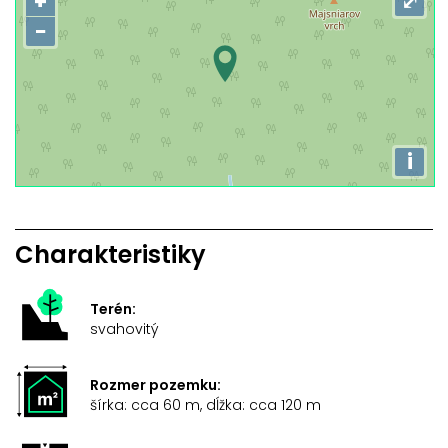
+
⤢
−
i
Charakteristiky
Terén:
svahovitý
Rozmer pozemku:
šírka: cca 60 m, dĺžka: cca 120 m