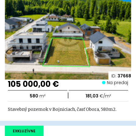
ID:
37668
105 000,00 €
Na predaj
|
580
m²
181,03
€/m²
Stavebný pozemok v Bojniciach, časť Obora, 580m2.
EXKLUZÍVNE