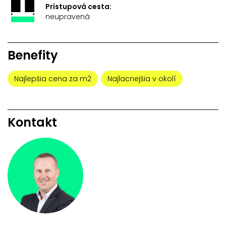
Prístupová cesta:
neupravená
Benefity
Najlepšia cena za m2
Najlacnejšia v okolí
Kontakt