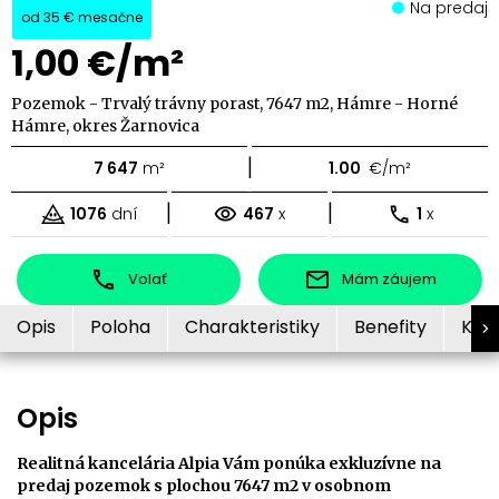
Na predaj
od
35 €
mesačne
1,00 €/m²
Pozemok - Trvalý trávny porast, 7647 m2, Hámre - Horné
Hámre, okres Žarnovica
|
7 647
m²
1.00
€/m²
|
|
1076
dní
467
x
1
x
Volať
Mám záujem
Opis
Poloha
Charakteristiky
Benefity
Kon
Opis
Realitná kancelária Alpia Vám ponúka exkluzívne na
predaj pozemok s plochou 7647 m2 v osobnom