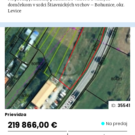
domčekom v srdci Štiavnických vrchov – Bohunice, okr.
Levice
ID:
35541
Prievidza
219 866,00 €
Na predaj