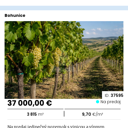
Bohunice
ID:
37595
37 000,00 €
Na predaj
|
3 815
m²
9,70
€/m²
Na predaj jedinečný pozemok s vinicou a vínnym