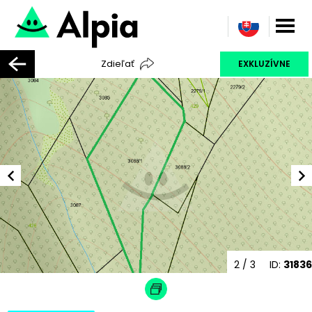
Zdieľať
EXKLUZÍVNE
2
/ 3
ID:
31836