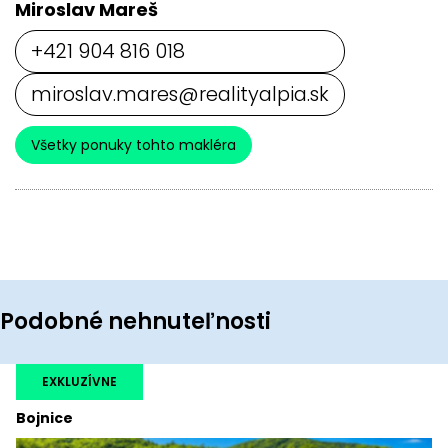
Miroslav Mareš
+421 904 816 018
miroslav.mares@realityalpia.sk
Všetky ponuky tohto makléra
Podobné nehnuteľnosti
EXKLUZÍVNE
Bojnice