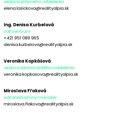
vedúca právneho oddelenia
elena.lasickova@realityalpia.sk
Ing. Denisa Kurbelová
call centrum
+421 951 089 965
denisa.kurbelova@realityalpia.sk
Veronika Kopkášová
vedúca ekonomického oddelenia
veronika.kopkasova@realityalpia.sk
Miroslava Fľaková
administratívny manažér
miroslava.flakova@realityalpia.sk