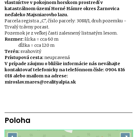
vlastníctve v pokojnom horskom prostredí v
katastrálnom území Horné Hámre okres Žarnovica
neďaleko Majsniarovho lazu.
Parcela registra ,,C", číslo parcely: 3088/1, druh pozemku -
Trvalý trávny porast.
Pozemok je z veľkej časti zalesnený listnatým lesom.
Rozmer:
šírka = cca 60 m
dĺžka = cca 120 m
Terén:
svahovitý
Prístupová cesta:
neupravená
V prípade záujmu o bližšie informácie nás neváhajte
kontaktovať telefonicky na telefónnom čísle: 0904 816
018 alebo mailom na adrese:
miroslav.mares@realityalpia.sk
Poloha