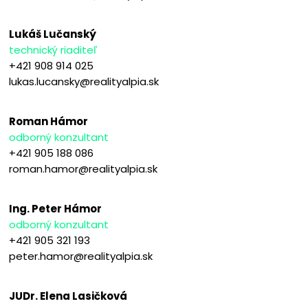
Lukáš Lučanský
technický riaditeľ
+421 908 914 025
lukas.lucansky@realityalpia.sk
Roman Hámor
odborný konzultant
+421 905 188 086
roman.hamor@realityalpia.sk
Ing. Peter Hámor
odborný konzultant
+421 905 321 193
peter.hamor@realityalpia.sk
JUDr. Elena Lasičková