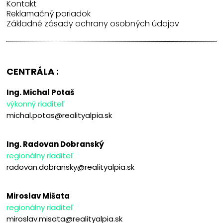
Kontakt
Reklamačný poriadok
Základné zásady ochrany osobných údajov
CENTRÁLA :
Ing. Michal Potaš
výkonný riaditeľ
michal.potas@realityalpia.sk
Ing. Radovan Dobranský
regionálny riaditeľ
radovan.dobransky@realityalpia.sk
Miroslav Mišata
regionálny riaditeľ
miroslav.misata@realityalpia.sk