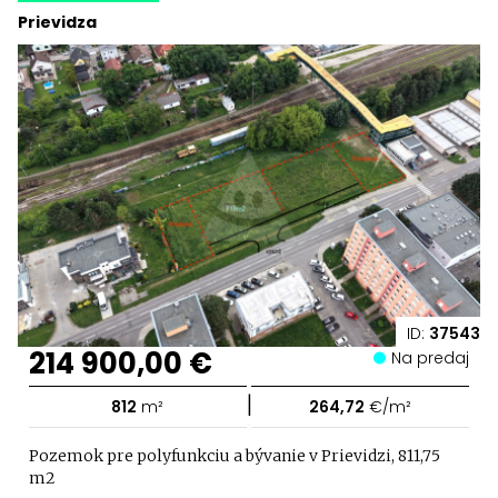
Prievidza
ID:
37543
214 900,00 €
Na predaj
|
812
m²
264,72
€/m²
Pozemok pre polyfunkciu a bývanie v Prievidzi, 811,75
m2