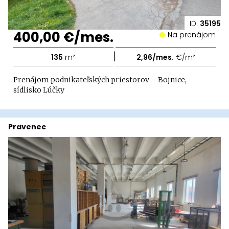
ID:
35195
400,00 €/mes.
Na prenájom
|
135
m²
2,96/mes.
€/m²
Prenájom podnikateľských priestorov – Bojnice,
sídlisko Lúčky
Pravenec