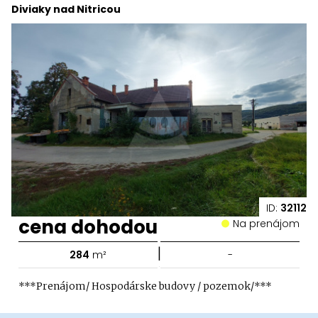
Diviaky nad Nitricou
ID:
32112
cena dohodou
Na prenájom
|
284
m²
-
***Prenájom/ Hospodárske budovy / pozemok/***