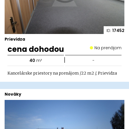
ID:
17452
Prievidza
cena dohodou
Na prenájom
|
40
m²
-
Kancelárske priestory na prenájom /22 m2 /, Prievidza
Nováky