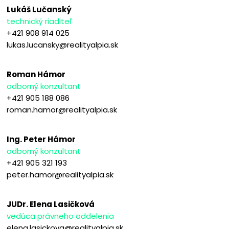
Lukáš Lučanský
technický riaditeľ
+421 908 914 025
lukas.lucansky@realityalpia.sk
Roman Hámor
odborný konzultant
+421 905 188 086
roman.hamor@realityalpia.sk
Ing. Peter Hámor
odborný konzultant
+421 905 321 193
peter.hamor@realityalpia.sk
JUDr. Elena Lasičková
vedúca právneho oddelenia
elena.lasickova@realityalpia.sk