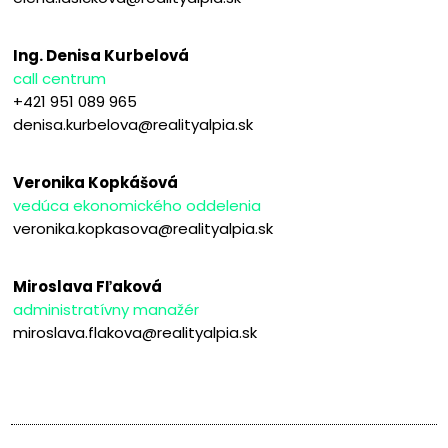
Ing. Denisa Kurbelová
call centrum
+421 951 089 965
denisa.kurbelova@realityalpia.sk
Veronika Kopkášová
vedúca ekonomického oddelenia
veronika.kopkasova@realityalpia.sk
Miroslava Fľaková
administratívny manažér
miroslava.flakova@realityalpia.sk