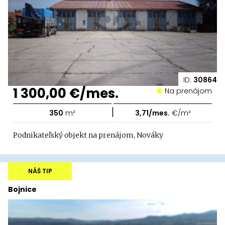
ID:
30864
1 300,00 €/mes.
Na prenájom
|
350
m²
3,71/mes.
€/m²
Podnikateľský objekt na prenájom, Nováky
NÁŠ TIP
Bojnice