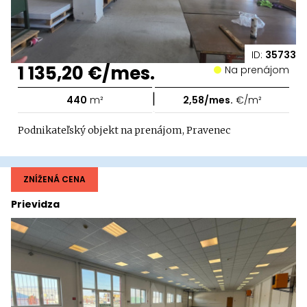
ID:
35733
1 135,20 €/mes.
Na prenájom
|
440
m²
2,58/mes.
€/m²
Podnikateľský objekt na prenájom, Pravenec
ZNÍŽENÁ CENA
Prievidza