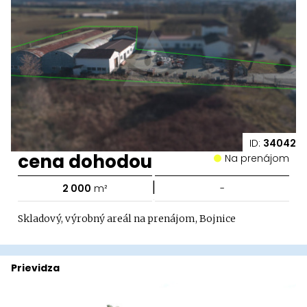
ID:
34042
cena dohodou
Na prenájom
|
2 000
m²
-
Skladový, výrobný areál na prenájom, Bojnice
Prievidza