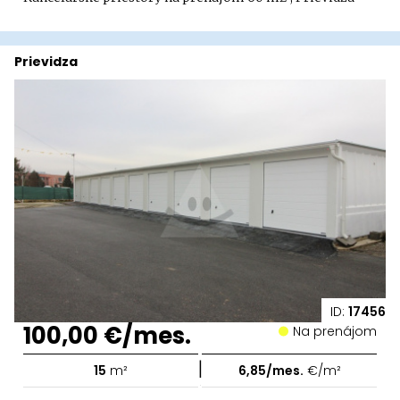
Prievidza
ID:
17456
100,00 €/mes.
Na prenájom
|
15
m²
6,85/mes.
€/m²