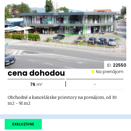
ID:
22550
cena dohodou
Na prenájom
|
76
m²
-
Obchodné a kancelárske priestory na prenájom, od 30
m2 - 91 m2
EXKLUZÍVNE