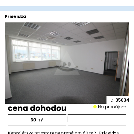
Prievidza
ID:
35634
cena dohodou
Na prenájom
|
60
m²
-
Kancelárske priestory na prenájom 60 m2 , Prievidza