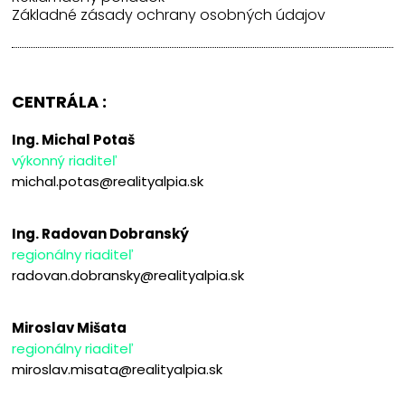
Základné zásady ochrany osobných údajov
CENTRÁLA :
Ing. Michal Potaš
výkonný riaditeľ
michal.potas@realityalpia.sk
Ing. Radovan Dobranský
regionálny riaditeľ
radovan.dobransky@realityalpia.sk
Miroslav Mišata
regionálny riaditeľ
miroslav.misata@realityalpia.sk