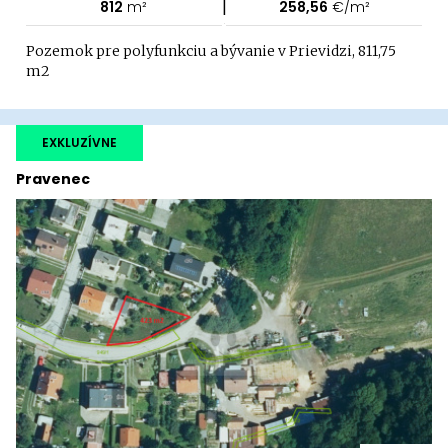
|
812
m²
258,56
€/m²
Pozemok pre polyfunkciu a bývanie v Prievidzi, 811,75
m2
EXKLUZÍVNE
Pravenec