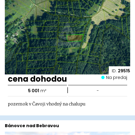
ID:
29515
cena dohodou
Na predaj
|
5 001
m²
-
pozemok v Čavoji vhodný na chalupu
Bánovce nad Bebravou