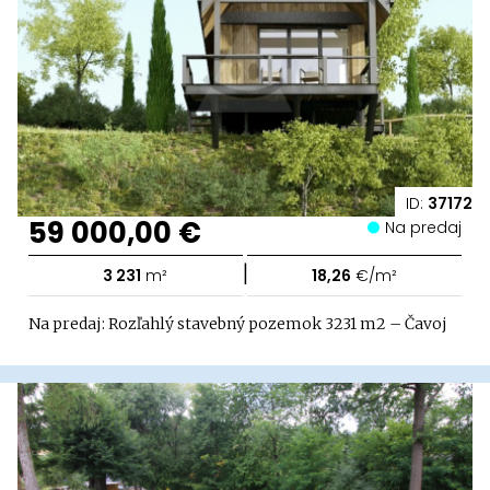
ID:
37172
59 000,00 €
Na predaj
|
3 231
m²
18,26
€/m²
Na predaj: Rozľahlý stavebný pozemok 3231 m2 – Čavoj