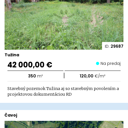
ID:
29687
Tužina
42 000,00 €
Na predaj
|
350
m²
120,00
€/m²
Stavebný pozemok Tužina aj so stavebným povolením a
projektovou dokumentáciou RD
Čavoj