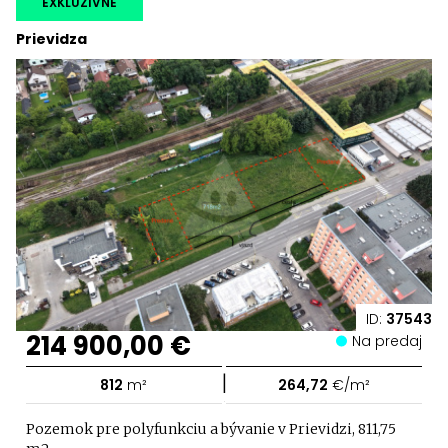
EXKLUZÍVNE
Prievidza
ID:
37543
214 900,00 €
Na predaj
|
812
m²
264,72
€/m²
Pozemok pre polyfunkciu a bývanie v Prievidzi, 811,75