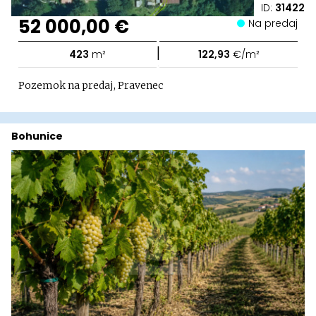
ID:
31422
52 000,00 €
Na predaj
|
423
m²
122,93
€/m²
Pozemok na predaj, Pravenec
Bohunice