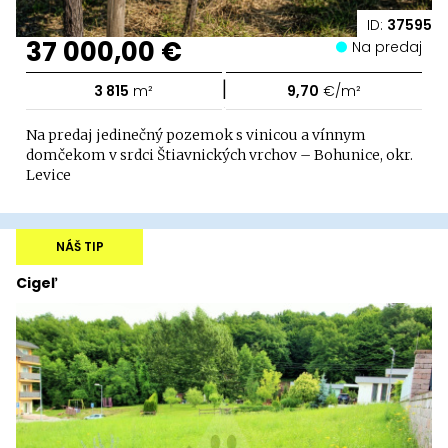
ID:
37595
37 000,00 €
Na predaj
|
3 815
m²
9,70
€/m²
Na predaj jedinečný pozemok s vinicou a vínnym
domčekom v srdci Štiavnických vrchov – Bohunice, okr.
Levice
NÁŠ TIP
Cigeľ