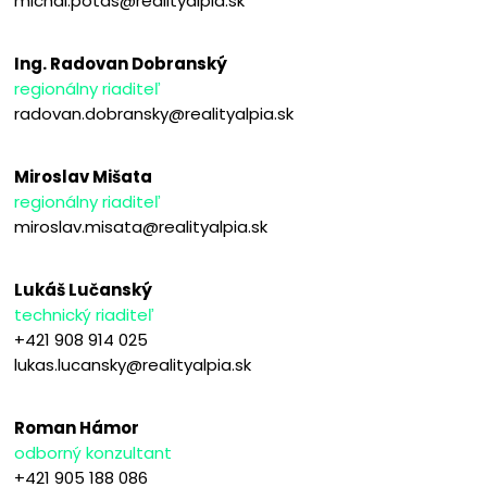
michal.potas@realityalpia.sk
Ing. Radovan Dobranský
regionálny riaditeľ
radovan.dobransky@realityalpia.sk
Miroslav Mišata
regionálny riaditeľ
miroslav.misata@realityalpia.sk
Lukáš Lučanský
technický riaditeľ
+421 908 914 025
lukas.lucansky@realityalpia.sk
Roman Hámor
odborný konzultant
+421 905 188 086