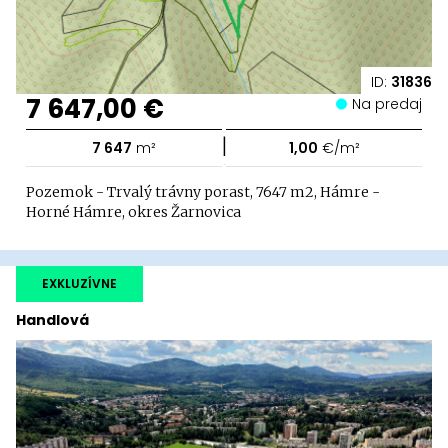
ID:
31836
7 647,00 €
Na predaj
|
7 647
m²
1,00
€/m²
Pozemok - Trvalý trávny porast, 7647 m2, Hámre -
Horné Hámre, okres Žarnovica
EXKLUZÍVNE
Handlová