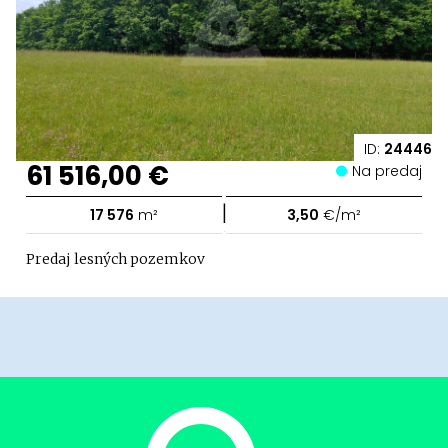
ID:
24446
61 516,00 €
Na predaj
|
17 576
m²
3,50
€/m²
Predaj lesných pozemkov