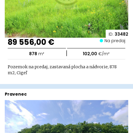
ID:
33482
89 556,00 €
Na predaj
|
878
m²
102,00
€/m²
Pozemok na predaj, zastavaná plocha a nádvorie, 878
m2, Cigeľ
Pravenec