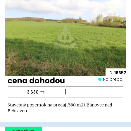
ID:
16652
cena dohodou
Na predaj
|
3 630
m²
-
Stavebný pozemok na predaj /580 m2/, Bánovce nad
Bebravou