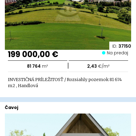
ID:
37150
199 000,00 €
Na predaj
|
81 764
m²
2,43
€/m²
INVESTIČNÁ PRÍLEŽITOSŤ / Rozsiahly pozemok 81 674
m2 , Handlová
Čavoj