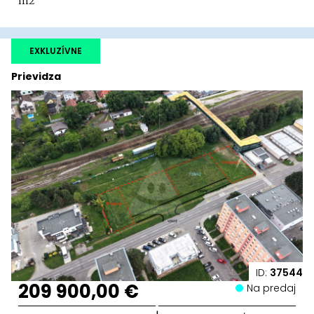
m2
EXKLUZÍVNE
Prievidza
ID:
37544
209 900,00 €
Na predaj