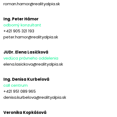
roman.hamor@realityalpia.sk
Ing. Peter Hámor
odborný konzultant
+421 905 321 193
peter.hamor@realityalpia.sk
JUDr. Elena Lasičková
vedúca právneho oddelenia
elena.lasickova@realityalpia.sk
Ing. Denisa Kurbelová
call centrum
+421 951 089 965
denisa.kurbelova@realityalpia.sk
Veronika Kopkášová