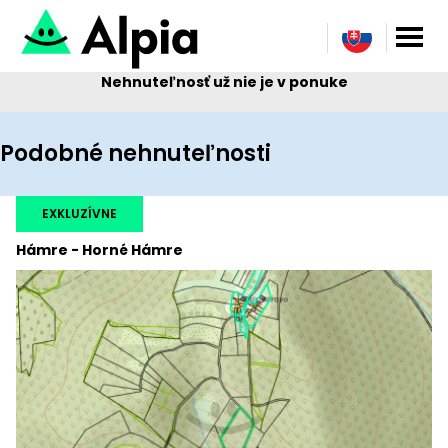
Nehnuteľnosť už nie je v ponuke
Podobné nehnuteľnosti
EXKLUZÍVNE
Hámre - Horné Hámre