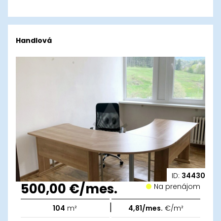
Handlová
ID:
34430
500,00 €/mes.
Na prenájom
|
104
m²
4,81/mes.
€/m²