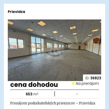
Prievidza
ID:
36823
cena dohodou
Na prenájom
|
653
m²
-
Prenájom podnikateľských priestorov – Prievidza