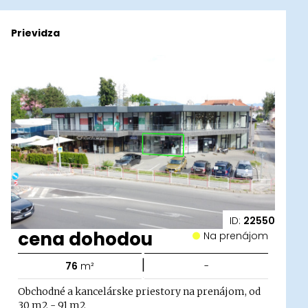
Prievidza
ID:
22550
cena dohodou
Na prenájom
|
76
m²
-
Obchodné a kancelárske priestory na prenájom, od
30 m2 - 91 m2