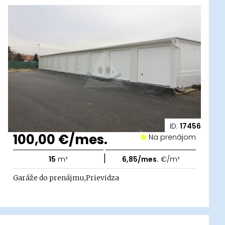
ID:
17456
100,00 €/mes.
Na prenájom
|
15
m²
6,85/mes.
€/m²
Garáže do prenájmu,Prievidza