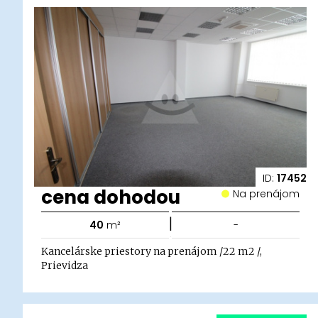
ID:
17452
cena dohodou
Na prenájom
|
40
m²
-
Kancelárske priestory na prenájom /22 m2 /,
Prievidza