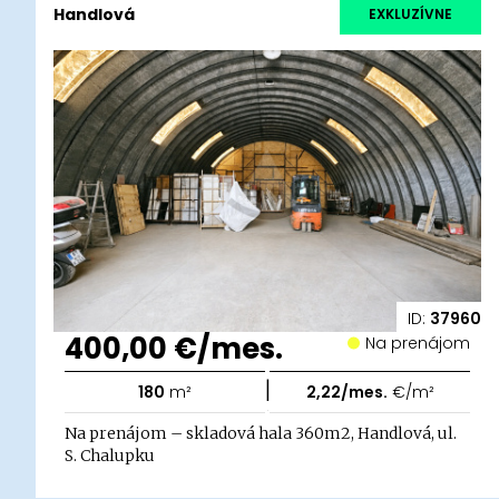
Handlová
EXKLUZÍVNE
ID:
37960
400,00 €/mes.
Na prenájom
|
180
m²
2,22/mes.
€/m²
Na prenájom – skladová hala 360m2, Handlová, ul.
S. Chalupku