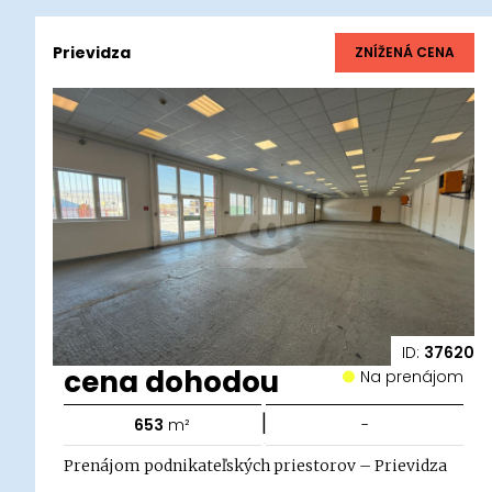
Prievidza
ZNÍŽENÁ CENA
ID:
37620
cena dohodou
Na prenájom
|
653
m²
-
Prenájom podnikateľských priestorov – Prievidza