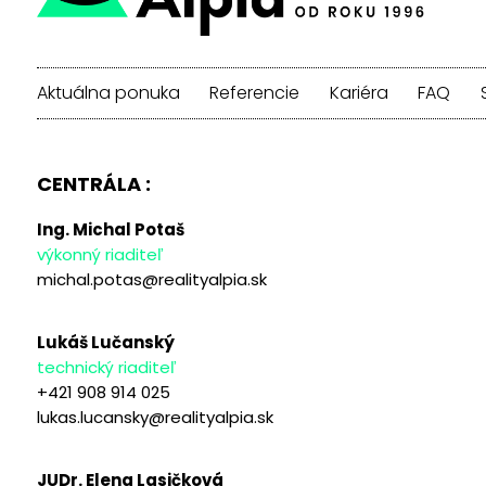
Aktuálna ponuka
Referencie
Kariéra
FAQ
CENTRÁLA :
Ing. Michal Potaš
výkonný riaditeľ
michal.potas@realityalpia.sk
Lukáš Lučanský
technický riaditeľ
+421 908 914 025
lukas.lucansky@realityalpia.sk
JUDr. Elena Lasičková