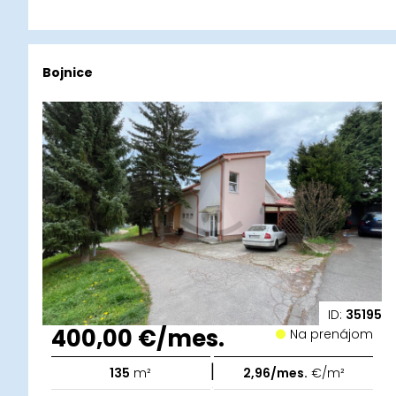
Bojnice
ID:
35195
400,00 €/mes.
Na prenájom
|
135
m²
2,96/mes.
€/m²