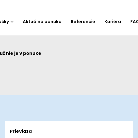
očky
Aktuálna ponuka
Referencie
Kariéra
FA
ž nie je v ponuke
Prievidza