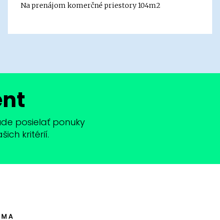
Na prenájom komerčné priestory 104m2
ent
bude posielať ponuky
ch kritérií.