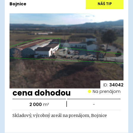
Bojnice
NÁŠ TIP
ID:
34042
cena dohodou
Na prenájom
|
2 000
m²
-
Skladový, výrobný areál na prenájom, Bojnice