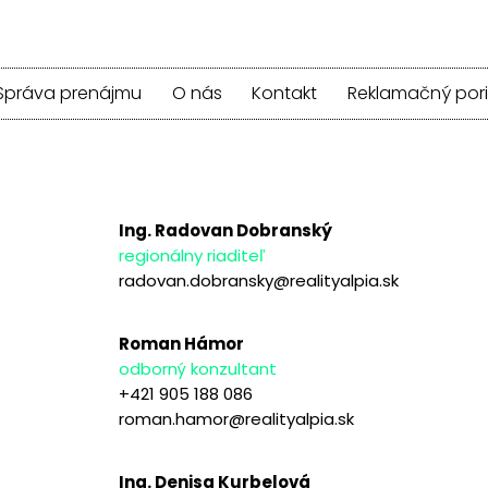
Správa prenájmu
O nás
Kontakt
Reklamačný por
Ing. Radovan Dobranský
regionálny riaditeľ
radovan.dobransky@realityalpia.sk
Roman Hámor
odborný konzultant
+421 905 188 086
roman.hamor@realityalpia.sk
Ing. Denisa Kurbelová