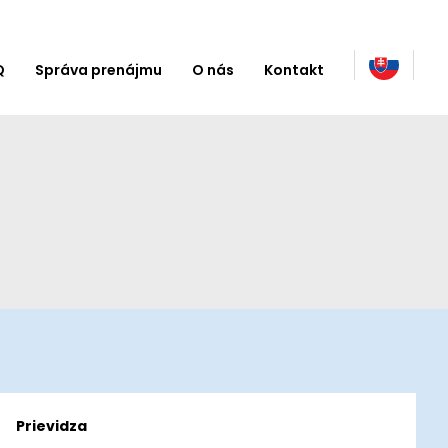
Q
Správa prenájmu
O nás
Kontakt
Prievidza