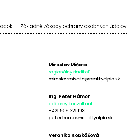
iadok
Základné zásady ochrany osobných údajov
Miroslav Mišata
regionálny riaditeľ
miroslav.misata@realityalpia.sk
Ing. Peter Hámor
odborný konzultant
+421 905 321 193
peter.hamor@realityalpia.sk
Veronika Kopkášová