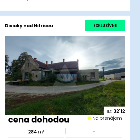
Diviaky nad Nitricou
EXKLUZÍVNE
ID:
32112
cena dohodou
Na prenájom
|
284
m²
-