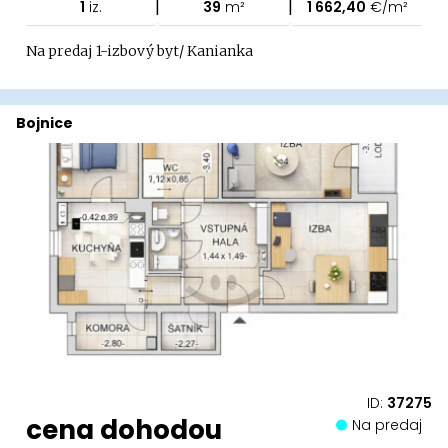
|
|
1
iz.
39
m²
1 662,40
€/m²
Na predaj 1-izbový byt/ Kanianka
Bojnice
ID:
37275
cena dohodou
Na predaj