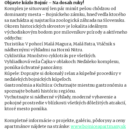
Objavte kúzlo Bojníc – Na dosah ruky!
Komplex je situovaný len pár minút pešou chôdzou od
dominanty mesta – Bojníckeho zámku, hneď vedľa ktorého
sa nachádza aj najstaršia zoologická záhrada na Slovensku.
Okrem historických skvostov je lokalita ideálnym
východiskovým bodom pre milovníkov prírody a aktívneho
oddychu:
Turistika: V pohorí Malá Magura, Malá Fatra, Vtáčnik s
nádhernými výhľadmi na Hornú Nitru.
Cyklistika: Množstvo cyklotrás pre všetkých.
Vyhliadková veža Čajka v oblakoch: Neďaleko komplexu,
ponúka úchvatné panorámy.
Kúpele: Doprajte si dokonalý relax a kúpeľné procedúry v
neďalekých bojnických kúpeľoch.
Gastronómia a Kultúra: Ochutnajte miestnu gastronómiu a
spoznajte bohatú históriu regiónu.
Vychutnajte si nádherné výhľady, moderné vybavenie a
pokojné prostredie v blízkosti všetkých dôležitých atrakcií,
ktoré mesto ponúka.
Kompletné informácie o projekte, galériu, pôdorysy a ceny
apartmánov nájdete na stránke:
www.bojniceapartmany.sk