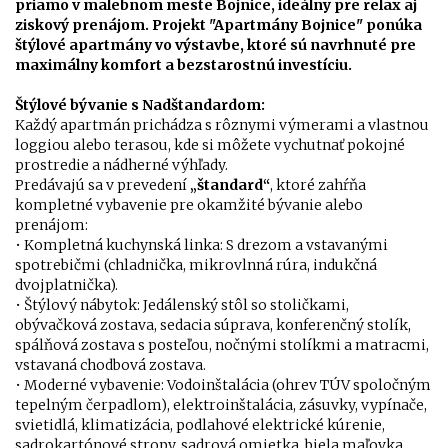
priamo v malebnom meste Bojnice, ideálny pre relax aj
ziskový prenájom. Projekt "Apartmány Bojnice" ponúka
štýlové apartmány vo výstavbe, ktoré sú navrhnuté pre
maximálny komfort a bezstarostnú investíciu.
Štýlové bývanie s Nadštandardom:
Každý apartmán prichádza s rôznymi výmerami a vlastnou
loggiou alebo terasou, kde si môžete vychutnať pokojné
prostredie a nádherné výhľady.
Predávajú sa v prevedení
„štandard“
, ktoré zahŕňa
kompletné vybavenie pre okamžité bývanie alebo
prenájom:
• Kompletná kuchynská linka: S drezom a vstavanými
spotrebičmi (chladnička, mikrovlnná rúra, indukčná
dvojplatnička).
• Štýlový nábytok: Jedálenský stôl so stoličkami,
obývačková zostava, sedacia súprava, konferenčný stolík,
spálňová zostava s posteľou, nočnými stolíkmi a matracmi,
vstavaná chodbová zostava.
• Moderné vybavenie: Vodoinštalácia (ohrev TÚV spoločným
tepelným čerpadlom), elektroinštalácia, zásuvky, vypínače,
svietidlá, klimatizácia, podlahové elektrické kúrenie,
sadrokartónové stropy, sadrová omietka, biela maľovka,