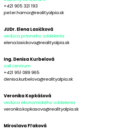
+421 905 321 193
peter.hamor@realityalpia.sk
JUDr. Elena Lasičková
vedúca právneho oddelenia
elena.lasickova@realityalpia.sk
Ing. Denisa Kurbelová
call centrum
+421 951 089 965
denisa.kurbelova@realityalpia.sk
Veronika Kopkášová
vedúca ekonomického oddelenia
veronika.kopkasova@realityalpia.sk
Miroslava Fľaková