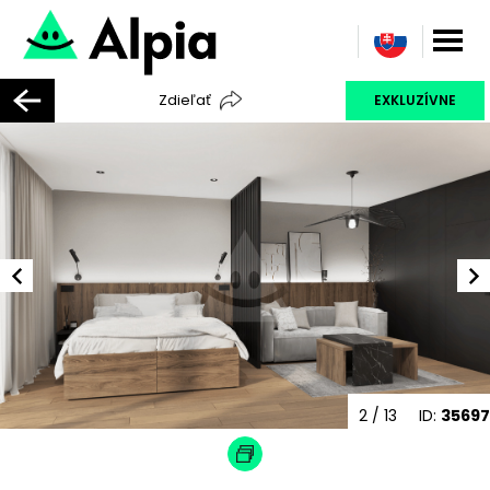
Zdieľať
EXKLUZÍVNE
2
/ 13
ID:
35697