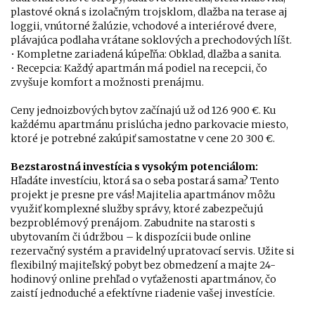
plastové okná s izolačným trojsklom, dlažba na terase aj
loggii, vnútorné žalúzie, vchodové a interiérové dvere,
plávajúca podlaha vrátane soklových a prechodových líšt.
• Kompletne zariadená kúpeľňa: Obklad, dlažba a sanita.
• Recepcia: Každý apartmán má podiel na recepcii, čo
zvyšuje komfort a možnosti prenájmu.
Ceny jednoizbových bytov začínajú už od 126 900 €. Ku
každému apartmánu prislúcha jedno parkovacie miesto,
ktoré je potrebné zakúpiť samostatne v cene 20 300 €.
Bezstarostná investícia s vysokým potenciálom:
Hľadáte investíciu, ktorá sa o seba postará sama? Tento
projekt je presne pre vás! Majitelia apartmánov môžu
využiť komplexné služby správy, ktoré zabezpečujú
bezproblémový prenájom. Zabudnite na starosti s
ubytovaním či údržbou – k dispozícii bude online
rezervačný systém a pravidelný upratovací servis. Užite si
flexibilný majiteľský pobyt bez obmedzení a majte 24-
hodinový online prehľad o vyťaženosti apartmánov, čo
zaistí jednoduché a efektívne riadenie vašej investície.