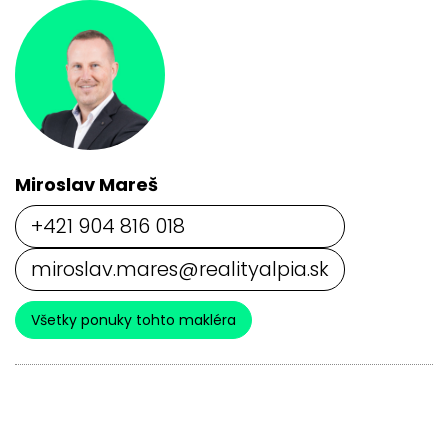
Miroslav Mareš
+421 904 816 018
miroslav.mares@realityalpia.sk
Všetky ponuky tohto makléra