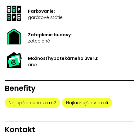
Parkovanie:
garážové státie
Zateplenie budovy:
zateplená
Možnosť hypotekárneho úveru:
áno
Benefity
Najlepšia cena za m2
Najlacnejšia v okolí
Kontakt