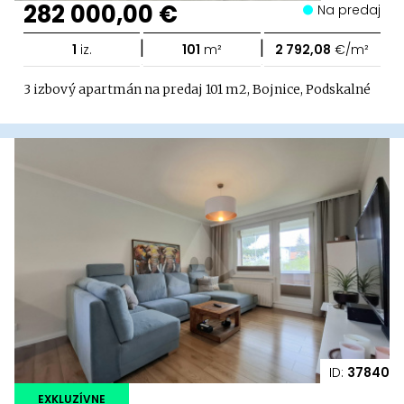
282 000,00 €
Na predaj
|
|
1
iz.
101
m²
2 792,08
€/m²
3 izbový apartmán na predaj 101 m2, Bojnice, Podskalné
ID:
37840
EXKLUZÍVNE