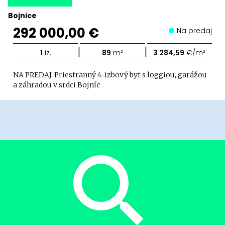
Bojnice
292 000,00 €
Na predaj
|
|
1
iz.
89
m²
3 284,59
€/m²
NA PREDAJ: Priestranný 4-izbový byt s loggiou, garážou
a záhradou v srdci Bojníc