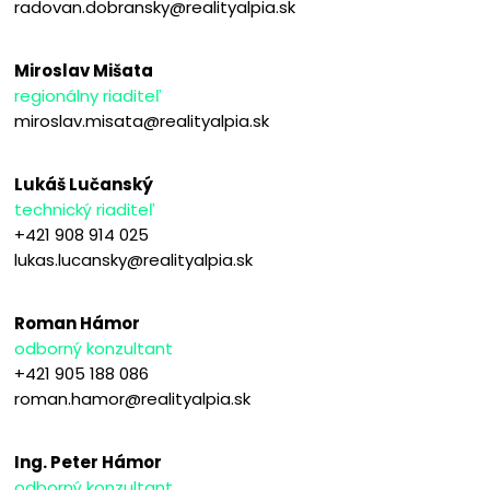
radovan.dobransky@realityalpia.sk
Miroslav Mišata
regionálny riaditeľ
miroslav.misata@realityalpia.sk
Lukáš Lučanský
technický riaditeľ
+421 908 914 025
lukas.lucansky@realityalpia.sk
Roman Hámor
odborný konzultant
+421 905 188 086
roman.hamor@realityalpia.sk
Ing. Peter Hámor
odborný konzultant