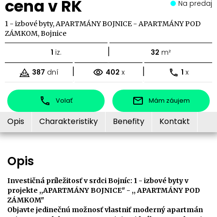
cena v RK
Na predaj
1 - izbové byty, APARTMÁNY BOJNICE - APARTMÁNY POD
ZÁMKOM, Bojnice
|
1
iz.
32
m²
|
|
387
dní
402
x
1
x
Volať
Mám záujem
Opis
Charakteristiky
Benefity
Kontakt
Opis
Investičná príležitosť v srdci Bojníc: 1 - izbové byty v
projekte ,,APARTMÁNY BOJNICE" - ,, APARTMÁNY POD
ZÁMKOM"
Objavte jedinečnú možnosť vlastniť moderný apartmán