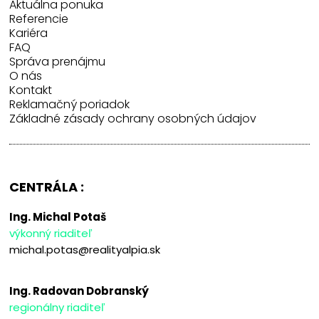
Aktuálna ponuka
Referencie
Kariéra
FAQ
Správa prenájmu
O nás
Kontakt
Reklamačný poriadok
Základné zásady ochrany osobných údajov
CENTRÁLA :
Ing. Michal Potaš
výkonný riaditeľ
michal.potas@realityalpia.sk
Ing. Radovan Dobranský
regionálny riaditeľ