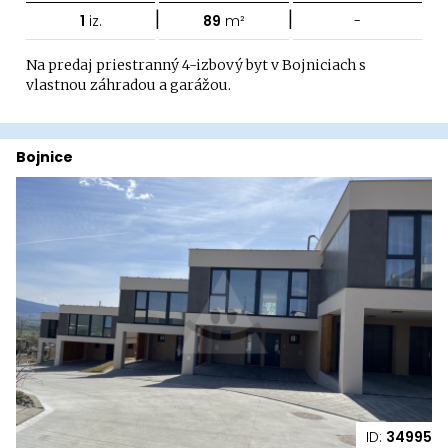
|
|
1
iz.
89
m²
-
Na predaj priestranný 4-izbový byt v Bojniciach s
vlastnou záhradou a garážou.
Bojnice
ID:
34995