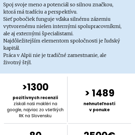
Spoj svoje meno a potenciál so silnou značkou,
ktorá má tradíciu a perspektívu.
Sieť pobočiek funguje vďaka silnému zázemiu
vytvorenému nielen internými spolupracovníkmi,
ale aj externými špecialistami.
Najdôležitejším elementom spoločnosti je ľudský
kapitál.
Práca v Alpii nie je tradičné zamestnanie, ale
životný štýl.
>1300
> 1489
pozitívnych recenzií
získali naši makléri na
nehnuteľností
google, najviac zo všetkých
v ponuke
RK na Slovensku