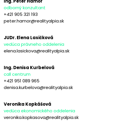
Ing. Peter Hámor
odborný konzultant
+421 905 321 193
peter.hamor@realityalpia.sk
JUDr. Elena Lasičková
vedúca právneho oddelenia
elena.lasickova@realityalpia.sk
Ing. Denisa Kurbelová
call centrum
+421 951 089 965
denisa.kurbelova@realityalpia.sk
Veronika Kopkášová
vedúca ekonomického oddelenia
veronika.kopkasova@realityalpia.sk