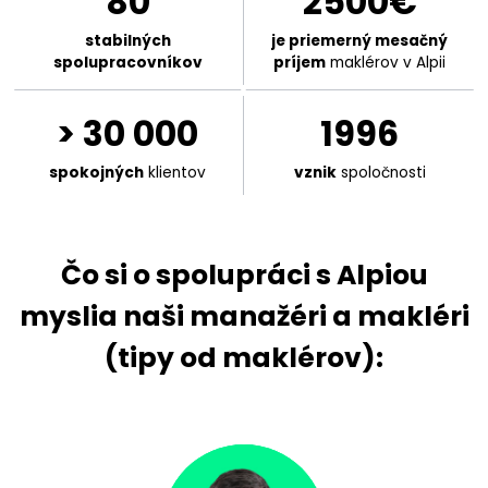
80
2500€
stabilných
je priemerný mesačný
spolupracovníkov
príjem
maklérov v Alpii
> 30 000
1996
spokojných
klientov
vznik
spoločnosti
Čo si o spolupráci s Alpiou
myslia naši manažéri a makléri
(tipy od maklérov):