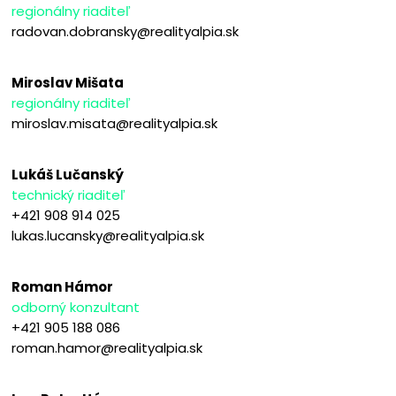
regionálny riaditeľ
radovan.dobransky@realityalpia.sk
Miroslav Mišata
regionálny riaditeľ
miroslav.misata@realityalpia.sk
Lukáš Lučanský
technický riaditeľ
+421 908 914 025
lukas.lucansky@realityalpia.sk
Roman Hámor
odborný konzultant
+421 905 188 086
roman.hamor@realityalpia.sk