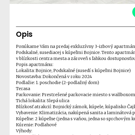
Opis
Ponúkame Vám na predaj exkluzívny 3-izbový apartmán v 
Podskalné, susediacej s kúpeľmi Bojnice. Tento apartmán 
v blízkosti centra mesta a zároveň s ľahkou dostupnosť
Popis apartmánu:
Lokalita: Bojnice, Podskalné (susedí s kúpeľmi Bojnice)
Novostavba: Dokončená v roku 2024
Podlažie: 1. poschodie (2-podlažný dom)
Terasa
Parkovanie: Prestrešené parkovacie miesto s wallboxom
Tichá lokalita: Slepá ulica
Blízkosť atrakcií: Bojnický zámok, kúpele, kúpalisko Ča
Vybavenie: Klimatizácia, nakúpená sanita a laminátová 
Kúpeľne: 2 kúpeľne (jedna s vaňou, jedna so sprchovým 
Kúrenie: Podlahové
Výhody: