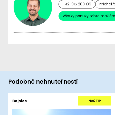
+421 915 288 136
michal.f
Všetky ponuky tohto maklér
Podobné nehnuteľnosti
Bojnice
NÁŠ TIP