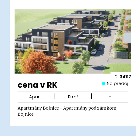
ID:
34117
cena v RK
Na predaj
|
|
Apart.
0
m²
-
Apartmány Bojnice - Apartmány pod zámkom,
Bojnice