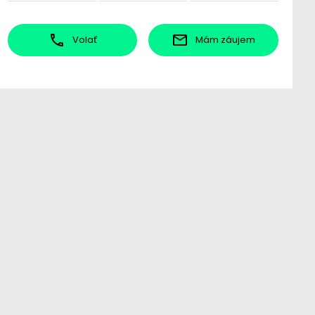
Volať
Mám záujem