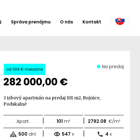
Q
Správa prenájmu
O nás
Kontakt
Na predaj
od
1314 €
mesačne
282 000,00 €
3 izbový apartmán na predaj 101 m2, Bojnice,
Podskalné
|
|
Apart.
101
m²
2792.08
€/m²
|
|
500
dní
547
x
4
x