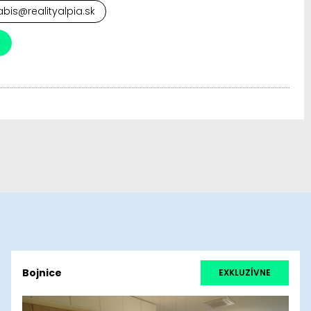
abis@realityalpia.sk
a
Bojnice
EXKLUZÍVNE