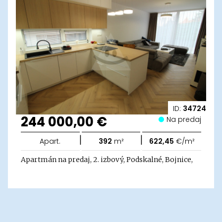
ID:
34724
244 000,00 €
Na predaj
|
|
Apart.
392
m²
622,45
€/m²
Apartmán na predaj, 2. izbový, Podskalné, Bojnice,