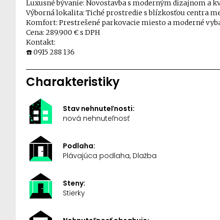
Luxusné bývanie: Novostavba s moderným dizajnom a k
Výborná lokalita: Tiché prostredie s blízkosťou centra me
Komfort: Prestrešené parkovacie miesto a moderné vybav
Cena: 289.900 € s DPH
Kontakt:
☎️ 0915 288 136
Charakteristiky
Stav nehnuteľnosti:
nová nehnuteľnosť
Podlaha:
Plávajúca podlaha, Dlažba
Steny:
Stierky