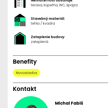
Nehnuteľnosť obsahuje:
terasa, kúpeľňa, WC, špajza
Stavebný materiál:
tehla / kvadra
Zateplenie budovy:
zateplená
Benefity
Novostavba
Kontakt
Michal Fabiš