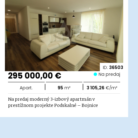
ID:
36503
295 000,00 €
Na predaj
|
|
Apart.
95
m²
3 105,26
€/m²
Na predaj moderný 3-izbový apartmán v
prestížnom projekte Podskalné – Bojnice