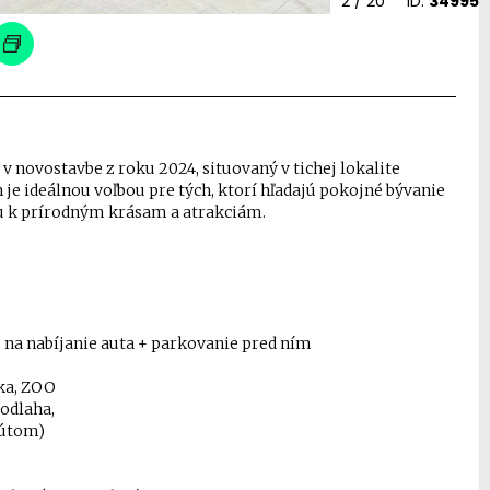
2
/ 20
ID:
34995
novostavbe z roku 2024, situovaný v tichej lokalite
je ideálnou voľbou pre tých, ktorí hľadajú pokojné bývanie
ou k prírodným krásam a atrakciám.
 na nabíjanie auta + parkovanie pred ním
jka, ZOO
podlaha,
kútom)