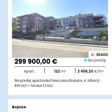
ID:
36400
299 900,00 €
Na predaj
|
|
Apart.
122
m²
2 458,20
€/m²
Na predaj apartmán Panorama Bojnice, 4. izbový,
109 m2 + terasa 13 m2.
Bojnice