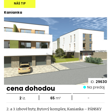
NÁŠ TIP
Kanianka
ID:
29630
cena dohodou
Na predaj
|
|
2
iz.
65
m²
-
2. a 3. izbové byty, Bytový komplex, Kanianka – PÁNSKY