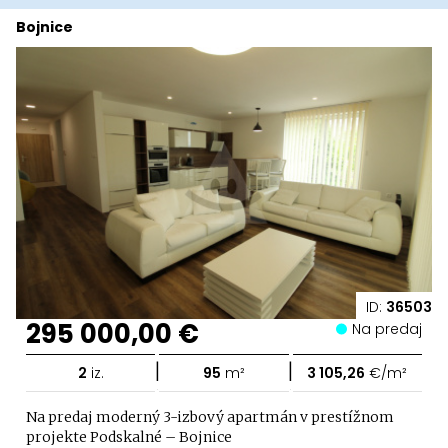
Bojnice
ID:
36503
295 000,00 €
Na predaj
|
|
2
iz.
95
m²
3 105,26
€/m²
Na predaj moderný 3-izbový apartmán v prestížnom
projekte Podskalné – Bojnice