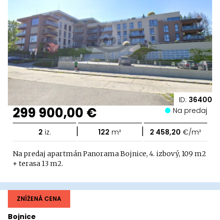
ID:
36400
299 900,00 €
Na predaj
|
|
2
iz.
122
m²
2 458,20
€/m²
Na predaj apartmán Panorama Bojnice, 4. izbový, 109 m2
+ terasa 13 m2.
ZNÍŽENÁ CENA
Bojnice