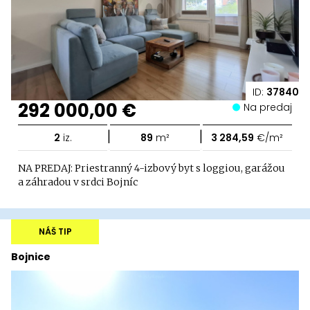
ID:
37840
292 000,00 €
Na predaj
|
|
2
iz.
89
m²
3 284,59
€/m²
NA PREDAJ: Priestranný 4-izbový byt s loggiou, garážou
a záhradou v srdci Bojníc
NÁŠ TIP
Bojnice