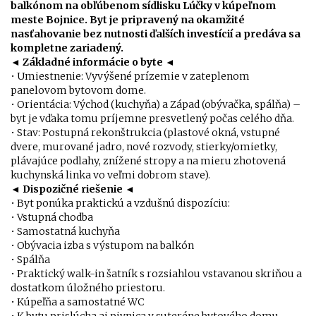
balkónom na obľúbenom sídlisku Lúčky v kúpeľnom
meste Bojnice. Byt je pripravený na okamžité
nasťahovanie bez nutnosti ďalších investícií a predáva sa
kompletne zariadený.
◄
Základné informácie o byte
◄
• Umiestnenie: Vyvýšené prízemie v zateplenom
panelovom bytovom dome.
• Orientácia: Východ (kuchyňa) a Západ (obývačka, spálňa) –
byt je vďaka tomu príjemne presvetlený počas celého dňa.
• Stav: Postupná rekonštrukcia (plastové okná, vstupné
dvere, murované jadro, nové rozvody, stierky/omietky,
plávajúce podlahy, znížené stropy a na mieru zhotovená
kuchynská linka vo veľmi dobrom stave).
◄
Dispozičné riešenie
◄
• Byt ponúka praktickú a vzdušnú dispozíciu:
• Vstupná chodba
• Samostatná kuchyňa
• Obývacia izba s výstupom na balkón
• Spálňa
• Praktický walk-in šatník s rozsiahlou vstavanou skriňou a
dostatkom úložného priestoru.
• Kúpeľňa a samostatné WC