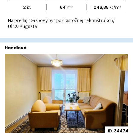
|
|
2
iz.
64
m²
1 046,88
€/m²
Na predaj: 2-izbový byt po čiastočnej rekonštrukcii/
Ul.29 Augusta
Handlová
ID:
34474