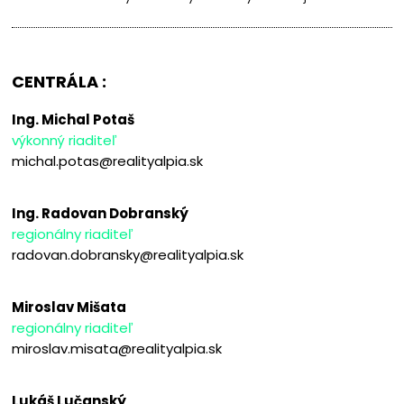
CENTRÁLA :
Ing. Michal Potaš
výkonný riaditeľ
michal.potas@realityalpia.sk
Ing. Radovan Dobranský
regionálny riaditeľ
radovan.dobransky@realityalpia.sk
Miroslav Mišata
regionálny riaditeľ
miroslav.misata@realityalpia.sk
Lukáš Lučanský