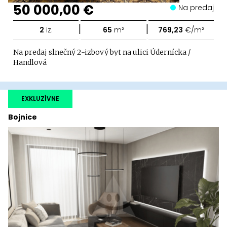
50 000,00 €
Na predaj
|
|
2
iz.
65
m²
769,23
€/m²
Na predaj slnečný 2-izbový byt na ulici Údernícka /
Handlová
EXKLUZÍVNE
Bojnice