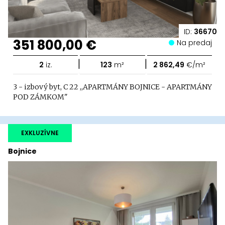
ID:
36670
351 800,00 €
Na predaj
|
|
2
iz.
123
m²
2 862,49
€/m²
3 - izbový byt, C 22 ,,APARTMÁNY BOJNICE - APARTMÁNY
POD ZÁMKOM"
EXKLUZÍVNE
Bojnice