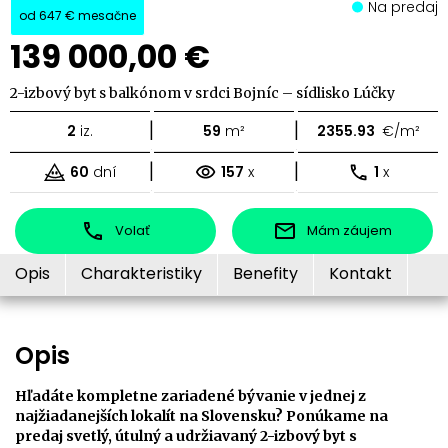
Na predaj
od
647 €
mesačne
139 000,00 €
2-izbový byt s balkónom v srdci Bojníc – sídlisko Lúčky
|
|
2
iz.
59
m²
2355.93
€/m²
|
|
60
dní
157
x
1
x
Volať
Mám záujem
Opis
Charakteristiky
Benefity
Kontakt
Opis
Hľadáte kompletne zariadené bývanie v jednej z
najžiadanejších lokalít na Slovensku? Ponúkame na
predaj svetlý, útulný a udržiavaný 2-izbový byt s