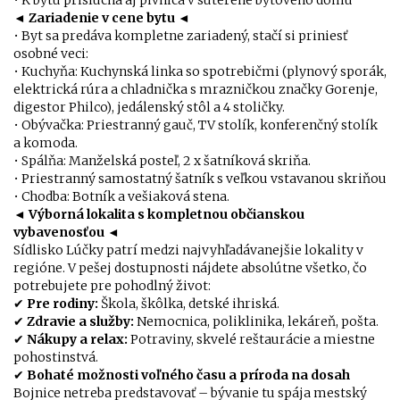
• K bytu prislúcha aj pivnica v suteréne bytového domu
◄
Zariadenie v cene bytu
◄
• Byt sa predáva kompletne zariadený, stačí si priniesť
osobné veci:
• Kuchyňa: Kuchynská linka so spotrebičmi (plynový sporák,
elektrická rúra a chladnička s mrazničkou značky Gorenje,
digestor Philco), jedálenský stôl a 4 stoličky.
• Obývačka: Priestranný gauč, TV stolík, konferenčný stolík
a komoda.
• Spálňa: Manželská posteľ, 2 x šatníková skriňa.
• Priestranný samostatný šatník s veľkou vstavanou skriňou
• Chodba: Botník a vešiaková stena.
◄
Výborná lokalita s kompletnou občianskou
vybavenosťou
◄
Sídlisko Lúčky patrí medzi najvyhľadávanejšie lokality v
regióne. V pešej dostupnosti nájdete absolútne všetko, čo
potrebujete pre pohodlný život:
✔
Pre rodiny:
Škola, škôlka, detské ihriská.
✔
Zdravie a služby:
Nemocnica, poliklinika, lekáreň, pošta.
✔
Nákupy a relax:
Potraviny, skvelé reštaurácie a miestne
pohostinstvá.
✔
Bohaté možnosti voľného času a príroda na dosah
Bojnice netreba predstavovať – bývanie tu spája mestský