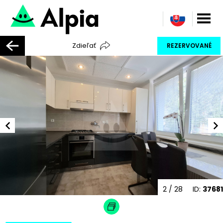
Zdieľať
REZERVOVANÉ
3
/ 28
ID:
37681