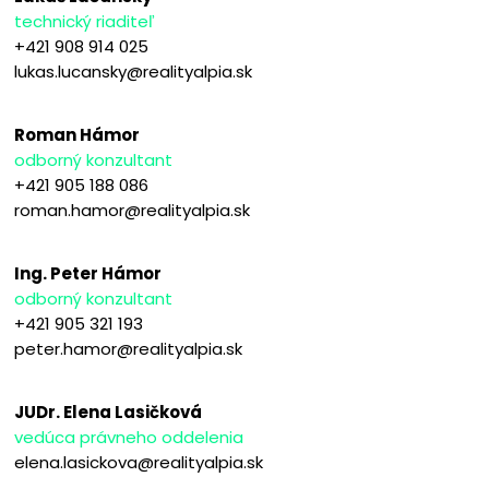
technický riaditeľ
+421 908 914 025
lukas.lucansky@realityalpia.sk
Roman Hámor
odborný konzultant
+421 905 188 086
roman.hamor@realityalpia.sk
Ing. Peter Hámor
odborný konzultant
+421 905 321 193
peter.hamor@realityalpia.sk
JUDr. Elena Lasičková
vedúca právneho oddelenia
elena.lasickova@realityalpia.sk