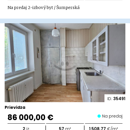
Na predaj 2-izbový byt / Šumperská
ID:
35491
Prievidza
86 000,00 €
Na predaj
|
|
2
iz.
57
m²
1 508,77
€/m²