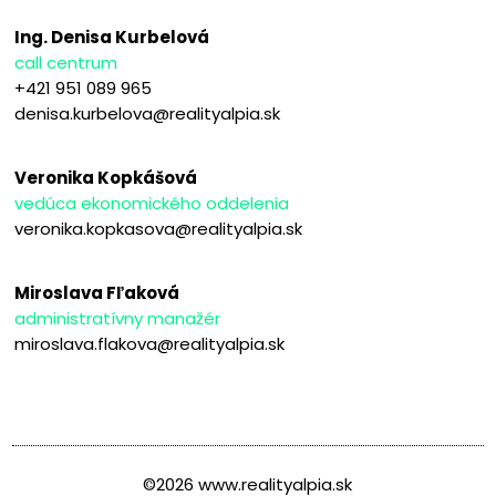
Ing. Denisa Kurbelová
call centrum
+421 951 089 965
denisa.kurbelova@realityalpia.sk
Veronika Kopkášová
vedúca ekonomického oddelenia
veronika.kopkasova@realityalpia.sk
Miroslava Fľaková
administratívny manažér
miroslava.flakova@realityalpia.sk
©2026 www.realityalpia.sk