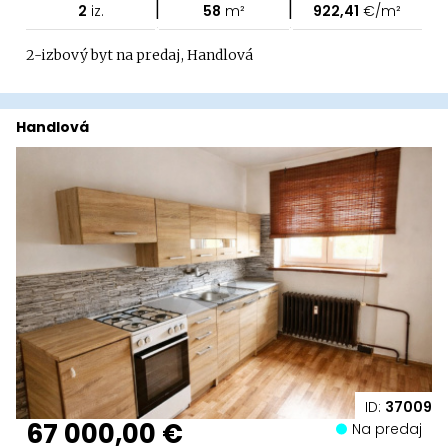
|
|
2
iz.
58
m²
922,41
€/m²
2-izbový byt na predaj, Handlová
Handlová
ID:
37009
67 000,00 €
Na predaj