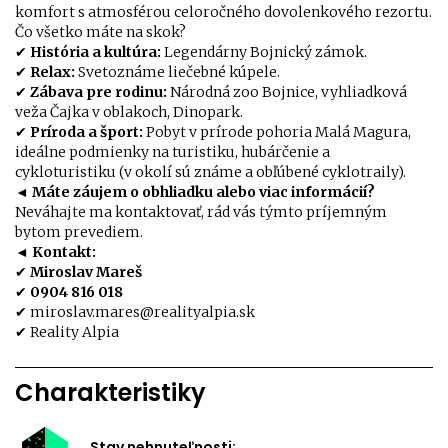
komfort s atmosférou celoročného dovolenkového rezortu.
Čo všetko máte na skok?
✔
História a kultúra:
Legendárny Bojnický zámok.
✔
Relax:
Svetoznáme liečebné kúpele.
✔
Zábava pre rodinu:
Národná zoo Bojnice, vyhliadková
veža Čajka v oblakoch, Dinopark.
✔
Príroda a šport:
Pobyt v prírode pohoria Malá Magura,
ideálne podmienky na turistiku, hubárčenie a
cykloturistiku (v okolí sú známe a obľúbené cyklotraily).
◄ Máte záujem o obhliadku alebo viac informácií?
Neváhajte ma kontaktovať, rád vás týmto príjemným
bytom prevediem.
◄ Kontakt:
✔
Miroslav Mareš
✔
0904 816 018
✔ miroslav.mares@realityalpia.sk
✔ Reality Alpia
Charakteristiky
Stav nehnuteľnosti: