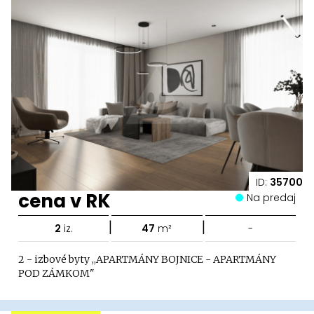
ID:
35700
cena v RK
Na predaj
|
|
2
iz.
47
m²
-
2 - izbové byty ,,APARTMÁNY BOJNICE - APARTMÁNY
POD ZÁMKOM"