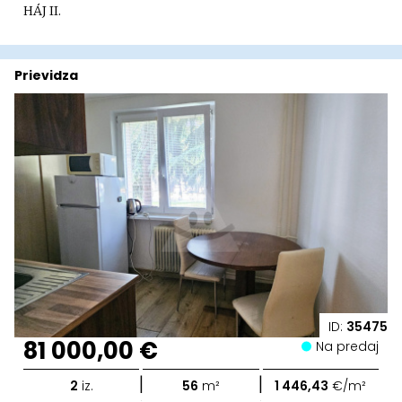
HÁJ II.
Prievidza
ID:
35475
81 000,00 €
Na predaj
|
|
2
iz.
56
m²
1 446,43
€/m²