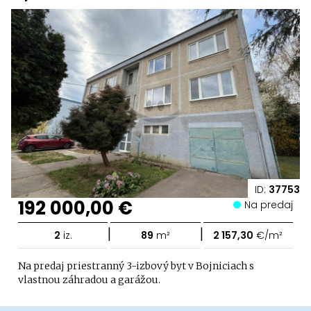
ID:
37753
192 000,00 €
Na predaj
|
|
2
iz.
89
m²
2 157,30
€/m²
Na predaj priestranný 3-izbový byt v Bojniciach s
vlastnou záhradou a garážou.