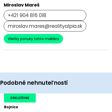
Miroslav Mareš
+421 904 816 018
miroslav.mares@realityalpia.sk
Všetky ponuky tohto makléra
Podobné nehnuteľnosti
EXKLUZÍVNE
Bojnice