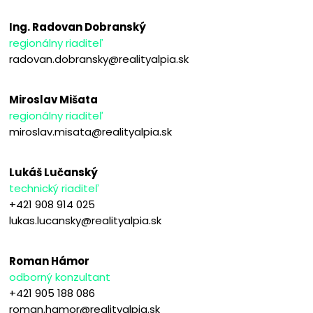
Ing. Radovan Dobranský
regionálny riaditeľ
radovan.dobransky@realityalpia.sk
Miroslav Mišata
regionálny riaditeľ
miroslav.misata@realityalpia.sk
Lukáš Lučanský
technický riaditeľ
+421 908 914 025
lukas.lucansky@realityalpia.sk
Roman Hámor
odborný konzultant
+421 905 188 086
roman.hamor@realityalpia.sk