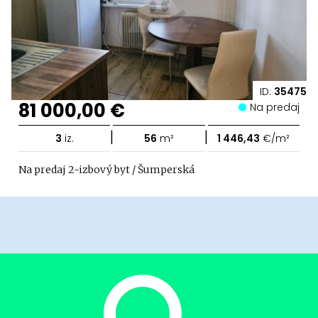
ID:
35475
81 000,00 €
Na predaj
|
|
3
iz.
56
m²
1 446,43
€/m²
Na predaj 2-izbový byt / Šumperská