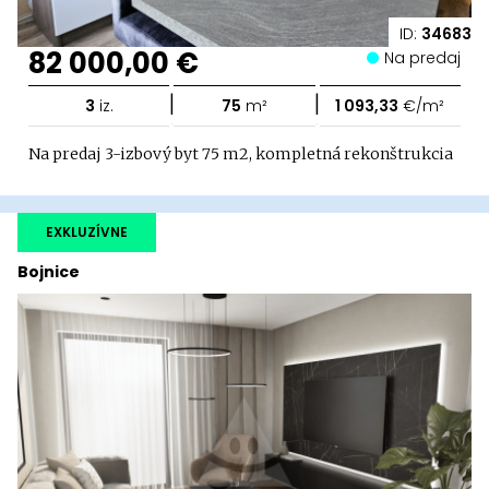
ID:
34683
82 000,00 €
Na predaj
|
|
3
iz.
75
m²
1 093,33
€/m²
Na predaj 3-izbový byt 75 m2, kompletná rekonštrukcia
EXKLUZÍVNE
Bojnice