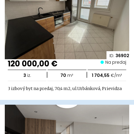
ID:
36902
120 000,00 €
Na predaj
|
|
3
iz.
70
m²
1 704,55
€/m²
3 izbový byt na predaj, 70,4 m2, ul.Urbánková, Prievidza