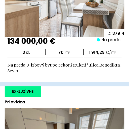
ID:
37914
134 000,00 €
Na predaj
|
|
3
iz.
70
m²
1 914,29
€/m²
Na predaj3-izbový byt po rekonštrukcii/ ulica Benedikta,
Sever
EXKLUZÍVNE
Prievidza