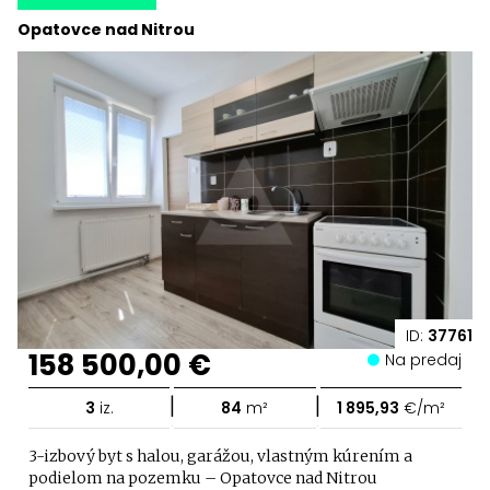
Opatovce nad Nitrou
ID:
37761
158 500,00 €
Na predaj
|
|
3
iz.
84
m²
1 895,93
€/m²
3-izbový byt s halou, garážou, vlastným kúrením a
podielom na pozemku – Opatovce nad Nitrou