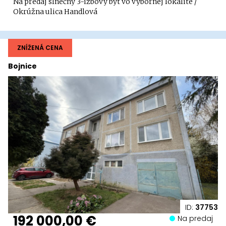
Na predaj slnečný 3-izbový byt vo výbornej lokalite /
Okrúžna ulica Handlová
ZNÍŽENÁ CENA
Bojnice
ID:
37753
192 000,00 €
Na predaj