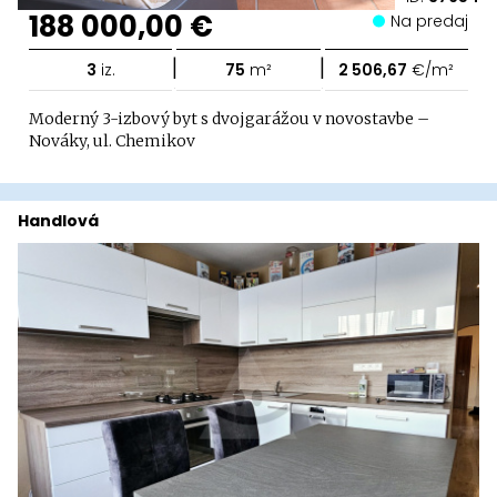
188 000,00 €
Na predaj
|
|
3
iz.
75
m²
2 506,67
€/m²
Moderný 3-izbový byt s dvojgarážou v novostavbe –
Nováky, ul. Chemikov
Handlová