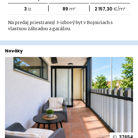
|
|
3
iz.
89
m²
2 157,30
€/m²
Na predaj priestranný 3-izbový byt v Bojniciach s
vlastnou záhradou a garážou.
Nováky
ID:
37654