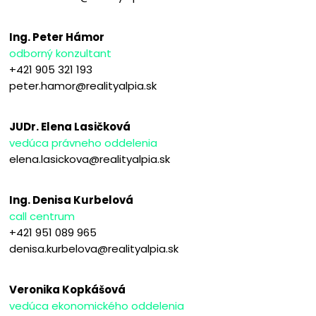
Ing. Peter Hámor
odborný konzultant
+421 905 321 193
peter.hamor@realityalpia.sk
JUDr. Elena Lasičková
vedúca právneho oddelenia
elena.lasickova@realityalpia.sk
Ing. Denisa Kurbelová
call centrum
+421 951 089 965
denisa.kurbelova@realityalpia.sk
Veronika Kopkášová
vedúca ekonomického oddelenia