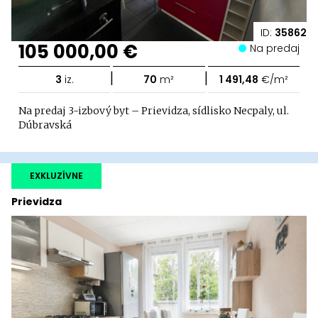
ID:
35862
105 000,00 €
Na predaj
|
|
3
iz.
70
m²
1 491,48
€/m²
Na predaj 3-izbový byt – Prievidza, sídlisko Necpaly, ul.
Dúbravská
EXKLUZÍVNE
Prievidza