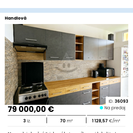
Handlová
ID:
36093
79 000,00 €
Na predaj
|
|
3
iz.
70
m²
1 128,57
€/m²