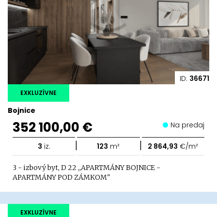
ID:
36671
EXKLUZÍVNE
Bojnice
352 100,00 €
Na predaj
|
|
3
iz.
123
m²
2 864,93
€/m²
3 - izbový byt, D 22 ,,APARTMÁNY BOJNICE -
APARTMÁNY POD ZÁMKOM"
EXKLUZÍVNE