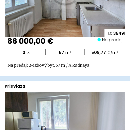
ID:
35491
86 000,00 €
Na predaj
|
|
3
iz.
57
m²
1 508,77
€/m²
Na predaj: 2-izbový byt, 57 m / A.Rudnaya
Prievidza