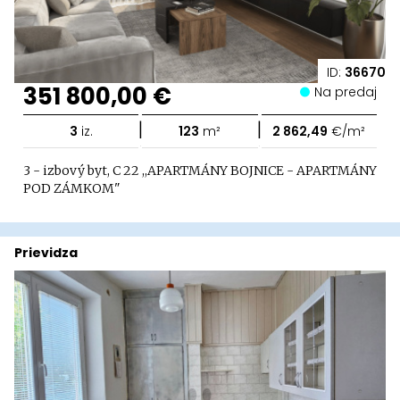
ID:
36670
351 800,00 €
Na predaj
|
|
3
iz.
123
m²
2 862,49
€/m²
3 - izbový byt, C 22 ,,APARTMÁNY BOJNICE - APARTMÁNY
POD ZÁMKOM"
Prievidza