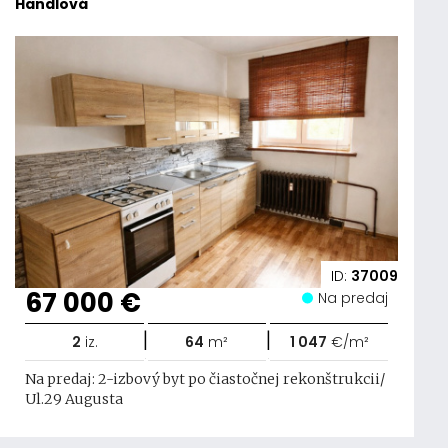
Handlová
ID:
37009
67 000 €
Na predaj
|
|
2
iz.
64
m²
1 047
€/m²
Na predaj: 2-izbový byt po čiastočnej rekonštrukcii/
Ul.29 Augusta