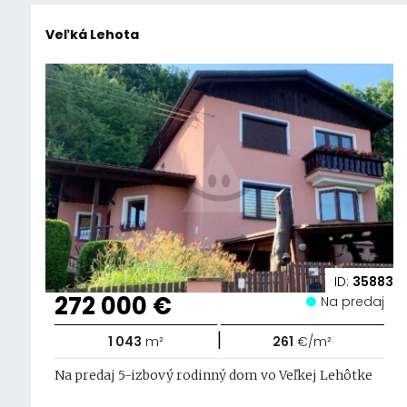
Veľká Lehota
ID:
35883
272 000 €
Na predaj
|
1 043
m²
261
€/m²
Na predaj 5-izbový rodinný dom vo Veľkej Lehôtke