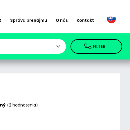
Q
Správa prenájmu
O nás
Kontakt
FILTER
tný
(2 hodnotenia)