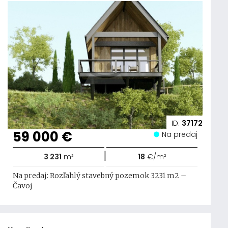
ID:
37172
59 000 €
Na predaj
|
3 231
m²
18
€/m²
Na predaj: Rozľahlý stavebný pozemok 3231 m2 –
Čavoj