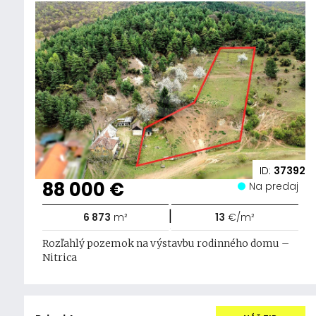
ID:
37392
88 000 €
Na predaj
|
6 873
m²
13
€/m²
Rozľahlý pozemok na výstavbu rodinného domu –
Nitrica