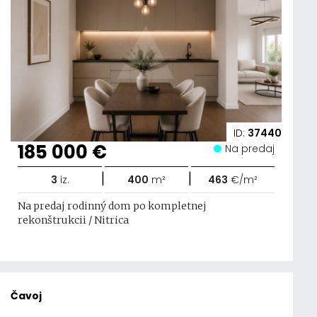
ID:
37440
185 000 €
Na predaj
|
|
3
iz.
400
m²
463
€/m²
Na predaj rodinný dom po kompletnej
rekonštrukcii / Nitrica
Čavoj