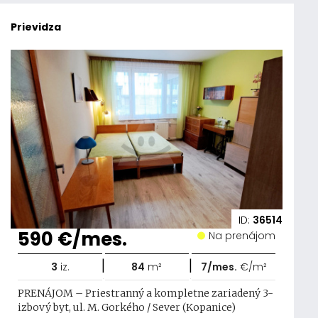
Prievidza
ID:
36514
590 €/mes.
Na prenájom
|
|
3
iz.
84
m²
7/mes.
€/m²
PRENÁJOM – Priestranný a kompletne zariadený 3-
izbový byt, ul. M. Gorkého / Sever (Kopanice)