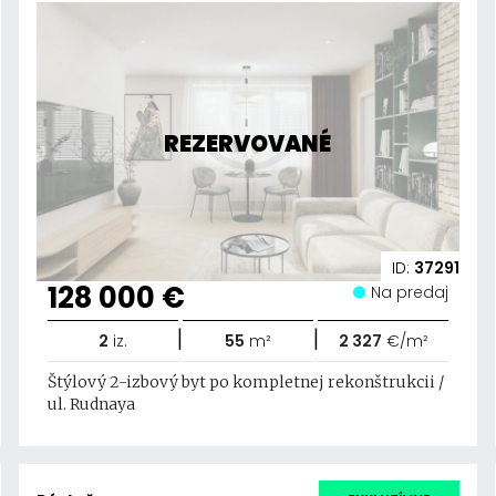
REZERVOVANÉ
ID:
37291
128 000 €
Na predaj
|
|
2
iz.
55
m²
2 327
€/m²
Štýlový 2-izbový byt po kompletnej rekonštrukcii /
ul. Rudnaya