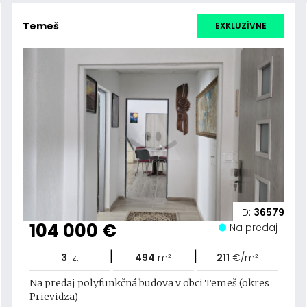
Temeš
EXKLUZÍVNE
ID:
36579
104 000 €
Na predaj
|
|
3
iz.
494
m²
211
€/m²
Na predaj polyfunkčná budova v obci Temeš (okres
Prievidza)