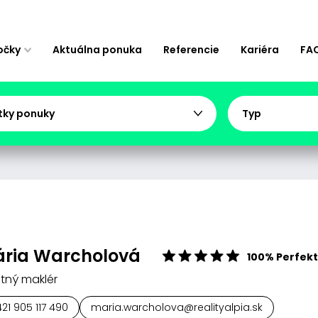
očky
Aktuálna ponuka
Referencie
Kariéra
FA
tky ponuky
Typ
ria Warcholová
100% Perfek
itný maklér
21 905 117 490
maria.warcholova@realityalpia.sk