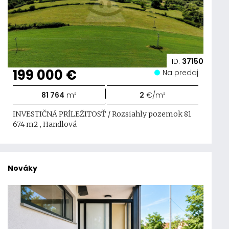
ID:
37150
199 000 €
Na predaj
|
81 764
m²
2
€/m²
INVESTIČNÁ PRÍLEŽITOSŤ / Rozsiahly pozemok 81
674 m2 , Handlová
Nováky