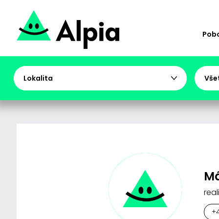
Pob
Lokalita
Vše
Má
real
+4