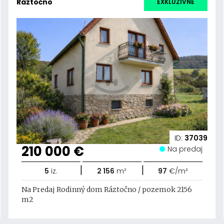
Ráztočno
EXKLUZÍVNE
ID:
37039
210 000 €
Na predaj
|
|
5
iz.
2 156
m²
97
€/m²
Na Predaj Rodinný dom Ráztočno / pozemok 2156
m2