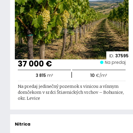
ID:
37595
37 000 €
Na predaj
|
3 815
m²
10
€/m²
Na predaj jedinečný pozemok s vinicou a vínnym
domčekom v srdci Štiavnických vrchov – Bohunice,
okr. Levice
Nitrica