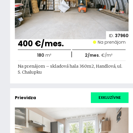
ID:
37960
400 €/mes.
Na prenájom
|
180
m²
2/mes.
€/m²
Na prenájom – skladová hala 360m2, Handlová, ul.
S. Chalupku
Prievidza
EXKLUZÍVNE