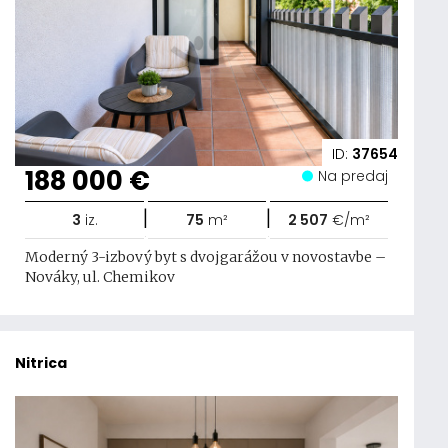
ID:
37654
188 000 €
Na predaj
|
|
3
iz.
75
m²
2 507
€/m²
Moderný 3-izbový byt s dvojgarážou v novostavbe –
Nováky, ul. Chemikov
Nitrica