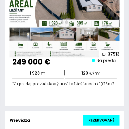
ID:
37513
249 000 €
Na predaj
|
1 923
m²
129
€/m²
Na predaj prevádzkový areál v Liešťanoch / 1923m2
Prievidza
REZERVOVANÉ