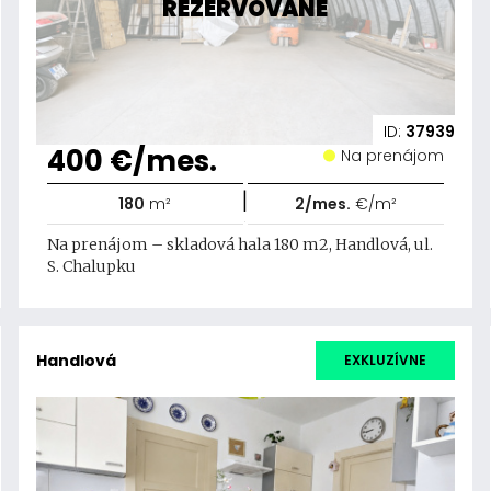
REZERVOVANÉ
ID:
37939
400 €/mes.
Na prenájom
|
180
m²
2/mes.
€/m²
Na prenájom – skladová hala 180 m2, Handlová, ul.
S. Chalupku
Handlová
EXKLUZÍVNE