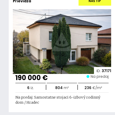
Prievidza
NÁŠ TIP
ID:
37171
190 000 €
Na predaj
|
|
6
iz.
804
m²
236
€/m²
Na predaj: Samostatne stojaci 6-izbový rodinný
dom / Hradec