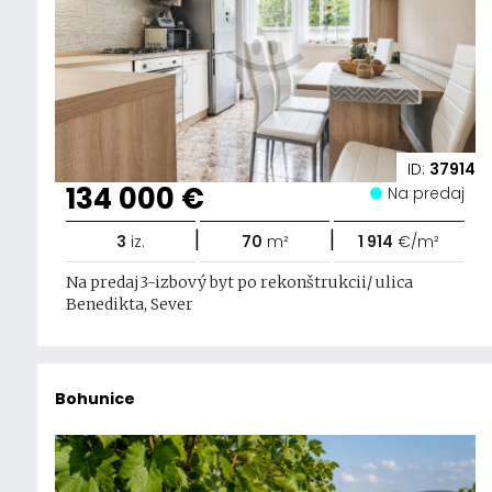
ID:
37914
134 000 €
Na predaj
|
|
3
iz.
70
m²
1 914
€/m²
Na predaj3-izbový byt po rekonštrukcii/ ulica
Benedikta, Sever
Bohunice