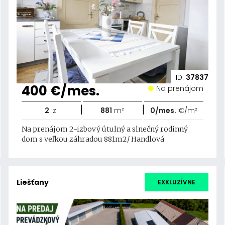
ID:
37837
400 €/mes.
Na prenájom
|
|
2
iz.
881
m²
0/mes.
€/m²
Na prenájom 2-izbový útulný a slnečný rodinný
dom s veľkou záhradou 881m2/ Handlová
Liešťany
EXKLUZÍVNE