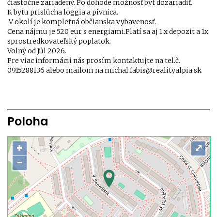
čiastočne zariadený. Po dohode možnosť byt dozariadiť.
K bytu prislúcha loggia a pivnica.
V okolí je kompletná občianska vybavenosť.
Cena nájmu je 520 eur s energiami.Platí sa aj 1 x depozit a 1x
sprostredkovateľský poplatok.
Volný od Júl 2026.
Pre viac informácii nás prosím kontaktujte na tel.č.
0915288136 alebo mailom na michal.fabis@realityalpia.sk
Poloha
+
⤢
−