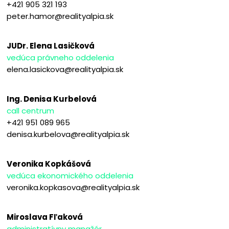
+421 905 321 193
peter.hamor@realityalpia.sk
JUDr. Elena Lasičková
vedúca právneho oddelenia
elena.lasickova@realityalpia.sk
Ing. Denisa Kurbelová
call centrum
+421 951 089 965
denisa.kurbelova@realityalpia.sk
Veronika Kopkášová
vedúca ekonomického oddelenia
veronika.kopkasova@realityalpia.sk
Miroslava Fľaková
administratívny manažér