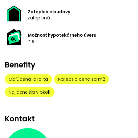
Zateplenie budovy:
zateplená
Možnosť hypotekárneho úveru:
nie
Benefity
Obľúbená lokalita
Najlepšia cena za m2
Najlacnejšia v okolí
Kontakt