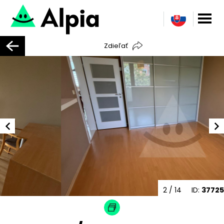
Zdieľať
3
/ 14
ID:
37725