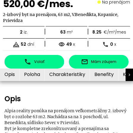
520,00 €/mes.
Na prenájom
2-izbový byt na prenájom, 63 m2, V.Benedikta, Kopanice,
Prievidza
|
|
2
iz.
63
m²
8.25
€/m²/mes
|
|
52
dní
49
x
0
x
Volať
Mám záujem
Opis
Poloha
Charakteristiky
Benefity
Kon
Opis
Alpia reality ponúka na prenájom veľkometrážny 2. izbový
byt o rozlohe 63 m2. Nachádza sa na 3. poschodí, ul.
Benedikta, sídlisko Sever v Prievidzi.
Byt je kompletne zrekonštruovaný a prenajíma sa