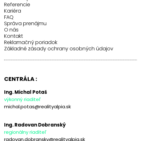
Referencie
Kariéra
FAQ
Správa prenájmu
O nás
Kontakt
Reklamačný poriadok
Základné zásady ochrany osobných údajov
CENTRÁLA :
Ing. Michal Potaš
výkonný riaditeľ
michal.potas@realityalpia.sk
Ing. Radovan Dobranský
regionálny riaditeľ
radovan.dobransky@realityalpia.sk