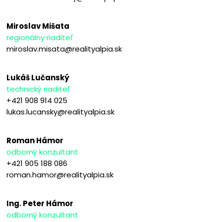
Miroslav Mišata
regionálny riaditeľ
miroslav.misata@realityalpia.sk
Lukáš Lučanský
technický riaditeľ
+421 908 914 025
lukas.lucansky@realityalpia.sk
Roman Hámor
odborný konzultant
+421 905 188 086
roman.hamor@realityalpia.sk
Ing. Peter Hámor
odborný konzultant