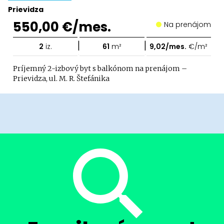
Prievidza
550,00 €/mes.
Na prenájom
|
|
2
iz.
61
m²
9,02/mes.
€/m²
Príjemný 2-izbový byt s balkónom na prenájom –
Prievidza, ul. M. R. Štefánika