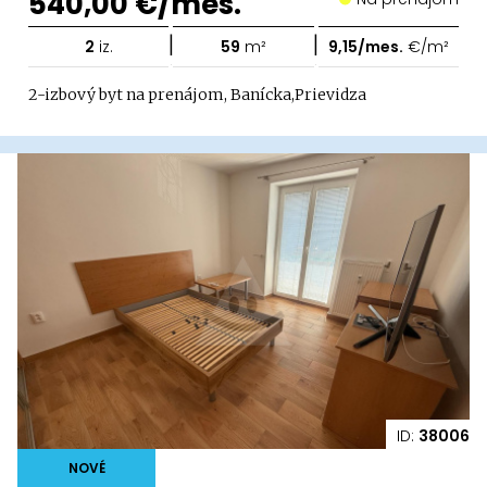
540,00 €/mes.
|
|
2
iz.
59
m²
9,15/mes.
€/m²
2-izbový byt na prenájom, Banícka,Prievidza
ID:
38006
NOVÉ