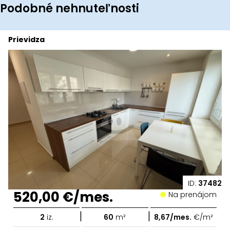
Podobné nehnuteľnosti
Prievidza
ID:
37482
520,00 €/mes.
Na prenájom
|
|
2
iz.
60
m²
8,67/mes.
€/m²