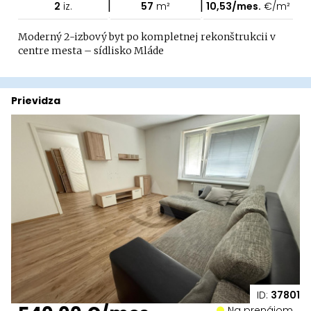
|
|
2
iz.
57
m²
10,53/mes.
€/m²
Moderný 2-izbový byt po kompletnej rekonštrukcii v
centre mesta – sídlisko Mláde
Prievidza
ID:
37801
Na prenájom