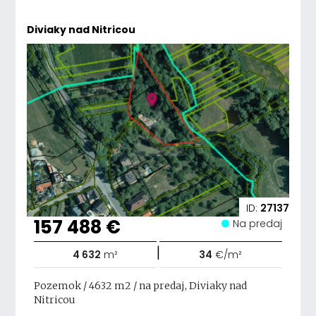
Diviaky nad Nitricou
ID:
27137
157 488 €
Na predaj
|
4 632
m²
34
€/m²
Pozemok / 4632 m2 / na predaj, Diviaky nad
Nitricou