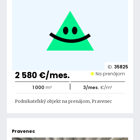
ID:
35825
2 580 €/mes.
Na prenájom
|
1 000
m²
3/mes.
€/m²
Podnikateľský objekt na prenájom, Pravenec
Pravenec