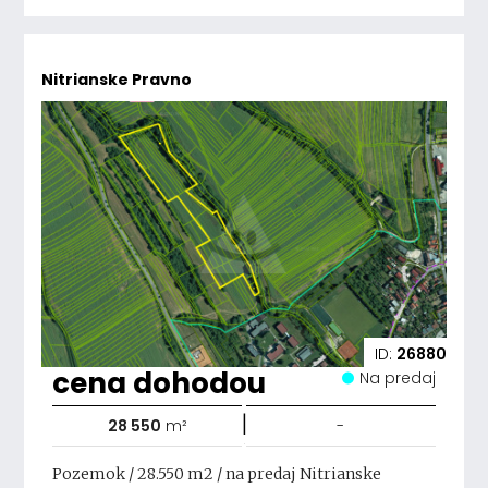
Nitrianske Pravno
ID:
26880
cena dohodou
Na predaj
|
28 550
m²
-
Pozemok / 28.550 m2 / na predaj Nitrianske