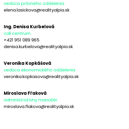
vedúca právneho oddelenia
elena.lasickova@realityalpia.sk
Ing. Denisa Kurbelová
call centrum
+421 951 089 965
denisa.kurbelova@realityalpia.sk
Veronika Kopkášová
vedúca ekonomického oddelenia
veronika.kopkasova@realityalpia.sk
Miroslava Fľaková
administratívny manažér
miroslava.flakova@realityalpia.sk