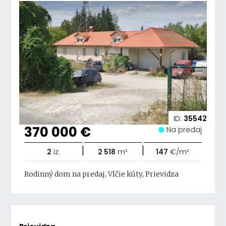
ID:
35542
370 000 €
Na predaj
|
|
2
iz.
2 518
m²
147
€/m²
Rodinný dom na predaj, Vlčie kúty, Prievidza