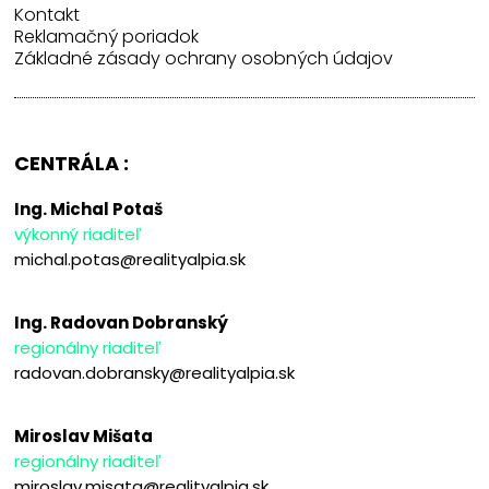
Kontakt
Reklamačný poriadok
Základné zásady ochrany osobných údajov
CENTRÁLA :
Ing. Michal Potaš
výkonný riaditeľ
michal.potas@realityalpia.sk
Ing. Radovan Dobranský
regionálny riaditeľ
radovan.dobransky@realityalpia.sk
Miroslav Mišata
regionálny riaditeľ
miroslav.misata@realityalpia.sk