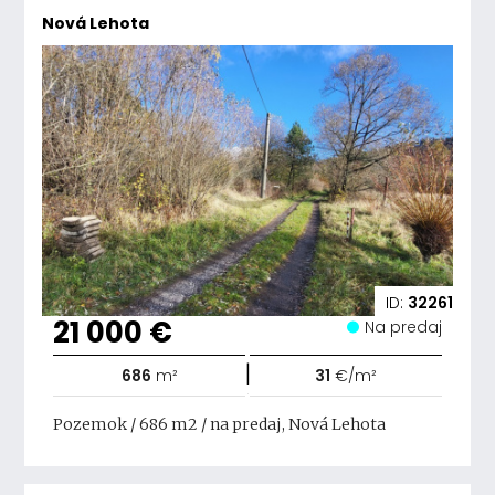
Nová Lehota
ID:
32261
21 000 €
Na predaj
|
686
m²
31
€/m²
Pozemok / 686 m2 / na predaj, Nová Lehota