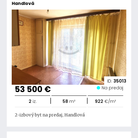
Handlová
ID:
35013
53 500 €
Na predaj
|
|
2
iz.
58
m²
922
€/m²
2-izbový byt na predaj, Handlová