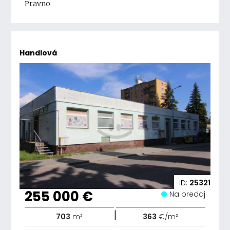
Pravno
Handlová
ID:
25321
255 000 €
Na predaj
|
703
m²
363
€/m²