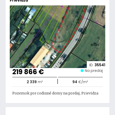
Prievidza
ID:
35541
219 866 €
Na predaj
|
2 339
m²
94
€/m²
Pozemok pre rodinné domy na predaj, Prievidza