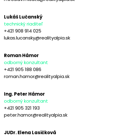
Lukáš Lučanský
technický riaditeľ
+421 908 914 025
lukas.lucansky@realityalpia.sk
Roman Hámor
odborný konzultant
+421 905 188 086
roman.hamor@realityalpia.sk
Ing. Peter Hámor
odborný konzultant
+421 905 321 193
peter.hamor@realityalpia.sk
JUDr. Elena Lasičková