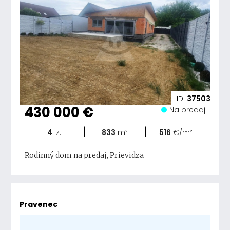
ID:
37503
430 000 €
Na predaj
|
|
4
iz.
833
m²
516
€/m²
Rodinný dom na predaj, Prievidza
Pravenec