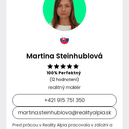
Martina Steinhublová
100% Perfektný
(12 hodnotení)
realitný maklér
+421 915 751 350
martina.steinhublova@realityalpia.sk
Pred prácou v Reality Alpia pracovala v záložni a