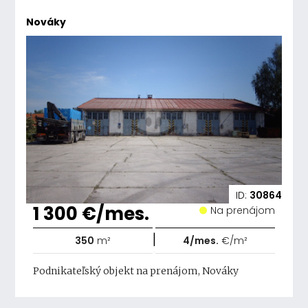
Nováky
ID:
30864
1 300 €/mes.
Na prenájom
|
350
m²
4/mes.
€/m²
Podnikateľský objekt na prenájom, Nováky