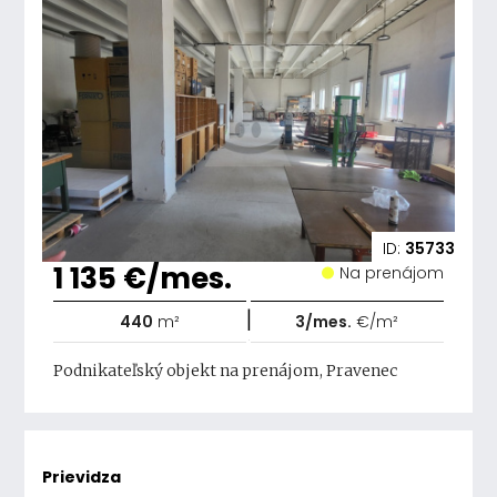
ID:
35733
1 135 €/mes.
Na prenájom
|
440
m²
3/mes.
€/m²
Podnikateľský objekt na prenájom, Pravenec
Prievidza