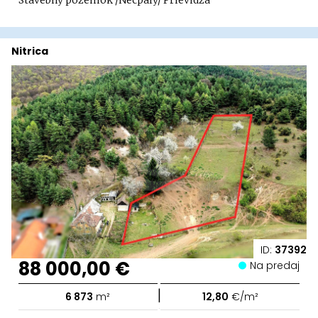
Stavebný pozemok /Necpaly/ Prievidza
Nitrica
ID:
37392
88 000,00 €
Na predaj
|
6 873
m²
12,80
€/m²