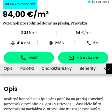
Na predaj
od
1024 €
mesačne
94,00 €/m²
Pozemok pre rodinné domy na predaj, Prievidza
|
2 339
m²
94
€/m²
|
|
414
dní
228
x
2
x
Volať
Mám záujem
Opis
Poloha
Charakteristiky
Benefity
Kon
Opis
Realitná kancelária Alpia Vám ponúka na predaj stavebný
pozemok o rozlohe 2339 m2 v Prievidzi - časť Vlčie kúty.
Pozemok sa nachádza v intraviláne mesta, je rovinatý s