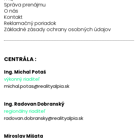
Správa prenájmu
O nás
Kontakt
Reklamačný poriadok
Základné zásady ochrany osobných údajov
CENTRÁLA :
Ing. Michal Potaš
výkonný riaditeľ
michal.potas@realityalpia.sk
Ing. Radovan Dobranský
regionálny riaditeľ
radovan.dobransky@realityalpia.sk
Miroslav Mišata