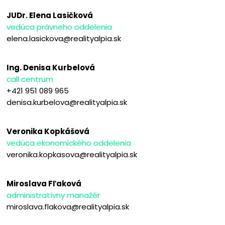
JUDr. Elena Lasičková
vedúca právneho oddelenia
elena.lasickova@realityalpia.sk
Ing. Denisa Kurbelová
call centrum
+421 951 089 965
denisa.kurbelova@realityalpia.sk
Veronika Kopkášová
vedúca ekonomického oddelenia
veronika.kopkasova@realityalpia.sk
Miroslava Fľaková
administratívny manažér
miroslava.flakova@realityalpia.sk