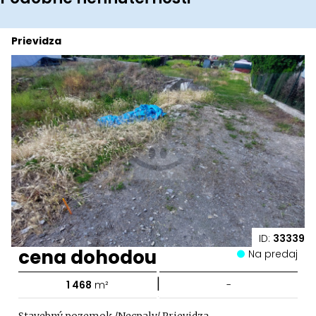
Prievidza
ID:
33339
cena dohodou
Na predaj
|
1 468
m²
-