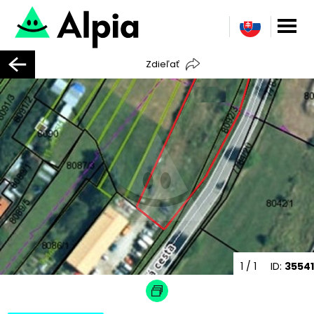
Zdieľať
1
/ 1
ID:
35541