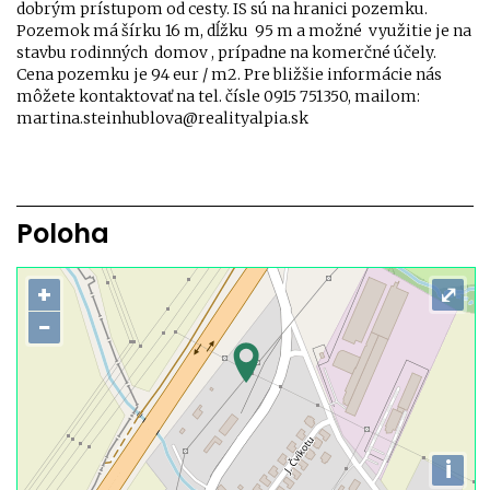
dobrým prístupom od cesty. IS sú na hranici pozemku.
Pozemok má šírku 16 m, dĺžku 95 m a možné využitie je na
stavbu rodinných domov , prípadne na komerčné účely.
Cena pozemku je 94 eur / m2. Pre bližšie informácie nás
môžete kontaktovať na tel. čísle 0915 751350, mailom:
martina.steinhublova@realityalpia.sk
Poloha
+
⤢
−
i