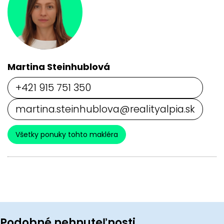
Martina Steinhublová
+421 915 751 350
martina.steinhublova@realityalpia.sk
Všetky ponuky tohto makléra
Podobné nehnuteľnosti