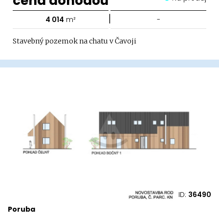
cena dohodou
|
4 014
m²
-
Stavebný pozemok na chatu v Čavoji
ID:
36490
Poruba