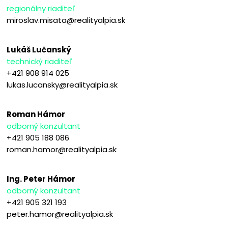
regionálny riaditeľ
miroslav.misata@realityalpia.sk
Lukáš Lučanský
technický riaditeľ
+421 908 914 025
lukas.lucansky@realityalpia.sk
Roman Hámor
odborný konzultant
+421 905 188 086
roman.hamor@realityalpia.sk
Ing. Peter Hámor
odborný konzultant
+421 905 321 193
peter.hamor@realityalpia.sk