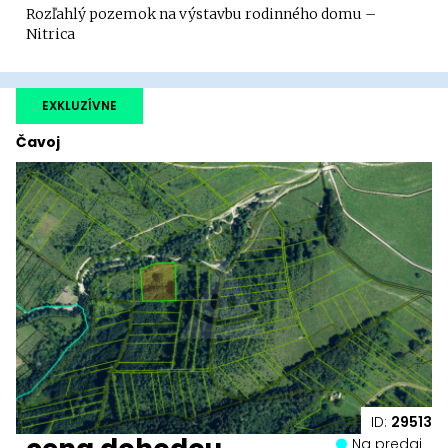
Rozľahlý pozemok na výstavbu rodinného domu –
Nitrica
EXKLUZÍVNE
Čavoj
ID:
29513
Na predaj