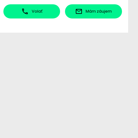
Volať
Mám záujem