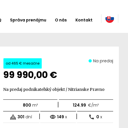
Q
Správa prenájmu
O nás
Kontakt
Na predaj
od
465 €
mesačne
99 990,00 €
Na predaj podnikateľský objekt / Nitrianske Pravno
|
800
m²
124.99
€/m²
|
|
301
dní
149
x
0
x