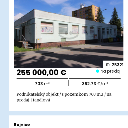
ID:
25321
255 000,00 €
Na predaj
|
703
m²
362,73
€/m²
Podnikateľský objekt / s pozemkom 703 m2 / na
predaj, Handlová
Bojnice