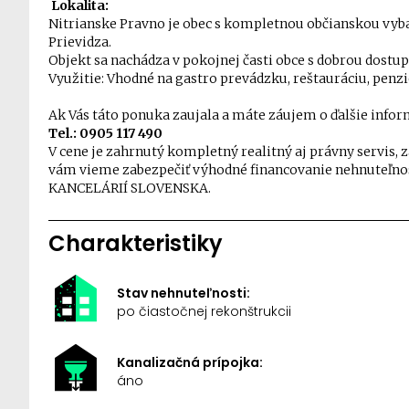
Lokalita:
Nitrianske Pravno je obec s kompletnou občianskou vyb
Prievidza.
Objekt sa nachádza v pokojnej časti obce s dobrou dost
Využitie: Vhodné na gastro prevádzku, reštauráciu, penz
Ak Vás táto ponuka zaujala a máte záujem o ďalšie infor
Tel.: 0905 117 490
V cene je zahrnutý kompletný realitný aj právny servis
vám vieme zabezpečiť výhodné financovanie nehnuteľn
KANCELÁRIÍ SLOVENSKA.
Charakteristiky
Stav nehnuteľnosti:
po čiastočnej rekonštrukcii
Kanalizačná prípojka:
áno