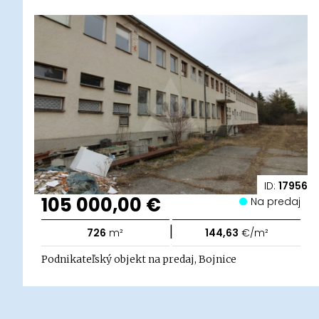
ID:
17956
105 000,00 €
Na predaj
|
726
m²
144,63
€/m²
Podnikateľský objekt na predaj, Bojnice