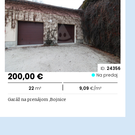
ID:
24356
200,00 €
Na predaj
|
22
m²
9,09
€/m²
Garáž na prenájom ,Bojnice