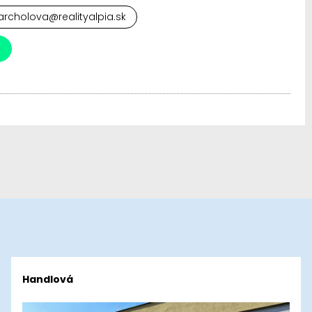
rcholova@realityalpia.sk
a
Handlová