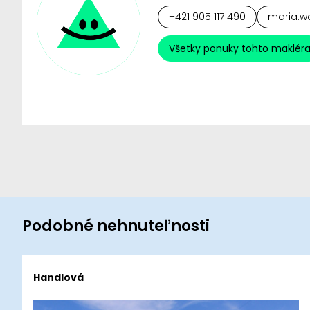
+421 905 117 490
maria.wa
Všetky ponuky tohto maklér
Podobné nehnuteľnosti
Handlová