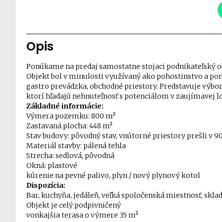
Opis
Ponúkame na predaj samostatne stojaci podnikateľský ob
Objekt bol v minulosti využívaný ako pohostinstvo a pon
gastro prevádzka, obchodné priestory. Predstavuje výbor
ktorí hľadajú nehnuteľnosť s potenciálom v zaujímavej lo
Základné informácie:
Výmera pozemku: 800 m²
Zastavaná plocha: 448 m²
Stav budovy: pôvodný stav, vnútorné priestory prešli v 
Materiál stavby: pálená tehla
Strecha: sedlová, pôvodná
Okná: plastové
kúrenie na pevné palivo, plyn / nový plynový kotol
Dispozícia:
Bar, kuchyňa, jedáleň, veľká spoločenská miestnosť, sklad
Objekt je celý podpivničený
vonkajšia terasa o výmere 35 m²