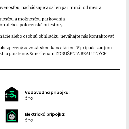
avenosťou, nachádzajúca sa len pár minút od mesta
upnosťou a možnosťou parkovania.
ión alebo spoločenské priestory.
mácie alebo osobnú obhliadku, neváhajte nás kontaktovať:
, zabezpečený advokátskou kanceláriou. V prípade záujmu
osti a poistenie. Sme členom ZDRUŽENIA REALITNÝCH
Vodovodná prípojka:
áno
Elektrická prípojka:
áno