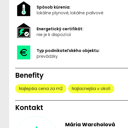
Spôsob kúrenia:
lokálne plynové, lokálne palivové
Energetický certifikát:
nie je k dispozícii
Typ podnikateľského objektu:
prevádzky
Benefity
Najlepšia cena za m2
Najlacnejšia v okolí
Kontakt
Mária Warcholová