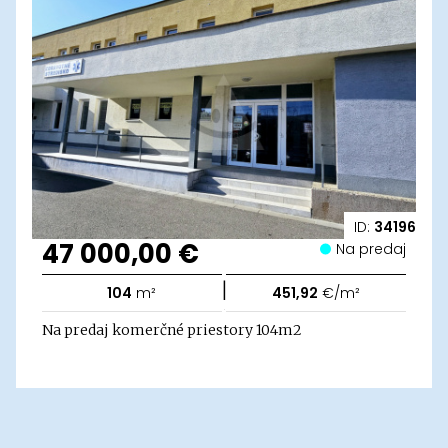
ID:
34196
47 000,00 €
Na predaj
|
104
m²
451,92
€/m²
Na predaj komerčné priestory 104m2