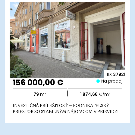
ID:
37921
156 000,00 €
Na predaj
|
79
m²
1 974,68
€/m²
INVESTIČNÁ PRÍLEŽITOSŤ – PODNIKATEĽSKÝ
PRIESTOR SO STABILNÝM NÁJOMCOM V PRIEVIDZI