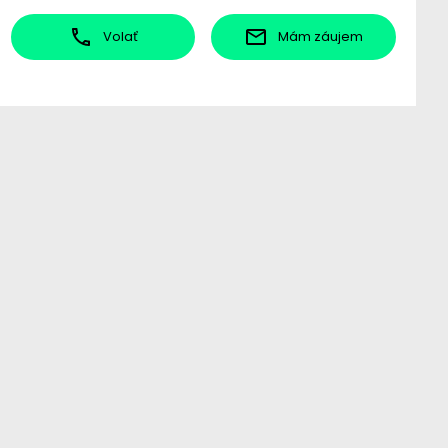
Volať
Mám záujem