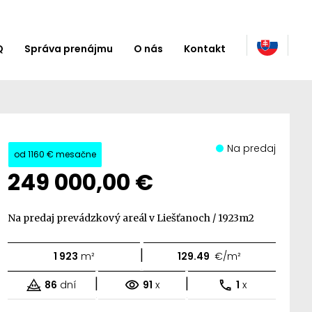
Q
Správa prenájmu
O nás
Kontakt
Na predaj
od
1160 €
mesačne
249 000,00 €
Na predaj prevádzkový areál v Liešťanoch / 1923m2
|
1 923
m²
129.49
€/m²
|
|
86
dní
91
x
1
x