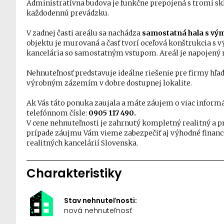
Administratívna budova je funkčne prepojená s tromi sk
každodennú prevádzku.
V zadnej časti areálu sa nachádza
samostatná hala s vý
objektu je murovaná a časť tvorí oceľová konštrukcia s vý
kancelária so samostatným vstupom. Areál je napojený n
Nehnuteľnosť predstavuje ideálne riešenie pre firmy hľa
výrobným zázemím v dobre dostupnej lokalite.
Ak Vás táto ponuka zaujala a máte záujem o viac informá
telefónnom čísle:
0905 117 490.
V cene nehnuteľnosti je zahrnutý kompletný realitný a 
prípade záujmu Vám vieme zabezpečiť aj výhodné financ
realitných kancelárií Slovenska.
Charakteristiky
Stav nehnuteľnosti:
nová nehnuteľnosť