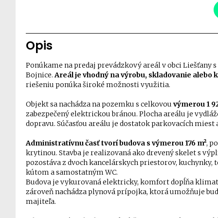
Opis
Ponúkame na predaj prevádzkový areál v obci Liešťany s
Bojnice.
Areál je vhodný na výrobu, skladovanie aleb
riešeniu ponúka široké možnosti využitia.
Objekt sa nachádza na pozemku s celkovou
výmerou 1 9
zabezpečený elektrickou bránou. Plocha areálu je vydlá
dopravu. Súčasťou areálu je dostatok parkovacích miest a
Administratívnu časť tvorí budova s výmerou 176 m²
, p
krytinou. Stavba je realizovaná ako drevený skelet s vý
pozostáva z dvoch kancelárskych priestorov, kuchynky, 
kútom a samostatným WC.
Budova je vykurovaná elektricky, komfort dopĺňa klimat
zároveň nachádza plynová prípojka, ktorá umožňuje bu
majiteľa.