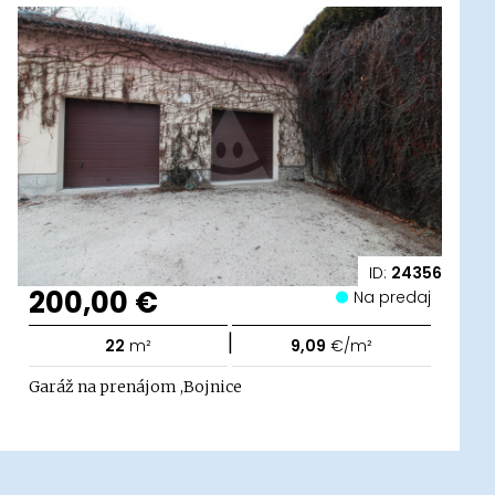
ID:
24356
200,00 €
Na predaj
|
22
m²
9,09
€/m²
Garáž na prenájom ,Bojnice