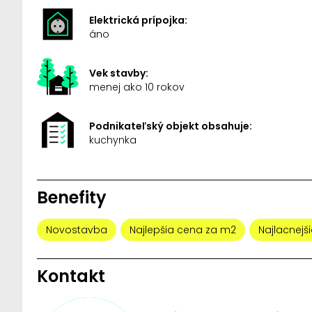
Elektrická prípojka:
áno
Vek stavby:
menej ako 10 rokov
Podnikateľský objekt obsahuje:
kuchynka
Benefity
Novostavba
Najlepšia cena za m2
Najlacnejši
Kontakt