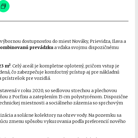
 výbornou dostupnosťou do miest Nováky, Prievidza, Ilava a
o kombinovanú prevádzku
a vďaka svojmu dispozičnému
23 m²
. Celý areál je kompletne oplotený, pričom vstup je
ždená, čo zabezpečuje komfortný prístup aj pre nákladnú
 prístrešok pre vozidlá.
ostavená v roku 2020, so sedlovou strechou a plechovou
plňou z Porfixu a zateplením 15 cm polystyrénom. Dispozične
technickej miestnosti a sociálneho zázemia so sprchovým
izácia a solárne kolektory na ohrev vody. Na pozemku sa
dúcu zmenu spôsobu vykurovania podľa preferencií nového