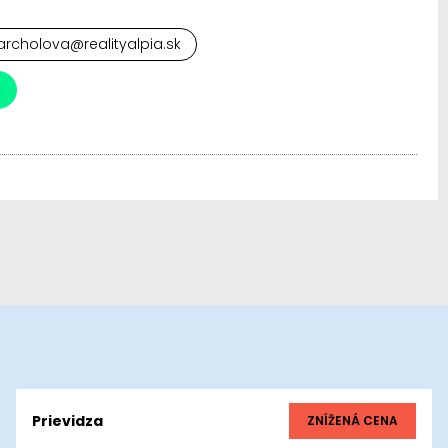
rcholova@realityalpia.sk
a
Prievidza
ZNÍŽENÁ CENA