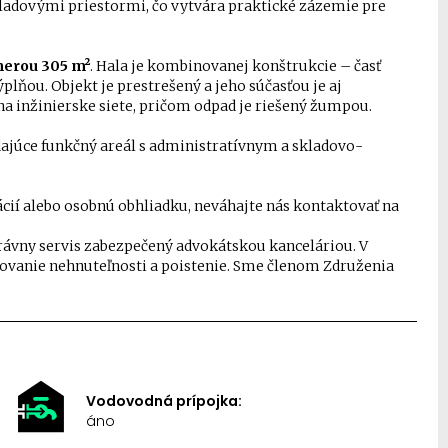
ladovými priestormi, čo vytvára praktické zázemie pre
merou 305 m²
. Hala je kombinovanej konštrukcie – časť
plňou. Objekt je prestrešený a jeho súčasťou je aj
a inžinierske siete, pričom odpad je riešený žumpou.
dajúce funkčný areál s administratívnym a skladovo-
cií alebo osobnú obhliadku, neváhajte nás kontaktovať na
právny servis zabezpečený advokátskou kanceláriou. V
ovanie nehnuteľnosti a poistenie. Sme členom Združenia
Vodovodná prípojka:
áno