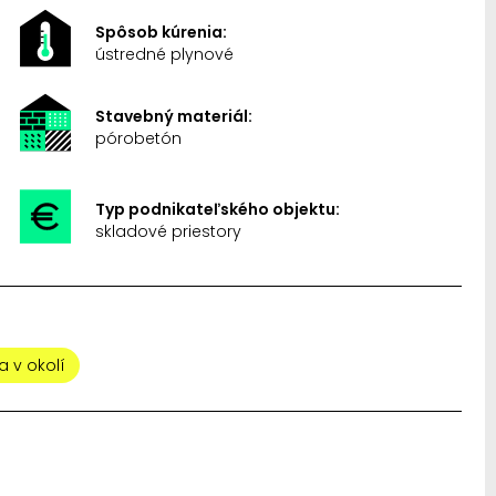
Spôsob kúrenia:
ústredné plynové
Stavebný materiál:
pórobetón
Typ podnikateľského objektu:
skladové priestory
a v okolí