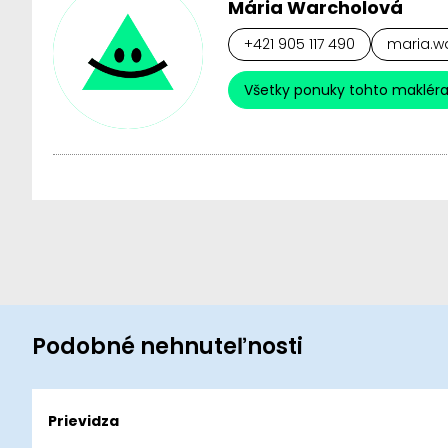
Mária Warcholová
+421 905 117 490
maria.wa
Všetky ponuky tohto maklér
Podobné nehnuteľnosti
Prievidza