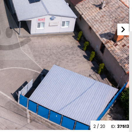
2
/ 20
ID:
37513