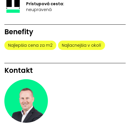
Prístupová cesta:
neupravená
Benefity
Najlepšia cena za m2
Najlacnejšia v okolí
Kontakt