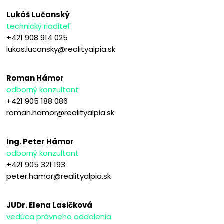
Lukáš Lučanský
technický riaditeľ
+421 908 914 025
lukas.lucansky@realityalpia.sk
Roman Hámor
odborný konzultant
+421 905 188 086
roman.hamor@realityalpia.sk
Ing. Peter Hámor
odborný konzultant
+421 905 321 193
peter.hamor@realityalpia.sk
JUDr. Elena Lasičková
vedúca právneho oddelenia