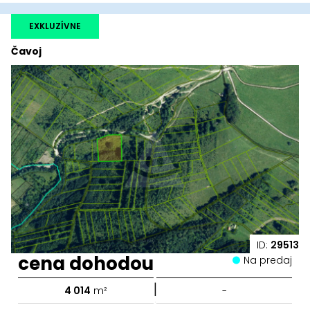
EXKLUZÍVNE
Čavoj
ID:
29513
cena dohodou
Na predaj
|
4 014
m²
-