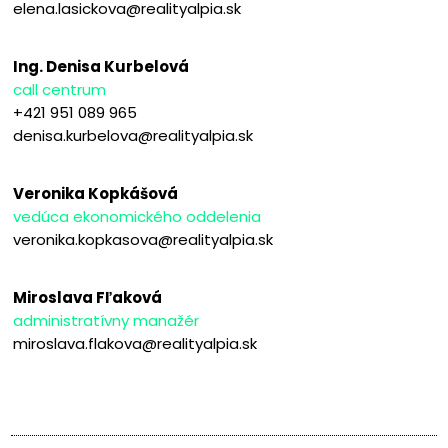
elena.lasickova@realityalpia.sk
Ing. Denisa Kurbelová
call centrum
+421 951 089 965
denisa.kurbelova@realityalpia.sk
Veronika Kopkášová
vedúca ekonomického oddelenia
veronika.kopkasova@realityalpia.sk
Miroslava Fľaková
administratívny manažér
miroslava.flakova@realityalpia.sk