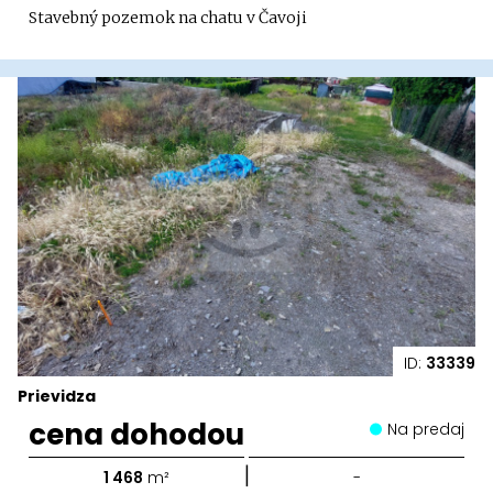
Stavebný pozemok na chatu v Čavoji
ID:
33339
Prievidza
cena dohodou
Na predaj
|
1 468
m²
-