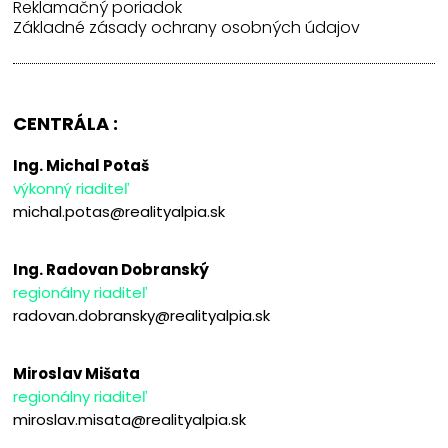
Reklamačný poriadok
Základné zásady ochrany osobných údajov
CENTRÁLA :
Ing. Michal Potaš
výkonný riaditeľ
michal.potas@realityalpia.sk
Ing. Radovan Dobranský
regionálny riaditeľ
radovan.dobransky@realityalpia.sk
Miroslav Mišata
regionálny riaditeľ
miroslav.misata@realityalpia.sk