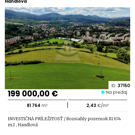
Handlová
ID:
37150
199 000,00 €
Na predaj
|
81 764
m²
2,43
€/m²
INVESTIČNÁ PRÍLEŽITOSŤ / Rozsiahly pozemok 81 674
m2 , Handlová