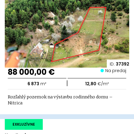
ID:
37392
88 000,00 €
Na predaj
|
6 873
m²
12,80
€/m²
Rozľahlý pozemok na výstavbu rodinného domu –
Nitrica
EXKLUZÍVNE