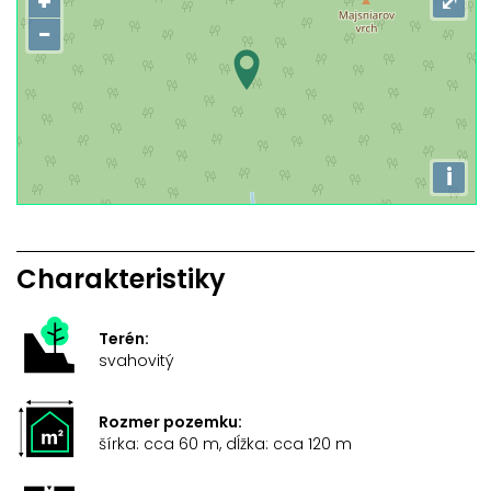
+
⤢
−
i
Charakteristiky
Terén:
svahovitý
Rozmer pozemku:
šírka: cca 60 m, dĺžka: cca 120 m