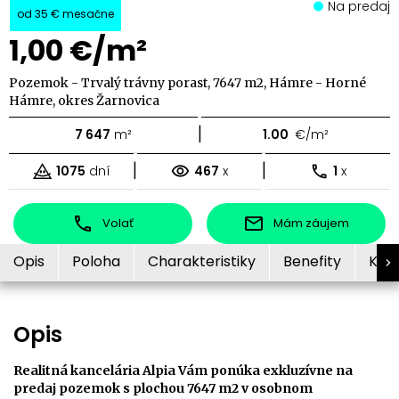
Na predaj
od
35 €
mesačne
1,00 €/m²
Pozemok - Trvalý trávny porast, 7647 m2, Hámre - Horné
Hámre, okres Žarnovica
|
7 647
m²
1.00
€/m²
|
|
1075
dní
467
x
1
x
Volať
Mám záujem
Opis
Poloha
Charakteristiky
Benefity
Kon
Opis
Realitná kancelária Alpia Vám ponúka exkluzívne na
predaj pozemok s plochou 7647 m2 v osobnom