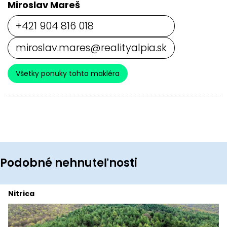
Miroslav Mareš
+421 904 816 018
miroslav.mares@realityalpia.sk
Všetky ponuky tohto makléra
Podobné nehnuteľnosti
Nitrica