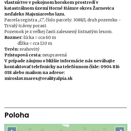
vlastníctve v pokojnom horskom prostredí v
katastrálnom území Horné Hámre okres Žarnovica
neďaleko Majsniarovho lazu.
Parcela registra ,,C", číslo parcely: 3088/1, druh pozemku -
Trvalý trávny porast.
Pozemok je z veľkej časti zalesnený listnatým lesom.
Rozmer:
šírka = cca 60 m
dĺžka = cca 120 m
Terén:
svahovitý
Prístupová cesta:
neupravená
V prípade záujmu o bližšie informácie nás neváhajte
kontaktovať telefonicky na telefónnom čísle: 0904 816
018 alebo mailom na adrese:
miroslav.mares@realityalpia.sk
Poloha