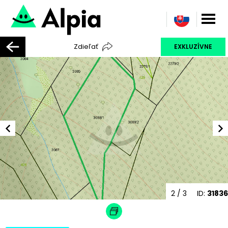
Zdieľať
EXKLUZÍVNE
2
/ 3
ID:
31836