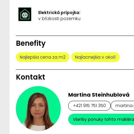
Elektrická prípojka:
v blízkosti pozemku
Benefity
Najlepšia cena za m2
Najlacnejšia v okolí
Kontakt
Martina Steinhublová
+421 915 751 350
martina.
Všetky ponuky tohto maklér