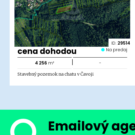
ID:
29514
cena dohodou
Na predaj
|
4 256
m²
-
Stavebný pozemok na chatu v Čavoji
Emailový ag