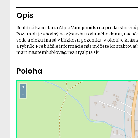
Opis
Realitná kancelária Alpia Vám ponúka na predaj slnečný
Pozemok je vhodný na výstavbu rodinného domu, nachádza
voda a elektrina sú v blízkosti pozemku. V okolí je krásn
a rybník. Pre bližšie informácie nás môžete kontaktovať n
martina.steinhublova@realityalpia.sk
Poloha
+
−