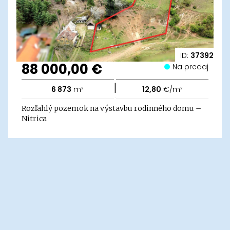
ID:
37392
88 000,00 €
Na predaj
|
6 873
m²
12,80
€/m²
Rozľahlý pozemok na výstavbu rodinného domu –
Nitrica