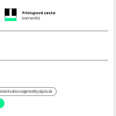
Prístupová cesta:
kamenitá
steinhublova@realityalpia.sk
a