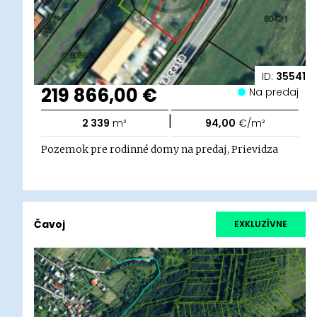
ID:
35541
219 866,00 €
Na predaj
|
2 339
m²
94,00
€/m²
Pozemok pre rodinné domy na predaj, Prievidza
Čavoj
EXKLUZÍVNE