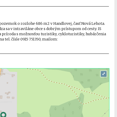
 pozemok o rozlohe 686 m2 v Handlovej, časť Nová Lehota.
 sa v intraviláne obce s dobrým prístupom od cesty. IS
a príroda s možnosťou turistiky, cykloturistiky, hubárčenia
a tel. čísle 0915 751350, mailom:
⤢