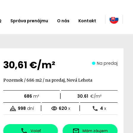
Q
Správa prenájmu
O nás
Kontakt
30,61 €/m²
Na predaj
Pozemok / 686 m2 / na predaj, Nová Lehota
|
686
m²
30.61
€/m²
|
|
998
dní
620
x
4
x
Volať
Mám záujem