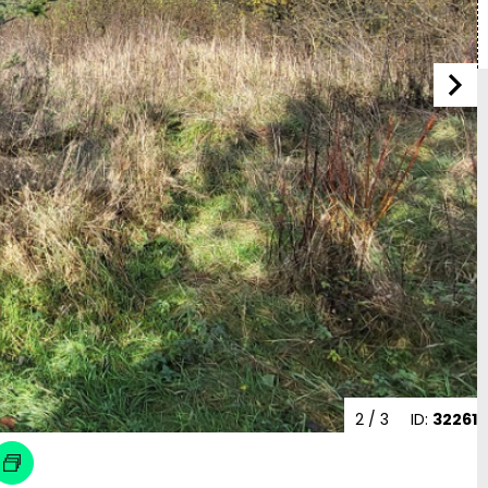
2
/ 3
ID:
32261