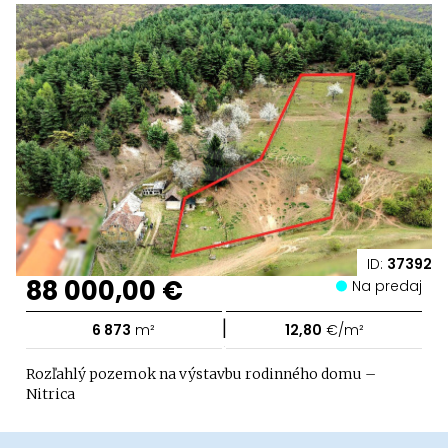
ID:
37392
88 000,00 €
Na predaj
|
6 873
m²
12,80
€/m²
Rozľahlý pozemok na výstavbu rodinného domu –
Nitrica