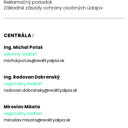
Reklamačný poriadok
Základné zásady ochrany osobných údajov
CENTRÁLA :
Ing. Michal Potaš
výkonný riaditeľ
michal.potas@realityalpia.sk
Ing. Radovan Dobranský
regionálny riaditeľ
radovan.dobransky@realityalpia.sk
Miroslav Mišata
regionálny riaditeľ
miroslav.misata@realityalpia.sk