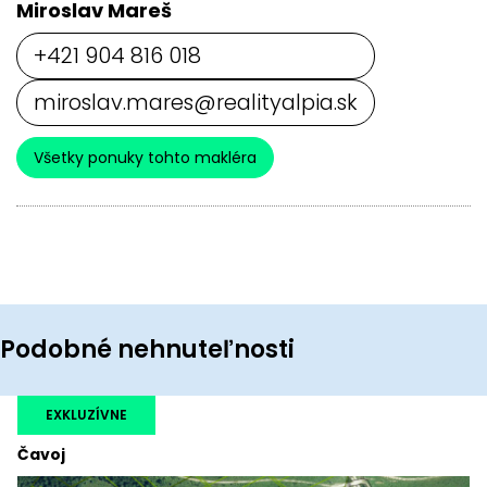
Miroslav Mareš
+421 904 816 018
miroslav.mares@realityalpia.sk
Všetky ponuky tohto makléra
Podobné nehnuteľnosti
EXKLUZÍVNE
Čavoj