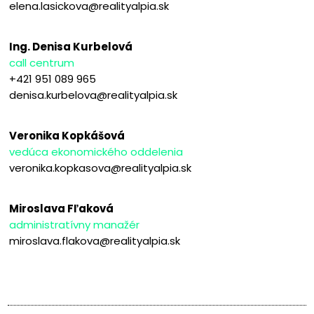
elena.lasickova@realityalpia.sk
Ing. Denisa Kurbelová
call centrum
+421 951 089 965
denisa.kurbelova@realityalpia.sk
Veronika Kopkášová
vedúca ekonomického oddelenia
veronika.kopkasova@realityalpia.sk
Miroslava Fľaková
administratívny manažér
miroslava.flakova@realityalpia.sk