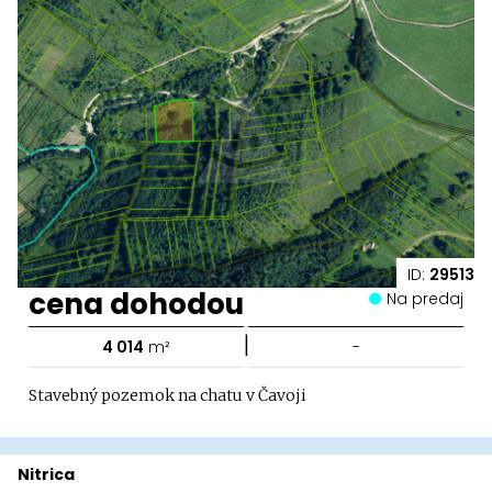
ID:
29513
cena dohodou
Na predaj
|
4 014
m²
-
Stavebný pozemok na chatu v Čavoji
Nitrica