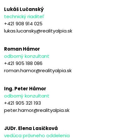
Lukáš Lučanský
technický riaditeľ
+421 908 914 025
lukas.lucansky@realityalpia.sk
Roman Hámor
odborný konzultant
+421 905 188 086
roman.hamor@realityalpia.sk
Ing. Peter Hámor
odborný konzultant
+421 905 321 193
peter.hamor@realityalpia.sk
JUDr. Elena Lasičková
vedúca právneho oddelenia