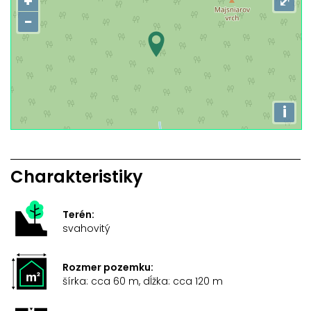
+
⤢
−
i
Charakteristiky
Terén:
svahovitý
Rozmer pozemku:
šírka: cca 60 m, dĺžka: cca 120 m