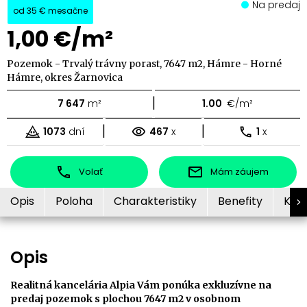
Na predaj
od
35 €
mesačne
1,00 €/m²
Pozemok - Trvalý trávny porast, 7647 m2, Hámre - Horné
Hámre, okres Žarnovica
|
7 647
m²
1.00
€/m²
|
|
1073
dní
467
x
1
x
Volať
Mám záujem
Opis
Poloha
Charakteristiky
Benefity
Kon
Opis
Realitná kancelária Alpia Vám ponúka exkluzívne na
predaj pozemok s plochou 7647 m2 v osobnom