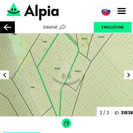
Zdieľať
EXKLUZÍVNE
2
/ 3
ID:
31836