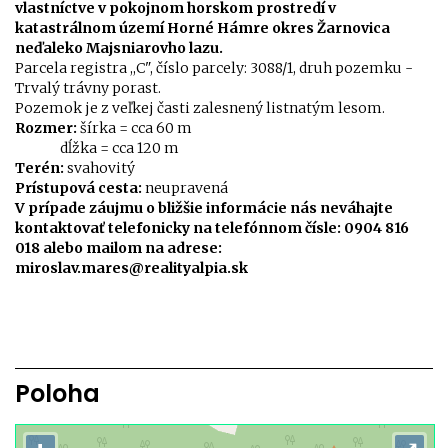
vlastníctve v pokojnom horskom prostredí v
katastrálnom území Horné Hámre okres Žarnovica
neďaleko Majsniarovho lazu.
Parcela registra ,,C", číslo parcely: 3088/1, druh pozemku -
Trvalý trávny porast.
Pozemok je z veľkej časti zalesnený listnatým lesom.
Rozmer:
šírka = cca 60 m
dĺžka = cca 120 m
Terén:
svahovitý
Prístupová cesta:
neupravená
V prípade záujmu o bližšie informácie nás neváhajte
kontaktovať telefonicky na telefónnom čísle: 0904 816
018 alebo mailom na adrese:
miroslav.mares@realityalpia.sk
Poloha