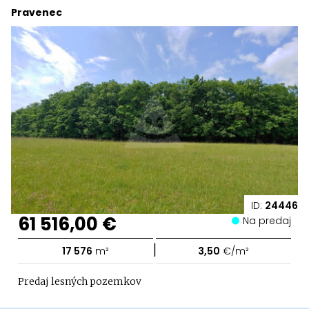
Pravenec
ID:
24446
61 516,00 €
Na predaj
|
17 576
m²
3,50
€/m²
Predaj lesných pozemkov