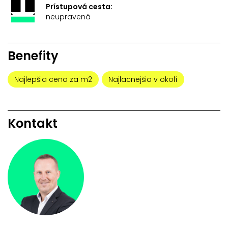
Prístupová cesta:
neupravená
Benefity
Najlepšia cena za m2
Najlacnejšia v okolí
Kontakt