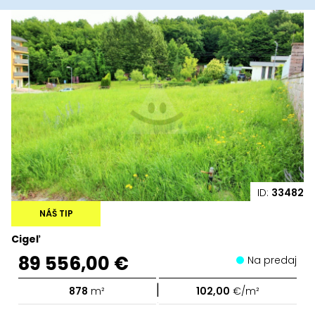
ID:
33482
NÁŠ TIP
Cigeľ
89 556,00 €
Na predaj
|
878
m²
102,00
€/m²