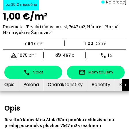
Na predaj
od
35 €
mesačne
1,00 €/m²
Pozemok - Trvalý trávny porast, 7647 m2, Hámre - Horné
Hámre, okres Žarnovica
|
7 647
m²
1.00
€/m²
|
|
1075
dní
467
x
1
x
Volať
Mám záujem
Opis
Poloha
Charakteristiky
Benefity
Kon
Opis
Realitná kancelária Alpia Vám ponúka exkluzívne na
predaj pozemok s plochou 7647 m2 v osobnom