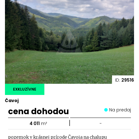
ID:
29516
EXKLUZÍVNE
Čavoj
cena dohodou
Na predaj
|
4 011
m²
-
pozemok v krásnej prírode Čavoja na chalupu