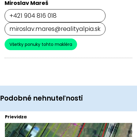
Miroslav Mareš
+421 904 816 018
miroslav.mares@realityalpia.sk
Všetky ponuky tohto makléra
Podobné nehnuteľnosti
Prievidza