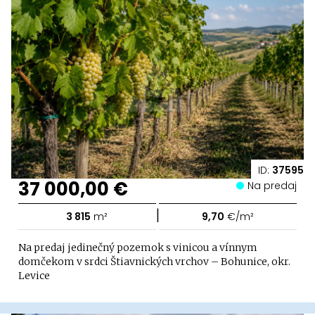
ID:
37595
37 000,00 €
Na predaj
|
3 815
m²
9,70
€/m²
Na predaj jedinečný pozemok s vinicou a vínnym
domčekom v srdci Štiavnických vrchov – Bohunice, okr.
Levice