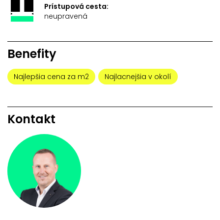
Prístupová cesta:
neupravená
Benefity
Najlepšia cena za m2
Najlacnejšia v okolí
Kontakt