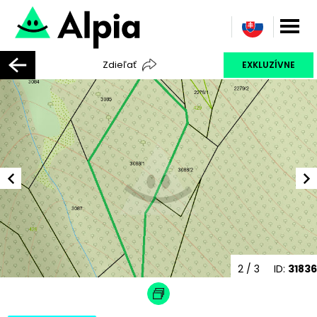
Zdieľať
EXKLUZÍVNE
2
/ 3
ID:
31836