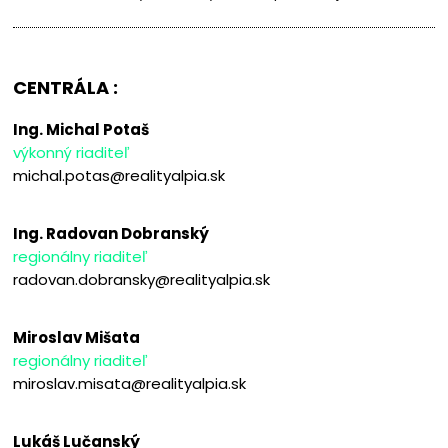
CENTRÁLA :
Ing. Michal Potaš
výkonný riaditeľ
michal.potas@realityalpia.sk
Ing. Radovan Dobranský
regionálny riaditeľ
radovan.dobransky@realityalpia.sk
Miroslav Mišata
regionálny riaditeľ
miroslav.misata@realityalpia.sk
Lukáš Lučanský