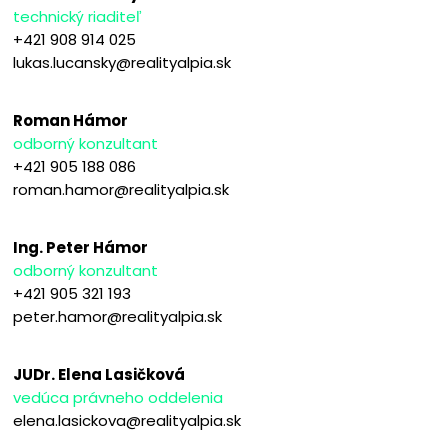
technický riaditeľ
+421 908 914 025
lukas.lucansky@realityalpia.sk
Roman Hámor
odborný konzultant
+421 905 188 086
roman.hamor@realityalpia.sk
Ing. Peter Hámor
odborný konzultant
+421 905 321 193
peter.hamor@realityalpia.sk
JUDr. Elena Lasičková
vedúca právneho oddelenia
elena.lasickova@realityalpia.sk