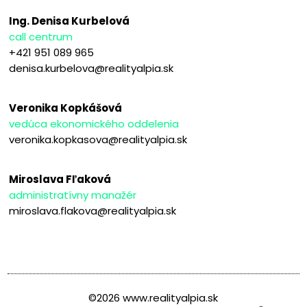
Ing. Denisa Kurbelová
call centrum
+421 951 089 965
denisa.kurbelova@realityalpia.sk
Veronika Kopkášová
vedúca ekonomického oddelenia
veronika.kopkasova@realityalpia.sk
Miroslava Fľaková
administratívny manažér
miroslava.flakova@realityalpia.sk
©2026 www.realityalpia.sk