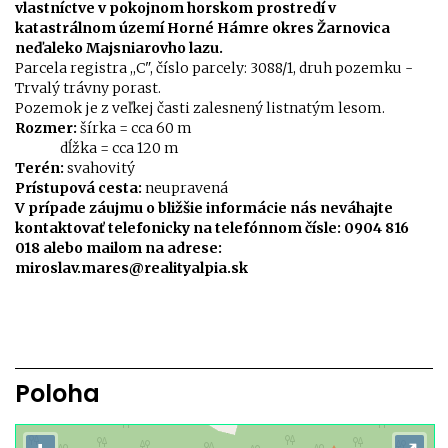
vlastníctve v pokojnom horskom prostredí v
katastrálnom území Horné Hámre okres Žarnovica
neďaleko Majsniarovho lazu.
Parcela registra ,,C", číslo parcely: 3088/1, druh pozemku -
Trvalý trávny porast.
Pozemok je z veľkej časti zalesnený listnatým lesom.
Rozmer:
šírka = cca 60 m
dĺžka = cca 120 m
Terén:
svahovitý
Prístupová cesta:
neupravená
V prípade záujmu o bližšie informácie nás neváhajte
kontaktovať telefonicky na telefónnom čísle: 0904 816
018 alebo mailom na adrese:
miroslav.mares@realityalpia.sk
Poloha