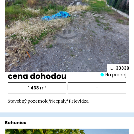
ID:
33339
cena dohodou
Na predaj
|
1 468
m²
-
Stavebný pozemok /Necpaly/ Prievidza
Bohunice