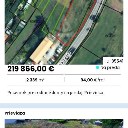
ID:
35541
219 866,00 €
Na predaj
|
2 339
m²
94,00
€/m²
Pozemok pre rodinné domy na predaj, Prievidza
Prievidza