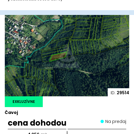
ID:
29514
EXKLUZÍVNE
Čavoj
cena dohodou
Na predaj