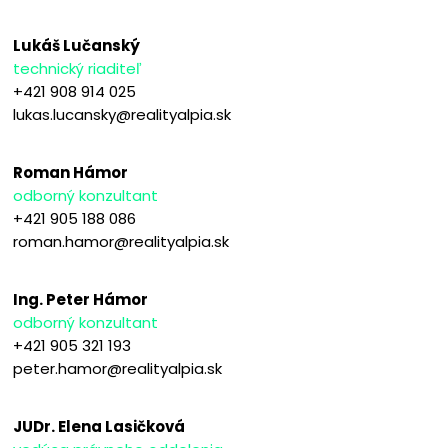
Lukáš Lučanský
technický riaditeľ
+421 908 914 025
lukas.lucansky@realityalpia.sk
Roman Hámor
odborný konzultant
+421 905 188 086
roman.hamor@realityalpia.sk
Ing. Peter Hámor
odborný konzultant
+421 905 321 193
peter.hamor@realityalpia.sk
JUDr. Elena Lasičková