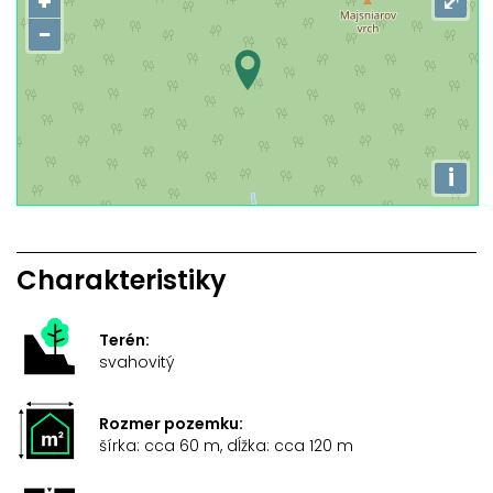
+
⤢
−
i
Charakteristiky
Terén:
svahovitý
Rozmer pozemku:
šírka: cca 60 m, dĺžka: cca 120 m