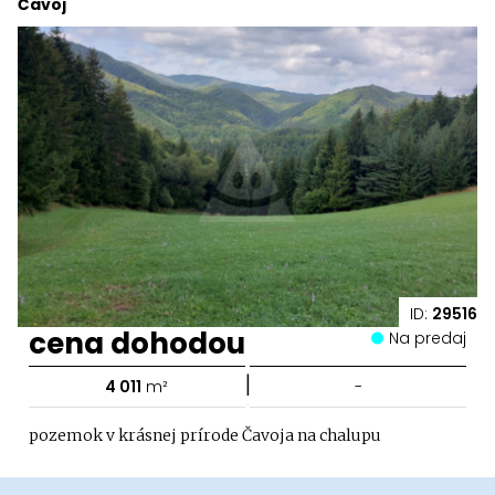
Čavoj
ID:
29516
cena dohodou
Na predaj
|
4 011
m²
-
pozemok v krásnej prírode Čavoja na chalupu