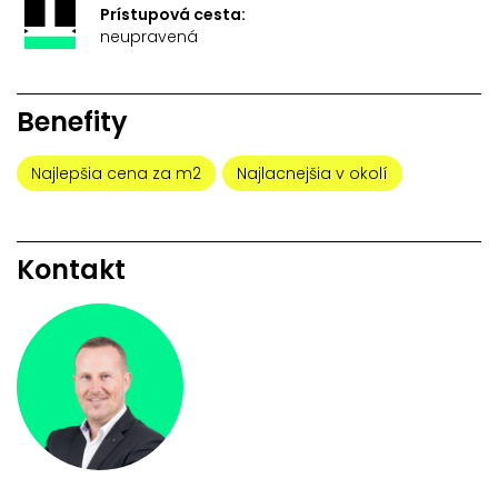
Prístupová cesta:
neupravená
Benefity
Najlepšia cena za m2
Najlacnejšia v okolí
Kontakt