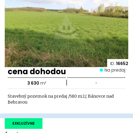
ID:
16652
cena dohodou
Na predaj
|
3 630
m²
-
Stavebný pozemok na predaj /580 m2/, Bánovce nad
Bebravou
EXKLUZÍVNE