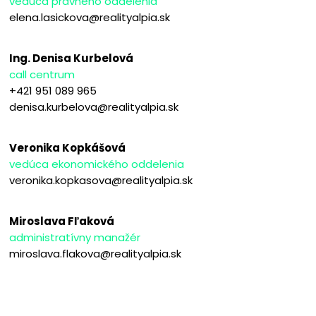
vedúca právneho oddelenia
elena.lasickova@realityalpia.sk
Ing. Denisa Kurbelová
call centrum
+421 951 089 965
denisa.kurbelova@realityalpia.sk
Veronika Kopkášová
vedúca ekonomického oddelenia
veronika.kopkasova@realityalpia.sk
Miroslava Fľaková
administratívny manažér
miroslava.flakova@realityalpia.sk