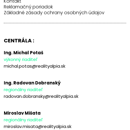
Kontakt
Reklamačný poriadok
Základné zásady ochrany osobných údajov
CENTRÁLA :
Ing. Michal Potaš
výkonný riaditeľ
michal.potas@realityalpia.sk
Ing. Radovan Dobranský
regionálny riaditeľ
radovan.dobransky@realityalpia.sk
Miroslav Mišata
regionálny riaditeľ
miroslav.misata@realityalpia.sk