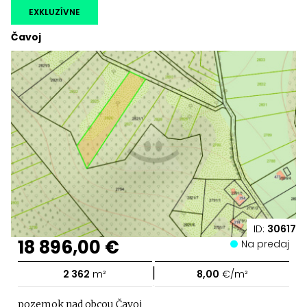
EXKLUZÍVNE
Čavoj
ID:
30617
18 896,00 €
Na predaj
|
2 362
m²
8,00
€/m²
pozemok nad obcou Čavoj