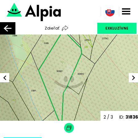
Zdieľať
EXKLUZÍVNE
2
/ 3
ID:
31836