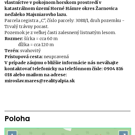
vlastníctve v pokojnom horskom prostredí v
katastrálnom území Horné Hámre okres Žarnovica
neďaleko Majsniarovho lazu.
Parcela registra ,,C", číslo parcely: 3088/1, druh pozemku -
Trvalý trávny porast.
Pozemok je z veľkej časti zalesnený listnatým lesom.
Rozmer:
šírka = cca 60 m
dĺžka = cca 120 m
Terén:
svahovitý
Prístupová cesta:
neupravená
V prípade záujmu o bližšie informácie nás neváhajte
kontaktovať telefonicky na telefónnom čísle: 0904 816
018 alebo mailom na adrese:
miroslav.mares@realityalpia.sk
Poloha