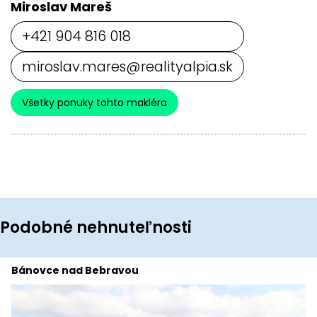
Miroslav Mareš
+421 904 816 018
miroslav.mares@realityalpia.sk
Všetky ponuky tohto makléra
Podobné nehnuteľnosti
Bánovce nad Bebravou