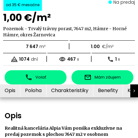
Na predaj
od
35 €
mesačne
1,00 €/m²
Pozemok - Trvalý trávny porast, 7647 m2, Hámre - Horné
Hámre, okres Žarnovica
|
7 647
m²
1.00
€/m²
|
|
1074
dní
467
x
1
x
Volať
Mám záujem
Opis
Poloha
Charakteristiky
Benefity
Kon
Opis
Realitná kancelária Alpia Vám ponúka exkluzívne na
predaj pozemok s plochou 7647 m2 v osobnom