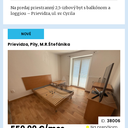
Na predaj priestranný 2,5-izbový byt s balkónom a
loggiou – Prievidza, ul. sv. Cyrila
NOVÉ
Prievidza, Píly, M.R.Štefánika
ID:
38006
Na prenájom