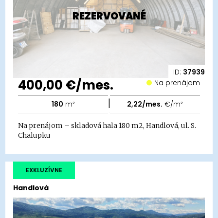
REZERVOVANÉ
ID:
37939
400,00 €/mes.
Na prenájom
|
180
m²
2,22/mes.
€/m²
Na prenájom – skladová hala 180 m2, Handlová, ul. S.
Chalupku
EXKLUZÍVNE
Handlová