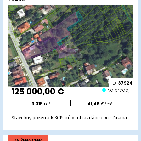
ID:
37924
125 000,00 €
Na predaj
|
3 015
m²
41,46
€/m²
Stavebný pozemok 3015 m² v intraviláne obce Tužina
ZNÍŽENÁ CENA