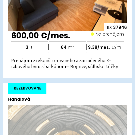
ID:
37946
600,00 €/mes.
Na prenájom
|
|
3
iz.
64
m²
9,38/mes.
€/m²
Prenájom zrekonštruovaného a zariadeného 3-
izbového bytu s balkónom– Bojnice, sídlisko Lúčky
REZERVOVANÉ
Handlová