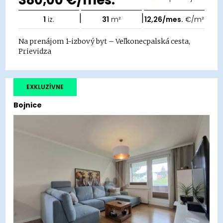
|
|
1
iz.
31
m²
12,26/mes.
€/m²
Na prenájom 1-izbový byt – Veľkonecpalská cesta,
Prievidza
EXKLUZÍVNE
Bojnice