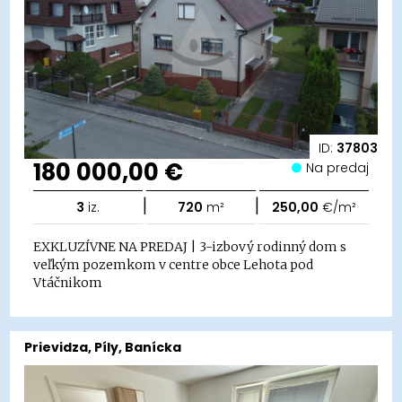
ID:
37803
180 000,00 €
Na predaj
|
|
3
iz.
720
m²
250,00
€/m²
EXKLUZÍVNE NA PREDAJ | 3-izbový rodinný dom s
veľkým pozemkom v centre obce Lehota pod
Vtáčnikom
Prievidza, Píly, Banícka