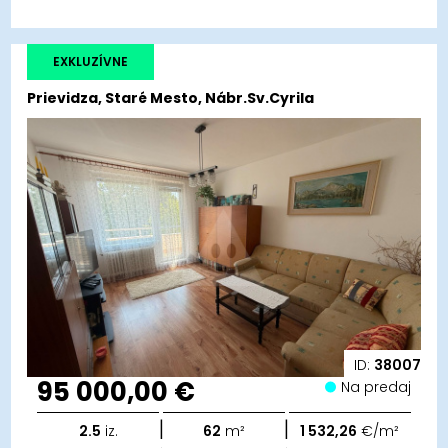
EXKLUZÍVNE
Prievidza, Staré Mesto, Nábr.Sv.Cyrila
ID:
38007
95 000,00 €
Na predaj
|
|
2.5
iz.
62
m²
1 532,26
€/m²