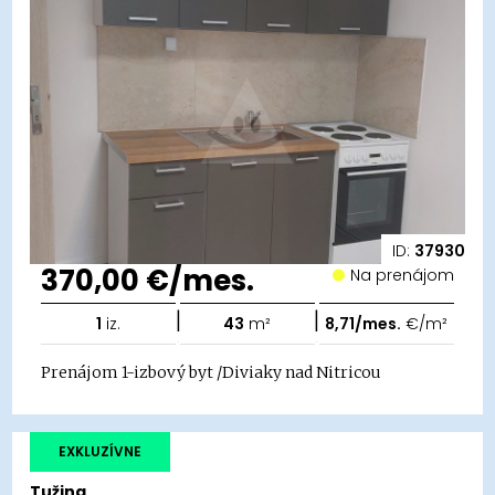
ID:
37930
370,00 €/mes.
Na prenájom
|
|
1
iz.
43
m²
8,71/mes.
€/m²
Prenájom 1-izbový byt /Diviaky nad Nitricou
EXKLUZÍVNE
Tužina