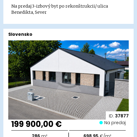
Na predaj3-izbový byt po rekonštrukcii/ ulica
Benedikta, Sever
Slovensko
ID:
37877
199 900,00 €
Na predaj
|
286
m²
698,95
€/m²