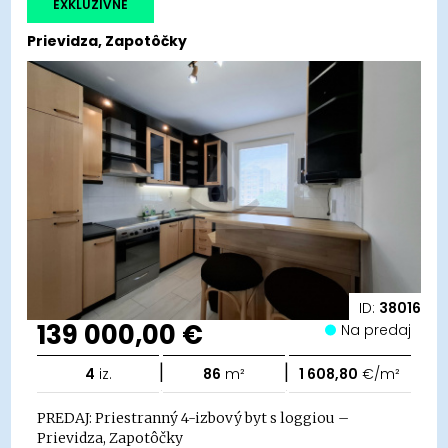
EXKLUZÍVNE
Prievidza, Zapotôčky
ID:
38016
139 000,00 €
Na predaj
|
|
4
iz.
86
m²
1 608,80
€/m²
PREDAJ: Priestranný 4-izbový byt s loggiou –
Prievidza, Zapotôčky