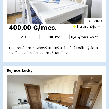
ID:
37837
400,00 €/mes.
Na prenájom
|
|
2
iz.
881
m²
0,45/mes.
€/m²
Na prenájom 2-izbový útulný a slnečný rodinný dom
s veľkou záhradou 881m2/ Handlová
Bojnice, Lúčky