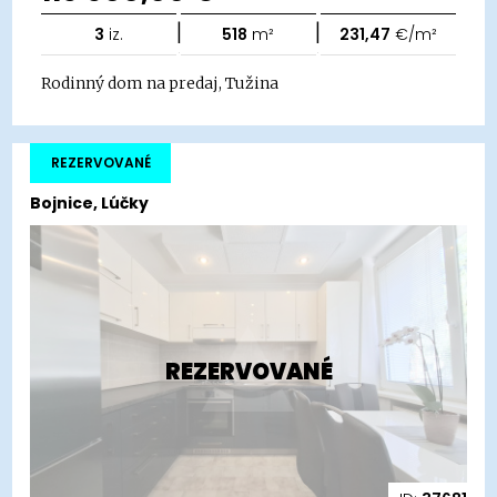
|
|
3
iz.
518
m²
231,47
€/m²
Rodinný dom na predaj, Tužina
REZERVOVANÉ
Bojnice, Lúčky
REZERVOVANÉ