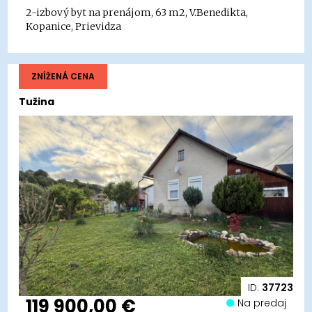
2-izbový byt na prenájom, 63 m2, V.Benedikta,
Kopanice, Prievidza
ZNÍŽENÁ CENA
Tužina
ID:
37723
119 900,00 €
Na predaj