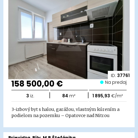
ID:
37761
158 500,00 €
Na predaj
|
|
3
iz.
84
m²
1 895,93
€/m²
3-izbový byt s halou, garážou, vlastným kúrením a
podielom na pozemku – Opatovce nad Nitrou
Prievidza, Píly, M.R.Štefánika