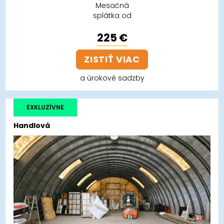
Mesačná
splátka od
225 €
ZISTIŤ VIAC
a úrokové sadzby
EXKLUZÍVNE
Handlová