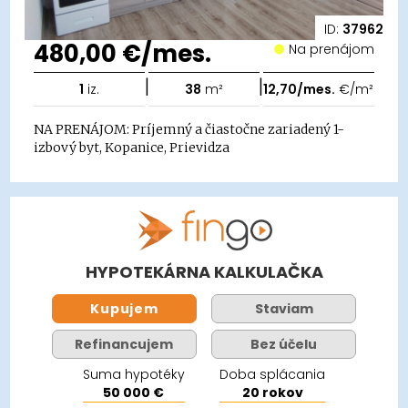
ID:
37962
480,00 €/mes.
Na prenájom
|
|
1
iz.
38
m²
12,70/mes.
€/m²
NA PRENÁJOM: Príjemný a čiastočne zariadený 1-
izbový byt, Kopanice, Prievidza
HYPOTEKÁRNA KALKULAČKA
Kupujem
Staviam
Refinancujem
Bez účelu
Suma hypotéky
Doba splácania
50 000 €
20 rokov