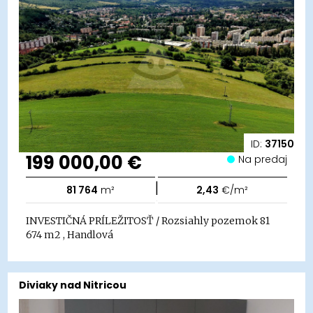
ID:
37150
199 000,00 €
Na predaj
|
81 764
m²
2,43
€/m²
INVESTIČNÁ PRÍLEŽITOSŤ / Rozsiahly pozemok 81
674 m2 , Handlová
Diviaky nad Nitricou