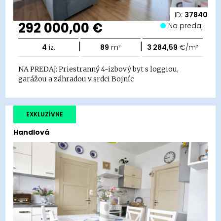
ID:
37840
292 000,00 €
Na predaj
|
|
4
iz.
89
m²
3 284,59
€/m²
NA PREDAJ: Priestranný 4-izbový byt s loggiou,
garážou a záhradou v srdci Bojníc
EXKLUZÍVNE
Handlová