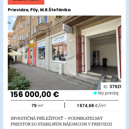
Prievidza, Píly, M.R.Štefánika
ID:
37921
156 000,00 €
Na predaj
|
79
m²
1 974,68
€/m²
INVESTIČNÁ PRÍLEŽITOSŤ – PODNIKATEĽSKÝ
PRIESTOR SO STABILNÝM NÁJOMCOM V PRIEVIDZI