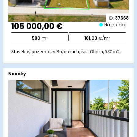
ID:
37668
105 000,00 €
Na predaj
|
580
m²
181,03
€/m²
Stavebný pozemok v Bojniciach, časť Obora, 580m2.
Nováky