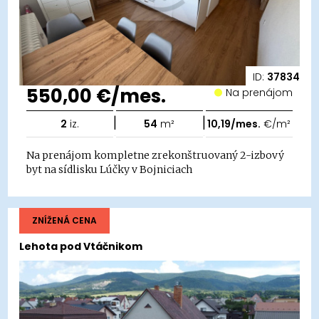
ID:
37834
550,00 €/mes.
Na prenájom
|
|
2
iz.
54
m²
10,19/mes.
€/m²
Na prenájom kompletne zrekonštruovaný 2-izbový
byt na sídlisku Lúčky v Bojniciach
ZNÍŽENÁ CENA
Lehota pod Vtáčnikom