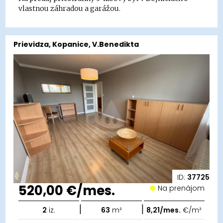
vlastnou záhradou a garážou.
Prievidza, Kopanice, V.Benedikta
ID:
37725
520,00 €/mes.
Na prenájom
|
|
2
iz.
63
m²
8,21/mes.
€/m²