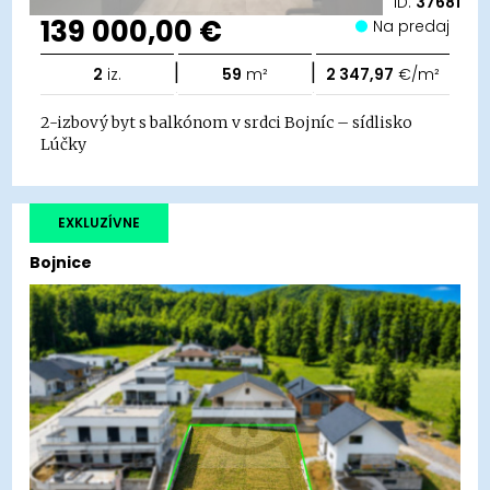
ID:
37681
139 000,00 €
Na predaj
|
|
2
iz.
59
m²
2 347,97
€/m²
2-izbový byt s balkónom v srdci Bojníc – sídlisko
Lúčky
EXKLUZÍVNE
Bojnice