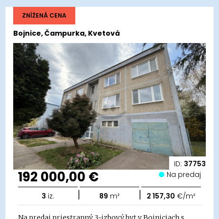
ZNÍŽENÁ CENA
Bojnice, Čampurka, Kvetová
ID:
37753
192 000,00 €
Na predaj
|
|
3
iz.
89
m²
2 157,30
€/m²
Na predaj priestranný 3-izbový byt v Bojniciach s