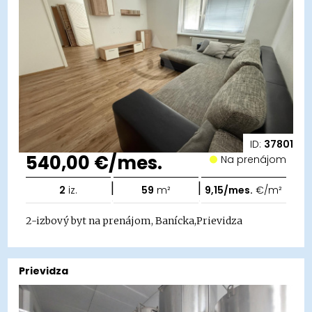
ID:
37801
540,00 €/mes.
Na prenájom
|
|
2
iz.
59
m²
9,15/mes.
€/m²
2-izbový byt na prenájom, Banícka,Prievidza
Prievidza