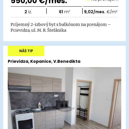
550,00 €/mes.
|
|
2
iz.
61
m²
9,02/mes.
€/m²
Príjemný 2-izbový byt s balkónom na prenájom –
Prievidza, ul. M. R. Štefánika
NÁŠ TIP
Prievidza, Kopanice, V.Benedikta