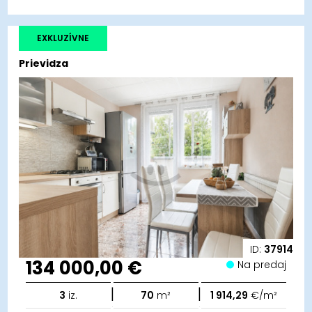
EXKLUZÍVNE
Prievidza
ID:
37914
134 000,00 €
Na predaj
|
|
3
iz.
70
m²
1 914,29
€/m²