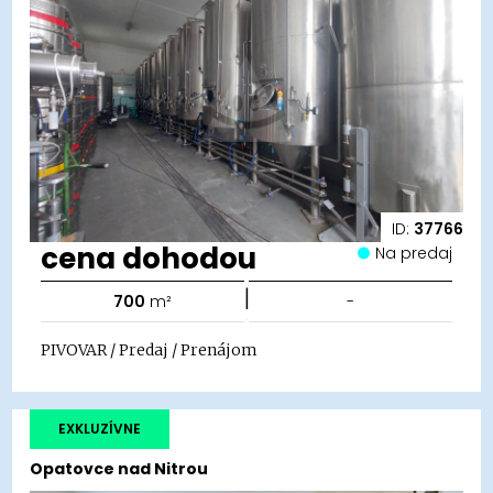
ID:
37766
cena dohodou
Na predaj
|
700
m²
-
PIVOVAR / Predaj / Prenájom
EXKLUZÍVNE
Opatovce nad Nitrou