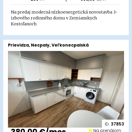
Na predaj moderná nízkoenergetická novostavba 3-
izbového rodinného domu v Zemianskych
Kostoľanoch
Prievidza, Necpaly, Veľkonecpalská
ID:
37853
380,00 €/mes.
Na prenájom